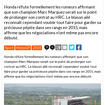
Honda réfute formellement les rumeurs affirmant
que son champion Marc Marquez serait sur le point
de prolonger son contrat au HRC. Le blason ailé
reconnaît cependant vouloir tout faire pour garder sa
précieuse pépite dans ses rangs en 2015, mais
affirme que les négociations n'ont même pas encore
débuté.
Imprimer
Envoyer
Partager
Partager
9
+
Sport
MotoGP
2014
cet
sur
sur
article
Twitter
Facebook
Honda réfute formellement les rumeurs affirmant que son
à
champion Marc Marquez serait sur le point de prolonger son
un
contrat au HRC. Le blason ailé reconnaît cependant vouloir tout
ami
faire pour garder sa précieuse pépite dans ses rangs en 2015, mais
affirme que les négociations n'ont même pas encore débuté.