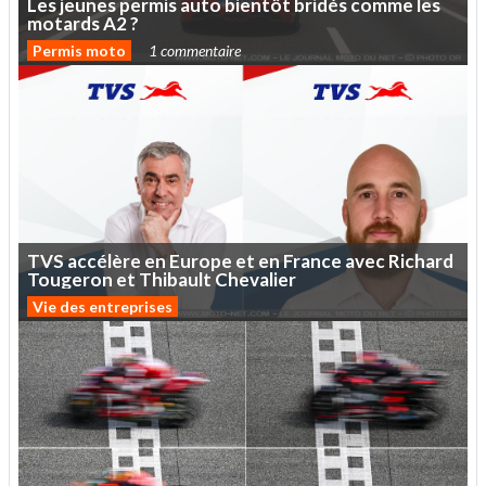
Les
jeunes
permis
auto
bientôt
bridés
comme
les
motards
A2
?
Permis moto
1 commentaire
TVS
accélère
en
Europe
et
en
France
avec
Richard
Tougeron
et
Thibault
Chevalier
Vie des entreprises