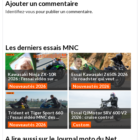
Ajouter un commentaire
Identifiez-vous
pour publier un commentaire.
.
Les derniers essais MNC
Kawasaki
Ninja
ZX-10R
Essai
Kawasaki
Z650S
2026
2026
:
l'essai
vidéo
sur
...
:
le
roadster
qui
veut
...
Nouveautés 2026
Nouveautés 2026
Trident
et
Tiger
Sport
660
Essai
QJMotor
SRV
600
V2
:
l'essai
vidéo
MNC
des
...
2026
:
cruise
control
Nouveautés 2026
Custom
A lire aussi sur le Journal moto du Net