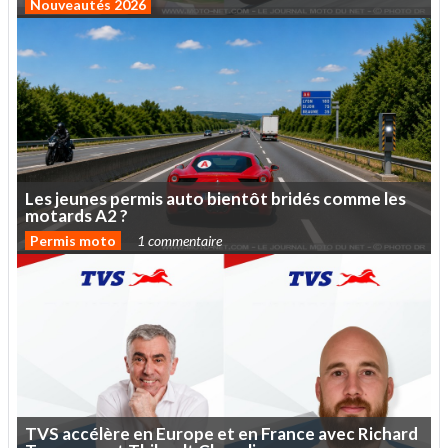
Nouveautés 2026
Les
jeunes
permis
auto
bientôt
bridés
comme
les
motards
A2
?
Permis moto
1 commentaire
TVS
accélère
en
Europe
et
en
France
avec
Richard