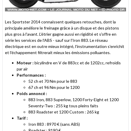
Les Sportster 2014 connaissent quelques retouches, dont la
principale améliore le freinage grâce à un disque et des pistons
plus gros à l'avant. L'étrier gagne aussi en rigidité et s'offre en
série les services de l'ABS - sauf sur l'Iron 883. Le réseau
électrique est en outre mieux intégré, l'instrumentation s'enrichit
et l'échappement filtrerait mieux les émissions polluantes.
Moteur :
bicylindre en V de 883cc et de 1202cc, refroidis
par air
Performances :
52 ch et 70 Nm pour le 883
67 ch et 96 Nm pour le 1200
Poids annoncé :
883 Iron, 883 Superlow, 1200 Forty-Eight et 1200
Seventy-Two : 255 kg tous pleins faits
883 Roadster et 1200 Custom : 265 kg
Tarif :
Iron 883 : 8970 € (sans ABS)
Roadster : 9190 €