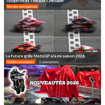
Tougeron
et
Thibault
Chevalier
Vie des entreprises
La
future
grille
MotoGP
à
la
mi-saison
2026
Guides pratiques
1 commentaire