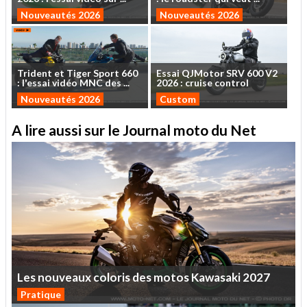
Nouveautés 2026
Nouveautés 2026
Trident
et
Tiger
Sport
660
Essai
QJMotor
SRV
600
V2
:
l'essai
vidéo
MNC
des
...
2026
:
cruise
control
Nouveautés 2026
Custom
A lire aussi sur le Journal moto du Net
Les
nouveaux
coloris
des
motos
Kawasaki
2027
Pratique