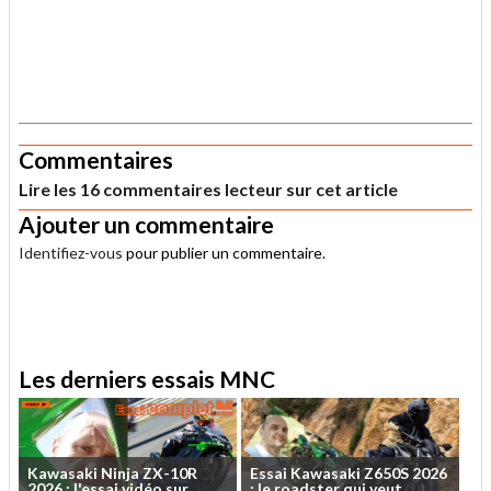
.
Commentaires
Lire les 16 commentaires lecteur sur cet article
Ajouter un commentaire
Identifiez-vous
pour publier un commentaire.
.
Les derniers essais MNC
Kawasaki
Ninja
ZX-10R
Essai
Kawasaki
Z650S
2026
2026
:
l'essai
vidéo
sur
...
:
le
roadster
qui
veut
...