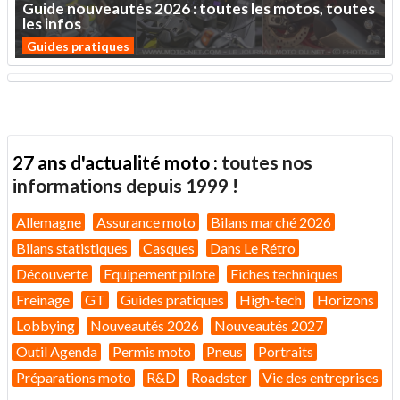
Guide
nouveautés
2026
:
toutes
les
motos,
toutes
les
infos
Guides pratiques
27 ans d'actualité moto :
toutes nos
informations depuis 1999 !
Allemagne
Assurance moto
Bilans marché 2026
Bilans statistiques
Casques
Dans Le Rétro
Découverte
Equipement pilote
Fiches techniques
Freinage
GT
Guides pratiques
High-tech
Horizons
Lobbying
Nouveautés 2026
Nouveautés 2027
Outil Agenda
Permis moto
Pneus
Portraits
Préparations moto
R&D
Roadster
Vie des entreprises