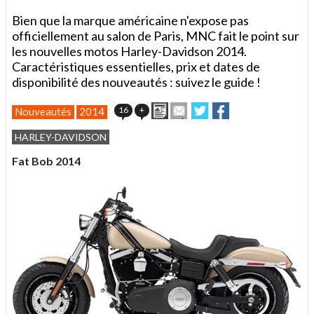
Bien que la marque américaine n'expose pas
officiellement au salon de Paris, MNC fait le point sur
les nouvelles motos Harley-Davidson 2014.
Caractéristiques essentielles, prix et dates de
disponibilité des nouveautés : suivez le guide !
Imprimer
Envoyer
Partager
Partager
16
+
Nouveautés
2014
cet
sur
sur
article
Twitter
Facebook
HARLEY-DAVIDSON
à
un
Fat Bob 2014
ami