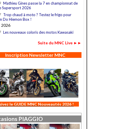
9
Mathieu Gines passe la 7 en championnat de
e Supersport 2026
7
Trop chaud à moto ? Testez le frigo pour
n Do Hiemon Box !
t 2026
7
Les nouveaux coloris des motos Kawasaki
Suite du MNC Live ►►
Inscription Newsletter MNC
uivez le GUIDE MNC Nouveautés 2026 !
asions
PIAGGIO