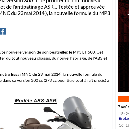
e la version 300 cc de profiter du tout nouveau
S et de l'antipatinage ASR... Testée et approuvée
MNC du 23 mai 2014 ), la nouvelle formule du MP3
er
artager
Partager
sur
ter
Facebook
ute nouvelle version de son bestseller, le MP3 LT 500. Cet
iter du tout nouveau châssis, du nouvel habillage, de l'ABS et
 notre
Essai MNC du 23 mai 2014
), la nouvelle formule du
ans sa version 300 cc (278 cc pour être tout à fait précis) à
7 aoû
18h2
Breta
16h1