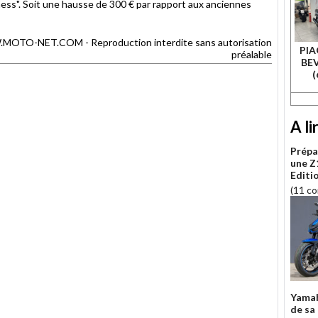
iness". Soit une hausse de 300 € par rapport aux anciennes
TO-NET.COM - Reproduction interdite sans autorisation
PIA
préalable
BEV
(
A li
Prépa
une Z
Editi
(11 c
Yamah
de sa