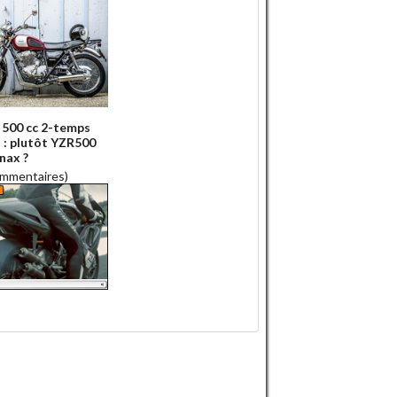
500 cc 2-temps
 : plutôt YZR500
nax ?
ommentaires)