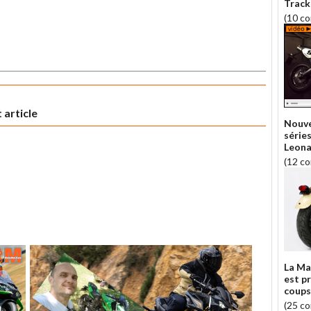
Track
(10 c
 article
Nouve
séries
Leona
(12 c
La Ma
est p
coups
(25 c