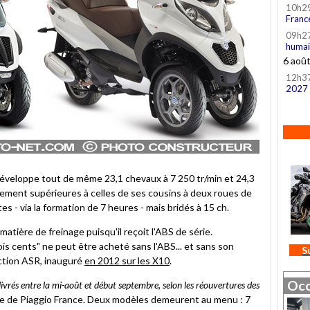
10h2
Franc
09h2
humai
6 aoû
12h3
2027
développe tout de même 23,1 chevaux à 7 250 tr/min et 24,3
tement supérieures à celles de ses cousins à deux roues de
s - via la formation de 7 heures - mais bridés à 15 ch.
atière de freinage puisqu'il reçoit l'ABS de série.
is cents" ne peut être acheté sans l'ABS... et sans son
S
raction ASR, inauguré
en 2012 sur les X10
.
Occ
és entre la mi-août et début septembre, selon les réouvertures des
sse de Piaggio France. Deux modèles demeurent au menu : 7