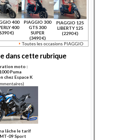
GGIO 400
PIAGGIO 300
PIAGGIO 125
ERLY 400
GTS 300
LIBERTY 125
6390 €)
SUPER
(2290 €)
(3490 €)
Toutes les occasions PIAGGIO
re dans cette rubrique
ration moto :
1000 Puma
on chez Espace K
ommentaires)
a lâche le tarif
 MT-09 Sport