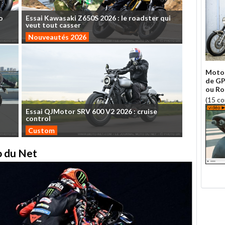
o
Essai
Kawasaki
Z650S
2026
:
le
roadster
qui
veut
tout
casser
Nouveautés 2026
Moto 
de GP
ou Ro
(15 c
Essai
QJMotor
SRV
600
V2
2026
:
cruise
control
Custom
to du Net