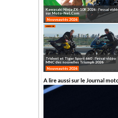
Kawasaki
Ninja
ZX-10R
2026
:
l'essai
vidé
sur
Moto-Net.Com
Nouveautés 2026
Trident
et
Tiger
Sport
660
:
l'essai
vidéo
MNC
des
nouvelles
Triumph
2026
Nouveautés 2026
A lire aussi sur le Journal mo