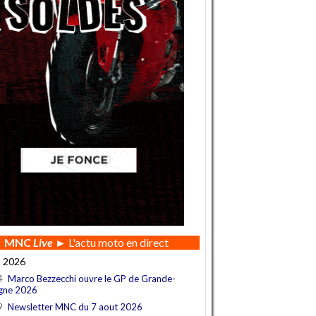
MNC
Live
► L'actu moto en direct
t 2026
4
Marco Bezzecchi ouvre le GP de Grande-
gne 2026
9
Newsletter MNC du 7 aout 2026