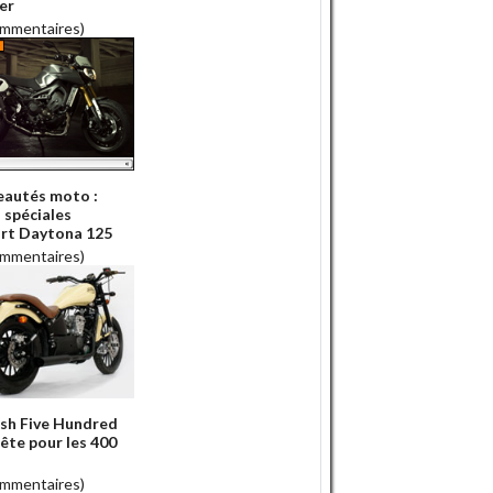
er
ommentaires)
autés moto :
 spéciales
rt Daytona 125
ommentaires)
sh Five Hundred
rête pour les 400
ommentaires)