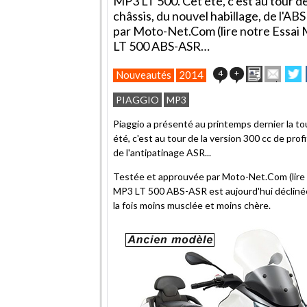
MP3 LT 500. Cet été, c'est au tour d
châssis, du nouvel habillage, de l'AB
par Moto-Net.Com (lire notre Essai 
LT 500 ABS-ASR…
Imprimer
Envoy
P
4
+
Nouveautés
2014
cet
sur
article
Twit
PIAGGIO
MP3
à
un
Piaggio a présenté au printemps dernier la to
ami
été, c'est au tour de la version 300 cc de prof
de l'antipatinage ASR...
Testée et approuvée par Moto-Net.Com (lire
MP3 LT 500 ABS-ASR est aujourd'hui déclinée d
la fois moins musclée et moins chère.