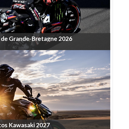
de
Grande-Bretagne
2026
tos
Kawasaki
2027