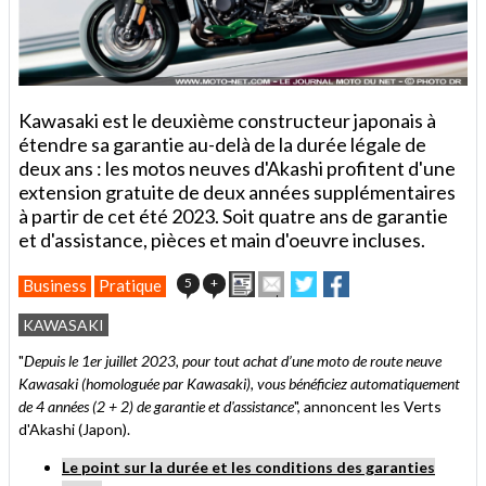
Kawasaki est le deuxième constructeur japonais à
étendre sa garantie au-delà de la durée légale de
deux ans : les motos neuves d'Akashi profitent d'une
extension gratuite de deux années supplémentaires
à partir de cet été 2023. Soit quatre ans de garantie
et d'assistance, pièces et main d'oeuvre incluses.
Imprimer
Envoyer
Partager
Partager
5
+
Business
Pratique
cet
sur
sur
article
Twitter
Facebook
KAWASAKI
à
un
"
Depuis le 1er juillet 2023, pour tout achat d’une moto de route neuve
ami
Kawasaki (homologuée par Kawasaki), vous bénéficiez automatiquement
de 4 années (2 + 2) de garantie et d'assistance
", annoncent les Verts
d'Akashi (Japon).
Le point sur la durée et les conditions des garanties