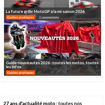
La
future
grille
MotoGP
à
la
mi-saison
2026
Guides pratiques
1 commentaire
Guide
nouveautés
2026
:
toutes
les
motos,
toutes
les
infos
Guides pratiques
27 ans d'actualité moto :
toutes nos