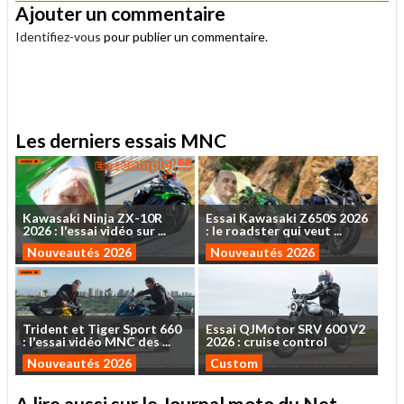
Ajouter un commentaire
Identifiez-vous
pour publier un commentaire.
.
Les derniers essais MNC
Kawasaki
Ninja
ZX-10R
Essai
Kawasaki
Z650S
2026
2026
:
l'essai
vidéo
sur
...
:
le
roadster
qui
veut
...
Nouveautés 2026
Nouveautés 2026
Trident
et
Tiger
Sport
660
Essai
QJMotor
SRV
600
V2
:
l'essai
vidéo
MNC
des
...
2026
:
cruise
control
Nouveautés 2026
Custom
A lire aussi sur le Journal moto du Net