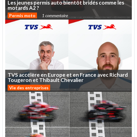
Les
jeunes
permis
auto
bientôt
bridés
comme
les
motards
A2
?
Permis moto
1 commentaire
TVS
accélère
en
Europe
et
en
France
avec
Richard
Tougeron
et
Thibault
Chevalier
Vie des entreprises