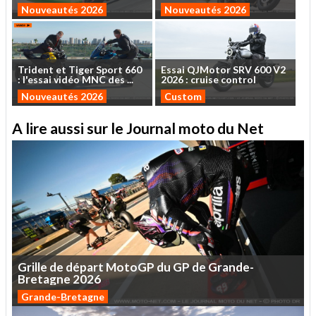
Nouveautés 2026
Nouveautés 2026
Trident
et
Tiger
Sport
660
Essai
QJMotor
SRV
600
V2
:
l'essai
vidéo
MNC
des
...
2026
:
cruise
control
Nouveautés 2026
Custom
A lire aussi sur le Journal moto du Net
Grille
de
départ
MotoGP
du
GP
de
Grande-
Bretagne
2026
Grande-Bretagne