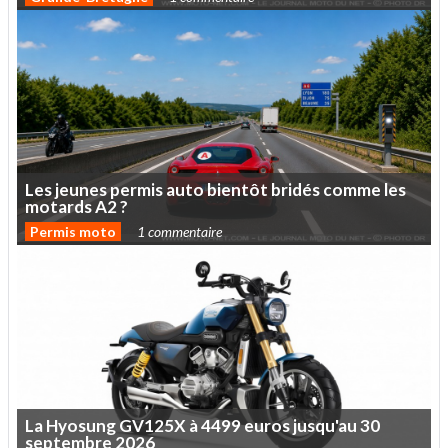
Les
jeunes
permis
auto
bientôt
bridés
comme
les
motards
A2
?
Permis moto
1 commentaire
La
Hyosung
GV125X
à
4499
euros
jusqu'au
30
septembre
2026