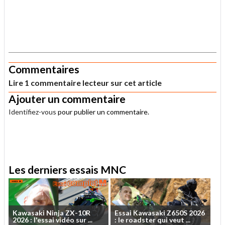
.
Commentaires
Lire 1 commentaire lecteur sur cet article
Ajouter un commentaire
Identifiez-vous
pour publier un commentaire.
.
Les derniers essais MNC
Kawasaki
Ninja
ZX-10R
Essai
Kawasaki
Z650S
2026
2026
:
l'essai
vidéo
sur
...
:
le
roadster
qui
veut
...