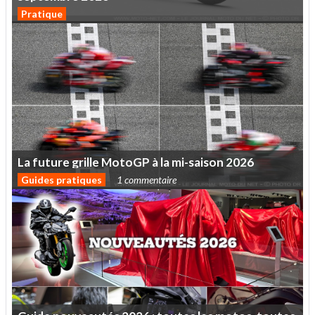
Pratique
La
future
grille
MotoGP
à
la
mi-saison
2026
Guides pratiques
1 commentaire