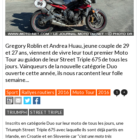
Gregory Roblin et Andrea Huau, jeune couple de 29
et 27 ans, viennent de vivre leur tout premier Moto
Tour au guidon de leur Street Triple 675 de tous les
jours. Vainqueurs de la nouvelle catégorie Duo
ouverte cette année, ils nous racontent leur folle
semaine...
Sport
Rallyes routiers
2016
Moto Tour
2016
1
+
Imprimer
Envoyer
Partager
Partager
cet
sur
sur
article
Twitter
Facebook
TRIUMPH
STREET TRIPLE
à
un
Inscrits en catégorie Duo sur leur moto de tous les jours, une
ami
Triumph Street Triple 675 avec laquelle ils sont déjà partis en
Irlande, en Croatie et en Slovenie car "
c'est une moto très