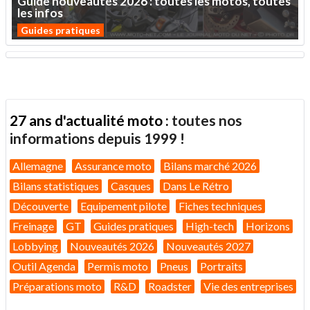
Guide
nouveautés
2026
:
toutes
les
motos,
toutes
les
infos
Guides pratiques
27 ans d'actualité moto :
toutes nos
informations depuis 1999 !
Allemagne
Assurance moto
Bilans marché 2026
Bilans statistiques
Casques
Dans Le Rétro
Découverte
Equipement pilote
Fiches techniques
Freinage
GT
Guides pratiques
High-tech
Horizons
Lobbying
Nouveautés 2026
Nouveautés 2027
Outil Agenda
Permis moto
Pneus
Portraits
Préparations moto
R&D
Roadster
Vie des entreprises