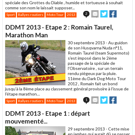
spéciale des Grottes du Diable , humide et tortueuse à souhait
comme son nom le laissait supposer...
Envoyer
Partager
Partager
2
Sport
Rallyes routiers
Moto Tour
2013
cet
sur
sur
article
Twitter
Facebook
DDMT 2013 - Etape 2 : Romain Taurel,
à
un
Marathon Man
ami
30 septembre 2013 -
Au guidon
de son Husqvarna Nuda n°11,
Romain Taurel (team Supermoto)
s'est imposé dans le 2ème
passage de la spéciale de
l'Observatoire , sur un terrain
rendu piégeux par la pluie.
11ème du Dark Dog Moto Tour
2012 , Romain fait un bond
jusqu'à la 8ème place au classement général provisoire à l'issue de
l'étape marathon…
Envoyer
Partager
Partager
1
Sport
Rallyes routiers
Moto Tour
2013
cet
sur
sur
article
Twitter
Facebook
DDMT 2013 - Etape 1 : départ
à
un
mouvementé...
ami
29 septembre 2013 -
Cette mise
en jambes qui aurait dû se passer