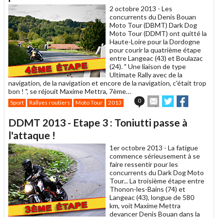
ami
2 octobre 2013 -
Les
concurrents du Denis Bouan
Moto Tour (DBMT) Dark Dog
Moto Tour (DDMT) ont quitté la
Haute-Loire pour la Dordogne
pour courir la quatrième étape
entre Langeac (43) et Boulazac
(24). " Une liaison de type
Ultimate Rally avec de la
navigation, de la navigation et encore de la navigation, c'était trop
bon ! ", se réjouit Maxime Mettra, 7ème…
Envoyer
Partager
Partager
0
Sport
Rallyes routiers
Moto Tour
2013
cet
sur
sur
article
Twitter
Facebook
DDMT 2013 - Etape 3 : Toniutti passe à
à
un
l'attaque !
ami
1er octobre 2013 -
La fatigue
commence sérieusement à se
faire ressentir pour les
concurrents du Dark Dog Moto
Tour... La troisième étape entre
Thonon-les-Bains (74) et
Langeac (43), longue de 580
km, voit Maxime Mettra
devancer Denis Bouan dans la