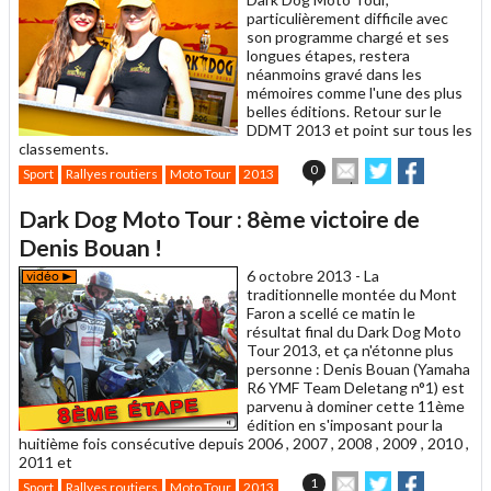
particulièrement difficile avec
son programme chargé et ses
longues étapes, restera
néanmoins gravé dans les
mémoires comme l'une des plus
belles éditions. Retour sur le
DDMT 2013 et point sur tous les
classements.
Envoyer
Partager
Partager
0
Sport
Rallyes routiers
Moto Tour
2013
cet
sur
sur
article
Twitter
Facebook
Dark Dog Moto Tour : 8ème victoire de
à
un
Denis Bouan !
ami
6 octobre 2013 -
La
traditionnelle montée du Mont
Faron a scellé ce matin le
résultat final du Dark Dog Moto
Tour 2013, et ça n'étonne plus
personne : Denis Bouan (Yamaha
R6 YMF Team Deletang n°1) est
parvenu à dominer cette 11ème
édition en s'imposant pour la
huitième fois consécutive depuis 2006 , 2007 , 2008 , 2009 , 2010 ,
2011 et
Envoyer
Partager
Partager
1
Sport
Rallyes routiers
Moto Tour
2013