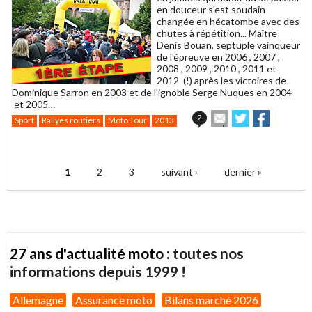
en douceur s'est soudain
changée en hécatombe avec des
chutes à répétition... Maître
Denis Bouan, septuple vainqueur
de l'épreuve en 2006 , 2007 ,
2008 , 2009 , 2010 , 2011 et
2012 (!) après les victoires de
Dominique Sarron en 2003 et de l'ignoble Serge Nuques en 2004
et 2005…
Envoyer
Partager
Partager
2
Sport
Rallyes routiers
Moto Tour
2013
cet
sur
sur
article
Twitter
Facebook
.
à
un
1
2
3
suivant ›
dernier »
ami
Pages
27 ans d'actualité moto :
toutes nos
informations depuis 1999 !
Allemagne
Assurance moto
Bilans marché 2026