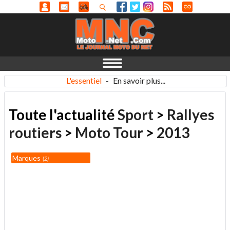
L'essentiel
-
En savoir plus...
Toute l'actualité
Sport
>
Rallyes
routiers
>
Moto Tour
>
2013
Marques
2