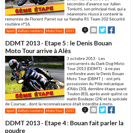
secondes d’avance sur Julien
Toniutti, son principal rival, qui a
néanmoins réussi à contenir la
remontée de Florent Parret sur sa Yamaha R1 Team 202 Sécurité
routière n°16.
Envoyer
Partager
Partager
0
Sport
Rallyes routiers
Moto Tour
2013
cet
sur
sur
article
Twitter
Facebook
DDMT 2013 - Etape 5 : le Denis Bouan
à
un
Moto Tour arrive à Alès
ami
3 octobre 2013 -
Les
concurrents du Dark Dog Moto
Tour 2013 (DDMT) - à ne pas
confondre avec le Denis Bouan
Moto Tour (DBMT ) - ont pris
possession du Pôle mécanique
d'Alès (30), dernière étape avant
Toulon (83), après avoir quitté ce
matin Boulazac (24) et la spéciale
de Coursac , dont la reconnaissance était interdite à moto.
Envoyer
Partager
Partager
2
Sport
Rallyes routiers
Moto Tour
2013
cet
sur
sur
article
Twitter
Facebook
DDMT 2013 - Etape 4 : Bouan fait parler la
à
un
poudre