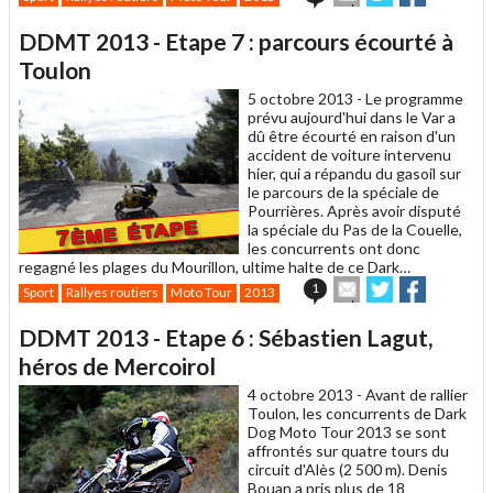
cet
sur
sur
article
Twitter
Facebook
DDMT 2013 - Etape 7 : parcours écourté à
à
un
Toulon
ami
5 octobre 2013 -
Le programme
prévu aujourd'hui dans le Var a
dû être écourté en raison d'un
accident de voiture intervenu
hier, qui a répandu du gasoil sur
le parcours de la spéciale de
Pourrières. Après avoir disputé
la spéciale du Pas de la Couelle,
les concurrents ont donc
regagné les plages du Mourillon, ultime halte de ce Dark…
Envoyer
Partager
Partager
1
Sport
Rallyes routiers
Moto Tour
2013
cet
sur
sur
article
Twitter
Facebook
DDMT 2013 - Etape 6 : Sébastien Lagut,
à
un
héros de Mercoirol
ami
4 octobre 2013 -
Avant de rallier
Toulon, les concurrents de Dark
Dog Moto Tour 2013 se sont
affrontés sur quatre tours du
circuit d'Alès (2 500 m). Denis
Bouan a pris plus de 18