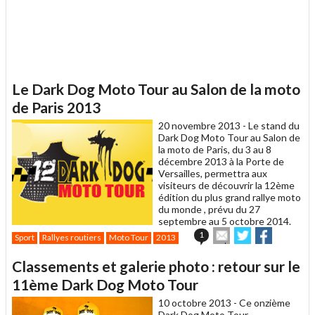
Le Dark Dog Moto Tour au Salon de la moto
de Paris 2013
20 novembre 2013 -
Le stand du
Dark Dog Moto Tour au Salon de
la moto de Paris, du 3 au 8
décembre 2013 à la Porte de
Versailles, permettra aux
visiteurs de découvrir la 12ème
édition du plus grand rallye moto
du monde , prévu du 27
septembre au 5 octobre 2014.
Envoyer
Partager
Partager
1
Sport
Rallyes routiers
Moto Tour
2013
cet
sur
sur
article
Twitter
Facebook
Classements et galerie photo : retour sur le
à
un
11ème Dark Dog Moto Tour
ami
10 octobre 2013 -
Ce onzième
Dark Dog Moto Tour,