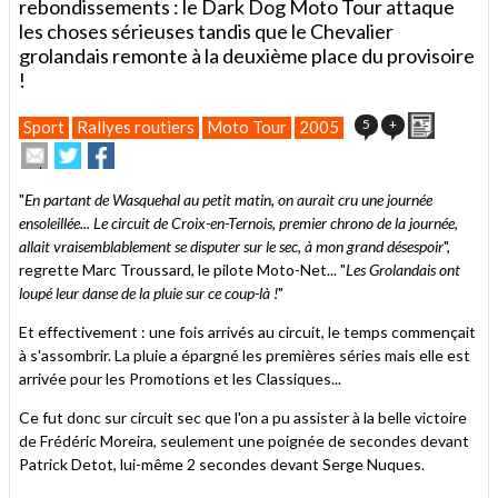
rebondissements : le Dark Dog Moto Tour attaque
les choses sérieuses tandis que le Chevalier
grolandais remonte à la deuxième place du provisoire
!
Imprimer
5
+
Sport
Rallyes routiers
Moto Tour
2005
Envoyer
Partager
Partager
cet
sur
sur
article
Twitter
Facebook
"
En partant de Wasquehal au petit matin, on aurait cru une journée
à
ensoleillée... Le circuit de Croix-en-Ternois, premier chrono de la journée,
un
allait vraisemblablement se disputer sur le sec, à mon grand désespoir
ami
",
regrette Marc Troussard, le pilote Moto-Net... "
Les Grolandais ont
loupé leur danse de la pluie sur ce coup-là !
"
Et effectivement : une fois arrivés au circuit, le temps commençait
à s'assombrir. La pluie a épargné les premières séries mais elle est
arrivée pour les Promotions et les Classiques...
Ce fut donc sur circuit sec que l'on a pu assister à la belle victoire
de Frédéric Moreira, seulement une poignée de secondes devant
Patrick Detot, lui-même 2 secondes devant Serge Nuques.