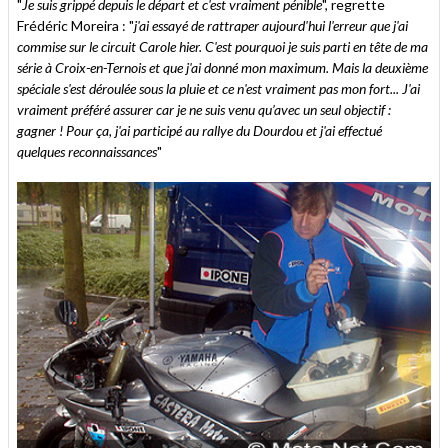
"
Je suis grippé depuis le départ et c'est vraiment pénible
", regrette
Frédéric Moreira : "
j'ai essayé de rattraper aujourd'hui l'erreur que j'ai
commise sur le circuit Carole hier. C'est pourquoi je suis parti en tête de ma
série à Croix-en-Ternois et que j'ai donné mon maximum. Mais la deuxième
spéciale s'est déroulée sous la pluie et ce n'est vraiment pas mon fort... J'ai
vraiment préféré assurer car je ne suis venu qu’avec un seul objectif :
gagner ! Pour ça, j'ai participé au rallye du Dourdou et j'ai effectué
quelques reconnaissances
"