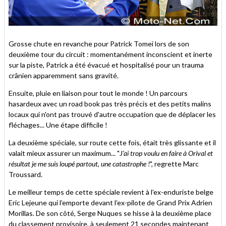
Grosse chute en revanche pour Patrick Tomei lors de son
deuxième tour du circuit : momentanément inconscient et inerte
sur la piste, Patrick a été évacué et hospitalisé pour un trauma
crânien apparemment sans gravité.
Ensuite, pluie en liaison pour tout le monde ! Un parcours
hasardeux avec un road book pas très précis et des petits malins
locaux qui n'ont pas trouvé d'autre occupation que de déplacer les
fléchages... Une étape difficile !
La deuxième spéciale, sur route cette fois, était très glissante et il
valait mieux assurer un maximum... "
J'ai trop voulu en faire à Orival et
résultat je me suis loupé partout, une catastrophe !
", regrette Marc
Troussard.
Le meilleur temps de cette spéciale revient à l’ex-enduriste belge
Eric Lejeune qui l’emporte devant l’ex-pilote de Grand Prix Adrien
Morillas. De son côté, Serge Nuques se hisse à la deuxième place
du classement provisoire, à seulement 21 secondes maintenant