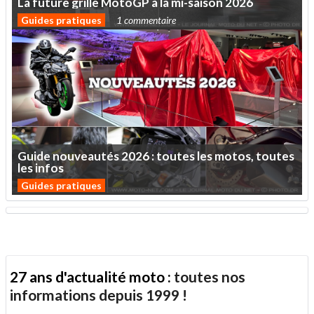
La
future
grille
MotoGP
à
la
mi-saison
2026
Guides pratiques
1 commentaire
Guide
nouveautés
2026
:
toutes
les
motos,
toutes
les
infos
Guides pratiques
27 ans d'actualité moto :
toutes nos
informations depuis 1999 !