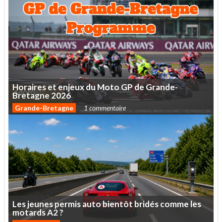
Horaires
et
enjeux
du
Moto
GP
de
Grande-
Bretagne
2026
Grande-Bretagne
1 commentaire
Les
jeunes
permis
auto
bientôt
bridés
comme
les
motards
A2
?