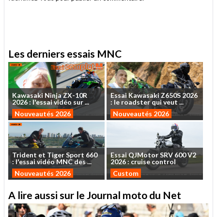
.
Les derniers essais MNC
Kawasaki
Ninja
ZX-10R
Essai
Kawasaki
Z650S
2026
2026
:
l'essai
vidéo
sur
...
:
le
roadster
qui
veut
...
Nouveautés 2026
Nouveautés 2026
Trident
et
Tiger
Sport
660
Essai
QJMotor
SRV
600
V2
:
l'essai
vidéo
MNC
des
...
2026
:
cruise
control
Nouveautés 2026
Custom
A lire aussi sur le Journal moto du Net