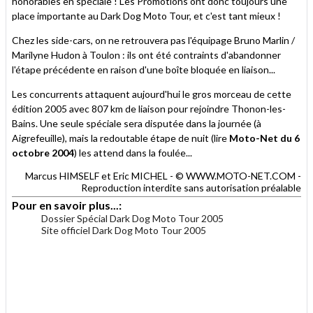
honorables en spéciale ! Les Promotions ont donc toujours une
place importante au Dark Dog Moto Tour, et c'est tant mieux !
Chez les side-cars, on ne retrouvera pas l'équipage Bruno Marlin /
Marilyne Hudon à Toulon : ils ont été contraints d'abandonner
l'étape précédente en raison d'une boîte bloquée en liaison...
Les concurrents attaquent aujourd'hui le gros morceau de cette
édition 2005 avec 807 km de liaison pour rejoindre Thonon-les-
Bains. Une seule spéciale sera disputée dans la journée (à
Aigrefeuille), mais la redoutable étape de nuit (lire
Moto-Net du 6
octobre 2004
) les attend dans la foulée...
Marcus HIMSELF et Eric MICHEL - © WWW.MOTO-NET.COM -
Reproduction interdite sans autorisation préalable
Pour en savoir plus...:
Dossier Spécial Dark Dog Moto Tour 2005
Site officiel Dark Dog Moto Tour 2005
.