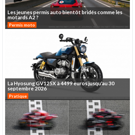
Les
jeunes
permis
auto
bientôt
bridés
comme
les
motards
A2
?
Permis moto
La
Hyosung
GV125X
à
4499
euros
jusqu'au
30
septembre
2026
Pratique