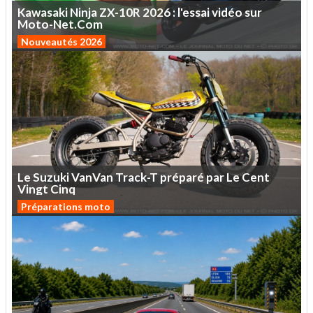
Kawasaki
Ninja
ZX-10R
2026
:
l'essai
vidéo
sur
Moto-Net.Com
Nouveautés 2026
Le
Suzuki
VanVan
Track-T
préparé
par
Le
Cent
Vingt
Cinq
Préparations moto