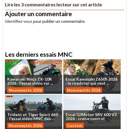
Lire les 3 commentaires lecteur sur cet article
Ajouter un commentaire
Identifiez-vous
pour publier un commentaire.
.
Les derniers essais MNC
Kawasaki
Ninja
ZX-10R
Essai
Kawasaki
Z650S
2026
2026
:
l'essai
vidéo
sur
...
:
le
roadster
qui
veut
...
Nouveautés 2026
Nouveautés 2026
Trident
et
Tiger
Sport
660
Essai
QJMotor
SRV
600
V2
:
l'essai
vidéo
MNC
des
...
2026
:
cruise
control
Nouveautés 2026
Custom