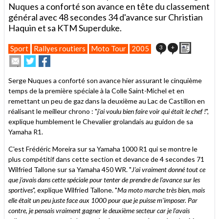
Nuques a conforté son avance en tête du classement
général avec 48 secondes 34 d'avance sur Christian
Haquin et sa KTM Superduke.
Imprimer
3
+
Sport
Rallyes routiers
Moto Tour
2005
Envoyer
Partager
Partager
cet
sur
sur
article
Twitter
Facebook
Serge Nuques a conforté son avance hier assurant le cinquième
à
temps de la première spéciale à la Colle Saint-Michel et en
un
remettant un peu de gaz dans la deuxième au Lac de Castillon en
ami
réalisant le meilleur chrono : "
j'ai voulu bien faire voir qui était le chef !
",
explique humblement le Chevalier grolandais au guidon de sa
Yamaha R1.
C'est Frédéric Moreira sur sa Yamaha 1000 R1 qui se montre le
plus compétitif dans cette section et devance de 4 secondes 71
Wilfried Tallone sur sa Yamaha 450 WR. "
J'ai vraiment donné tout ce
que j’avais dans cette spéciale pour tenter de prendre de l'avance sur les
sportives
", explique Wilfried Tallone. "
Ma moto marche très bien, mais
elle était un peu juste face aux 1000 pour que je puisse m'imposer. Par
contre, je pensais vraiment gagner le deuxième secteur car je l'avais