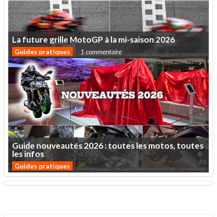
La
future
grille
MotoGP
à
la
mi-saison
2026
Guides pratiques
1 commentaire
Guide
nouveautés
2026
:
toutes
les
motos,
toutes
les
infos
Guides pratiques