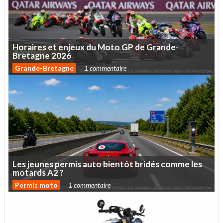
Horaires
et
enjeux
du
Moto
GP
de
Grande-
Bretagne
2026
Grande-Bretagne
1 commentaire
Les
jeunes
permis
auto
bientôt
bridés
comme
les
motards
A2
?
Permis moto
1 commentaire