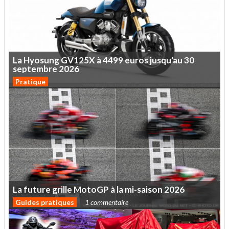
La
Hyosung
GV125X
à
4499
euros
jusqu'au
30
septembre
2026
Pratique
La
future
grille
MotoGP
à
la
mi-saison
2026
Guides pratiques
1 commentaire