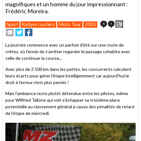
magnifiques et un homme du jour impressionnant :
Frédéric Moreira.
Imprimer
6
+
Sport
Rallyes routiers
Moto Tour
2005
Envoyer
Partager
Partager
cet
sur
sur
article
Twitter
Facebook
La journée commence avec un parfum d'été sur une route de
à
crêtes, où l'envie de s'arrêter regarder le paysage cohabite avec
un
celle de continuer la course...
ami
Avec plus de 2 500 km dans les pattes, les concurrents calculent
leurs écarts pour gérer l'étape intelligemment car aujourd'hui le
droit à l'erreur n'est plus permis !
Mais l'ambiance reste plutôt détendue entre les pilotes, même
pour Wilfried Tallone qui voit s'échapper sa troisième place
potentielle au classement général à cause des pénalités de retard
de l'étape de mercredi.