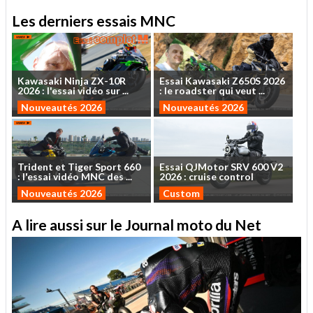
Les derniers essais MNC
Kawasaki
Ninja
ZX-10R
Essai
Kawasaki
Z650S
2026
2026
:
l'essai
vidéo
sur
...
:
le
roadster
qui
veut
...
Nouveautés 2026
Nouveautés 2026
Trident
et
Tiger
Sport
660
Essai
QJMotor
SRV
600
V2
:
l'essai
vidéo
MNC
des
...
2026
:
cruise
control
Nouveautés 2026
Custom
A lire aussi sur le Journal moto du Net