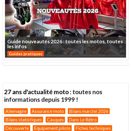
Guide
nouveautés
2026
:
toutes
les
motos,
toutes
les
infos
Guides pratiques
27 ans d'actualité moto :
toutes nos
informations depuis 1999 !
Allemagne
Assurance moto
Bilans marché 2026
Bilans statistiques
Casques
Dans Le Rétro
Découverte
Equipement pilote
Fiches techniques