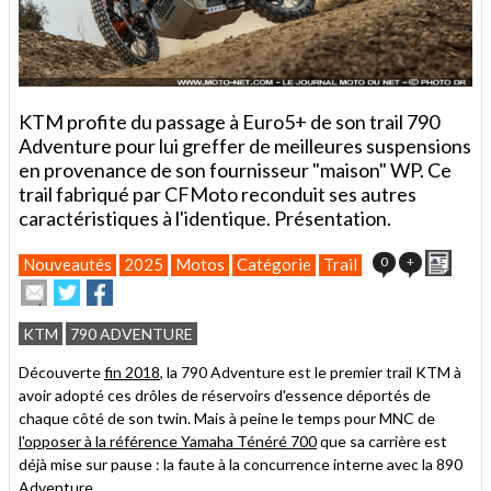
KTM profite du passage à Euro5+ de son trail 790
Adventure pour lui greffer de meilleures suspensions
en provenance de son fournisseur "maison" WP. Ce
trail fabriqué par CFMoto reconduit ses autres
caractéristiques à l'identique. Présentation.
Impri
0
+
Nouveautés
2025
Motos
Catégorie
Trail
Envoyer
Partager
Partager
cet
sur
sur
article
Twitter
Facebook
KTM
790 ADVENTURE
à
un
Découverte
fin 2018
, la 790 Adventure est le premier trail KTM à
ami
avoir adopté ces drôles de réservoirs d'essence déportés de
chaque côté de son twin. Mais à peine le temps pour MNC de
l'opposer à la référence Yamaha Ténéré 700
que sa carrière est
déjà mise sur pause : la faute à la concurrence interne avec la 890
Adventure...