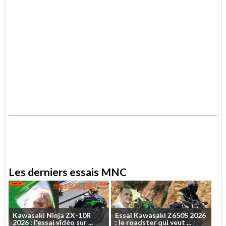
.
.
Les derniers essais MNC
Kawasaki
Ninja
ZX-10R
Essai
Kawasaki
Z650S
2026
2026
:
l'essai
vidéo
sur
...
:
le
roadster
qui
veut
...