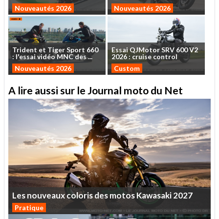
Nouveautés 2026
Nouveautés 2026
Trident
et
Tiger
Sport
660
Essai
QJMotor
SRV
600
V2
:
l'essai
vidéo
MNC
des
...
2026
:
cruise
control
Nouveautés 2026
Custom
A lire aussi sur le Journal moto du Net
Les
nouveaux
coloris
des
motos
Kawasaki
2027
Pratique