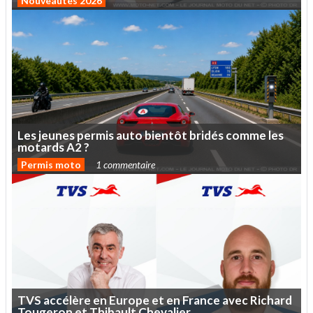
Nouveautés 2026
Les
jeunes
permis
auto
bientôt
bridés
comme
les
motards
A2
?
Permis moto
1 commentaire
TVS
accélère
en
Europe
et
en
France
avec
Richard
Tougeron
et
Thibault
Chevalier