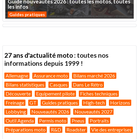
Guide
nouveautés
2026
:
toutes
les
motos,
toutes
les
infos
Guides pratiques
27 ans d'actualité moto :
toutes nos
informations depuis 1999 !
Allemagne
Assurance moto
Bilans marché 2026
Bilans statistiques
Casques
Dans Le Rétro
Découverte
Equipement pilote
Fiches techniques
Freinage
GT
Guides pratiques
High-tech
Horizons
Lobbying
Nouveautés 2026
Nouveautés 2027
Outil Agenda
Permis moto
Pneus
Portraits
Préparations moto
R&D
Roadster
Vie des entreprises