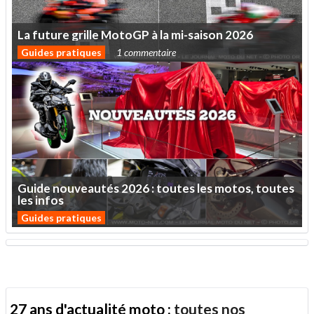
La
future
grille
MotoGP
à
la
mi-saison
2026
Guides pratiques
1 commentaire
Guide
nouveautés
2026
:
toutes
les
motos,
toutes
les
infos
Guides pratiques
27 ans d'actualité moto :
toutes nos