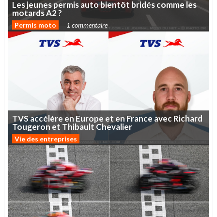
Les
jeunes
permis
auto
bientôt
bridés
comme
les
motards
A2
?
Permis moto
1 commentaire
TVS
accélère
en
Europe
et
en
France
avec
Richard
Tougeron
et
Thibault
Chevalier
Vie des entreprises