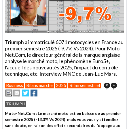
Triumph a immatriculé 6071 motocycles en France au
premier semestre 2025 (-9,7% Vs 2024). Pour Moto-
Net.Com, le directeur général de la marque anglaise
analyse le marché moto, le phénomène Euro5+,
l'accueil des nouveautés 2025, l'impact du contrôle
technique, etc. Interview MNC de Jean-Luc Mars.
Business
Bilans marché
2025
Bilan semestriel
0
+
Imprimer
Envoyer
Partager
Partager
cet
sur
sur
article
Twitter
Facebook
TRIUMPH
à
un
Moto-Net.Com : Le marché moto est en baisse de au premier
ami
semestre 2025 (-13,3% Vs 2024), mais vous vous y attendiez
sans doute, en raison des effets secondaires du "dopage aux