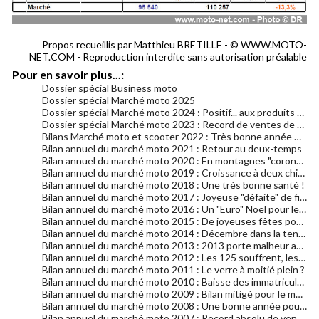
Propos recueillis par Matthieu BRETILLE - © WWW.MOTO-
NET.COM - Reproduction interdite sans autorisation préalable
Pour en savoir plus...:
Dossier spécial Business moto
Dossier spécial Marché moto 2025
Dossier spécial Marché moto 2024 : Positif... aux produits Euro5
Dossier spécial Marché moto 2023 : Record de ventes de grosses motos
Bilans Marché moto et scooter 2022 : Très bonne année malgré tout
Bilan annuel du marché moto 2021 : Retour au deux-temps
Bilan annuel du marché moto 2020 : En montagnes "coronavi-russes"
Bilan annuel du marché moto 2019 : Croissance à deux chiffres
Bilan annuel du marché moto 2018 : Une très bonne santé !
Bilan annuel du marché moto 2017 : Joyeuse "défaite" de fin d'année
Bilan annuel du marché moto 2016 : Un "Euro" Noël pour le marché moto
Bilan annuel du marché moto 2015 : De joyeuses fêtes pour le marché moto
Bilan annuel du marché moto 2014 : Décembre dans la tendance générale 2014
Bilan annuel du marché moto 2013 : 2013 porte malheur au marché du motocycle
Bilan annuel du marché moto 2012 : Les 125 souffrent, les gros cubes résistent
Bilan annuel du marché moto 2011 : Le verre à moitié plein ?
Bilan annuel du marché moto 2010 : Baisse des immatriculations en 2010
Bilan annuel du marché moto 2009 : Bilan mitigé pour le marché français de la moto
Bilan annuel du marché moto 2008 : Une bonne année pour le motocycle en France
Bilan annuel du marché moto 2007 : Record absolu de ventes de motocycles en France !