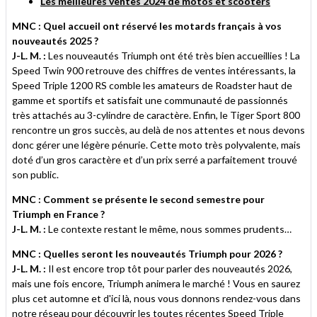
Les meilleures ventes 2024 de motos et scooters
MNC : Quel accueil ont réservé les motards français à vos
nouveautés 2025 ?
J-L. M. :
Les nouveautés Triumph ont été très bien accueillies ! La
Speed Twin 900 retrouve des chiffres de ventes intéressants, la
Speed Triple 1200 RS comble les amateurs de Roadster haut de
gamme et sportifs et satisfait une communauté de passionnés
très attachés au 3-cylindre de caractère. Enfin, le Tiger Sport 800
rencontre un gros succès, au delà de nos attentes et nous devons
donc gérer une légère pénurie. Cette moto très polyvalente, mais
doté d’un gros caractère et d’un prix serré a parfaitement trouvé
son public.
MNC : Comment se présente le second semestre pour
Triumph en France ?
J-L. M. :
Le contexte restant le même, nous sommes prudents…
MNC : Quelles seront les nouveautés Triumph pour 2026 ?
J-L. M. :
Il est encore trop tôt pour parler des nouveautés 2026,
mais une fois encore, Triumph animera le marché ! Vous en saurez
plus cet automne et d'ici là, nous vous donnons rendez-vous dans
notre réseau pour découvrir les toutes récentes Speed Triple