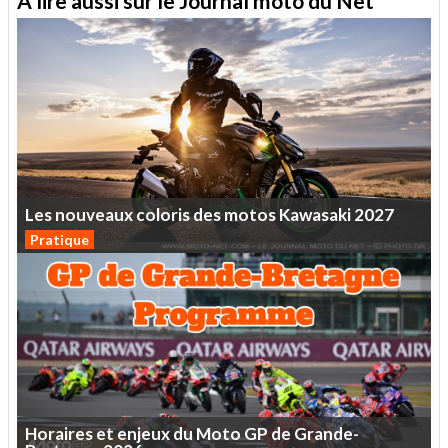
A lire aussi sur le Journal moto du Net
Les
nouveaux
coloris
des
motos
Kawasaki
2027
Pratique
Horaires
et
enjeux
du
Moto
GP
de
Grande-