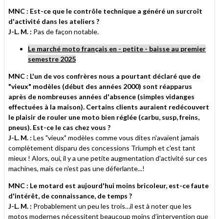
MNC : Est-ce que le contrôle technique a généré un surcroît
d'activité dans les ateliers ?
J-L. M. :
Pas de façon notable.
Le marché moto français en - petite - baisse au premier
semestre 2025
MNC : L'un de vos confrères nous a pourtant déclaré que de
"vieux" modèles (début des années 2000) sont réapparus
après de nombreuses années d'absence (simples vidanges
effectuées à la maison). Certains clients auraient redécouvert
le plaisir de rouler une moto bien réglée (carbu, susp, freins,
pneus). Est-ce le cas chez vous ?
J-L. M. :
Les "vieux" modèles comme vous dites n'avaient jamais
complètement disparu des concessions Triumph et c'est tant
mieux ! Alors, oui, il y a une petite augmentation d'activité sur ces
machines, mais ce n'est pas une déferlante...!
MNC : Le motard est aujourd'hui moins bricoleur, est-ce faute
d'intérêt, de connaissance, de temps ?
J-L. M. :
Probablement un peu les trois…il est à noter que les
motos modernes nécessitent beaucoup moins d’intervention que