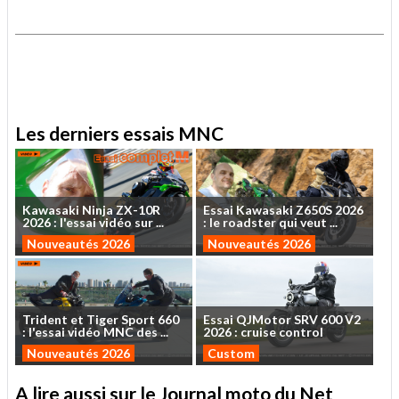
.
.
Les derniers essais MNC
Kawasaki
Ninja
ZX-10R
Essai
Kawasaki
Z650S
2026
2026
:
l'essai
vidéo
sur
...
:
le
roadster
qui
veut
...
Nouveautés 2026
Nouveautés 2026
Trident
et
Tiger
Sport
660
Essai
QJMotor
SRV
600
V2
:
l'essai
vidéo
MNC
des
...
2026
:
cruise
control
Nouveautés 2026
Custom
A lire aussi sur le Journal moto du Net