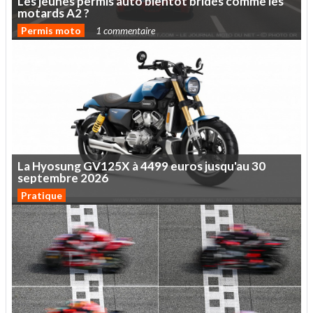
Les
jeunes
permis
auto
bientôt
bridés
comme
les
motards
A2
?
Permis moto
1 commentaire
La
Hyosung
GV125X
à
4499
euros
jusqu'au
30
septembre
2026
Pratique