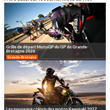
Grille
de
départ
MotoGP
du
GP
de
Grande-
Bretagne
2026
Grande-Bretagne
Les
nouveaux
coloris
des
motos
Kawasaki
2027