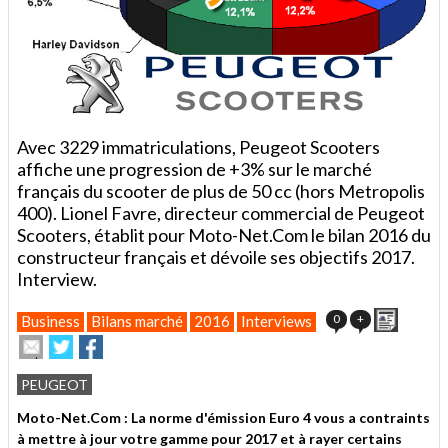
Avec 3229 immatriculations, Peugeot Scooters
affiche une progression de +3% sur le marché
français du scooter de plus de 50 cc (hors Metropolis
400). Lionel Favre, directeur commercial de Peugeot
Scooters, établit pour Moto-Net.Com le bilan 2016 du
constructeur français et dévoile ses objectifs 2017.
Interview.
Imprime
0
+
Business
Bilans marché
2016
Interviews
Envoyer
Partager
Partager
cet
sur
sur
article
Twitter
Facebook
PEUGEOT
à
un
Moto-Net.Com : La norme d'émission Euro 4 vous a contraints
ami
à mettre à jour votre gamme pour 2017 et à rayer certains