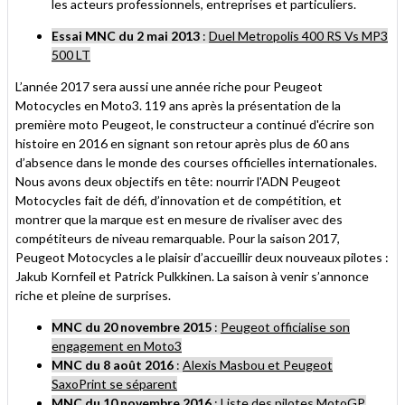
les acteurs professionnels, entreprises et particuliers.
Essai MNC du 2 mai 2013
:
Duel Metropolis 400 RS Vs MP3
500 LT
L’année 2017 sera aussi une année riche pour Peugeot
Motocycles en Moto3. 119 ans après la présentation de la
première moto Peugeot, le constructeur a continué d'écrire son
histoire en 2016 en signant son retour après plus de 60 ans
d’absence dans le monde des courses officielles internationales.
Nous avons deux objectifs en tête: nourrir l'ADN Peugeot
Motocycles fait de défi, d’innovation et de compétition, et
montrer que la marque est en mesure de rivaliser avec des
compétiteurs de niveau remarquable. Pour la saison 2017,
Peugeot Motocycles a le plaisir d’accueillir deux nouveaux pilotes :
Jakub Kornfeil et Patrick Pulkkinen. La saison à venir s’annonce
riche et pleine de surprises.
MNC du 20 novembre 2015
:
Peugeot officialise son
engagement en Moto3
MNC du 8 août 2016
:
Alexis Masbou et Peugeot
SaxoPrint se séparent
MNC du 10 novembre 2016
:
Liste des pilotes MotoGP,