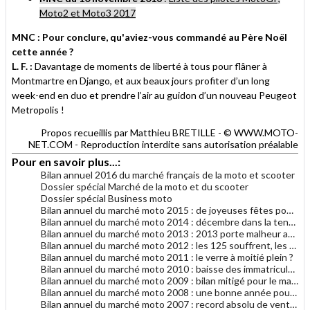
Moto2 et Moto3 2017
MNC : Pour conclure, qu'aviez-vous commandé au Père Noël
cette année ?
L. F. :
Davantage de moments de liberté à tous pour flâner à
Montmartre en Django, et aux beaux jours profiter d’un long
week-end en duo et prendre l’air au guidon d’un nouveau Peugeot
Metropolis !
Propos recueillis par Matthieu BRETILLE - © WWW.MOTO-
NET.COM - Reproduction interdite sans autorisation préalable
Pour en savoir plus...:
Bilan annuel 2016 du marché français de la moto et scooter
Dossier spécial Marché de la moto et du scooter
Dossier spécial Business moto
Bilan annuel du marché moto 2015 : de joyeuses fêtes pour le marché moto
Bilan annuel du marché moto 2014 : décembre dans la tendance générale 2014
Bilan annuel du marché moto 2013 : 2013 porte malheur au marché du motocycle
Bilan annuel du marché moto 2012 : les 125 souffrent, les gros cubes résistent
Bilan annuel du marché moto 2011 : le verre à moitié plein ?
Bilan annuel du marché moto 2010 : baisse des immatriculations en 2010
Bilan annuel du marché moto 2009 : bilan mitigé pour le marché français de la moto
Bilan annuel du marché moto 2008 : une bonne année pour le motocycle en France
Bilan annuel du marché moto 2007 : record absolu de ventes de motocycles en France !