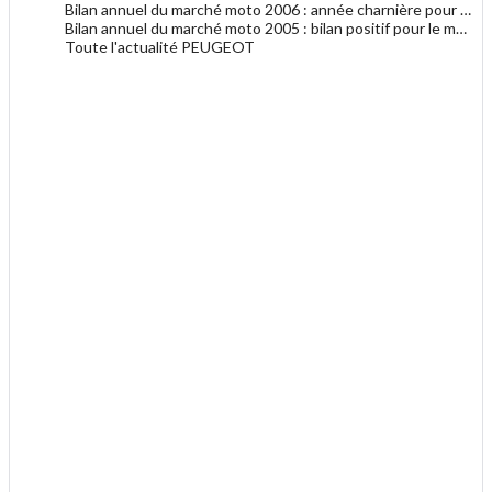
Bilan annuel du marché moto 2006 : année charnière pour les deux-roues en France ?
Bilan annuel du marché moto 2005 : bilan positif pour le marché de la moto
Toute l'actualité PEUGEOT
.