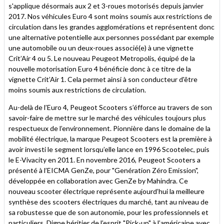
s'applique désormais aux 2 et 3-roues motorisés depuis janvier
2017. Nos véhicules Euro 4 sont moins soumis aux restrictions de
circulation dans les grandes agglomérations et représentent donc
une alternative potentielle aux personnes possédant par exemple
une automobile ou un deux-roues associé(e) à une vignette
Crit’Air 4 ou 5. Le nouveau Peugeot Metropolis, équipé de la
nouvelle motorisation Euro 4 bénéficie donc à ce titre de la
vignette Crit’Air 1. Cela permet ainsi à son conducteur d'être
moins soumis aux restrictions de circulation.
Au-delà de l’Euro 4, Peugeot Scooters s’éfforce au travers de son
savoir-faire de mettre sur le marché des véhicules toujours plus
respectueux de l’environnement. Pionnière dans le domaine de la
mobilité électrique, la marque Peugeot Scooters est la première à
avoir investi le segment lorsqu’elle lance en 1996 Scootelec, puis
le E-Vivacity en 2011. En novembre 2016, Peugeot Scooters a
présenté à l’EICMA GenZe, pour "Genération Zéro Emission",
développée en collaboration avec GenZe by Mahindra. Ce
nouveau scooter électrique représente aujourd’hui la meilleure
synthèse des scooters électriques du marché, tant au niveau de
sa robustesse que de son autonomie, pour les professionnels et
particuliers. Digne héritier de l’esprit "Pick-up" à l’américaine avec