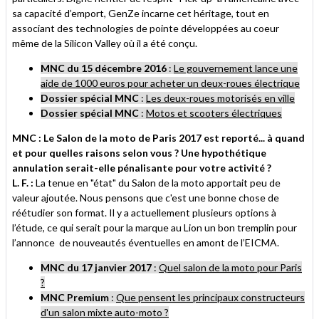
sa capacité d’emport, GenZe incarne cet héritage, tout en
associant des technologies de pointe développées au coeur
même de la Silicon Valley où il a été conçu.
MNC du 15 décembre 2016
:
Le gouvernement lance une
aide de 1000 euros pour acheter un deux-roues électrique
Dossier spécial MNC
:
Les deux-roues motorisés en ville
Dossier spécial MNC
:
Motos et scooters électriques
MNC : Le Salon de la moto de Paris 2017 est reporté... à quand
et pour quelles raisons selon vous ? Une hypothétique
annulation serait-elle pénalisante pour votre activité ?
L. F. :
La tenue en "état" du Salon de la moto apportait peu de
valeur ajoutée. Nous pensons que c'est une bonne chose de
réétudier son format. Il y a actuellement plusieurs options à
l’étude, ce qui serait pour la marque au Lion un bon tremplin pour
l’annonce de nouveautés éventuelles en amont de l’EICMA.
MNC du 17 janvier 2017
:
Quel salon de la moto pour Paris
?
MNC Premium
:
Que pensent les principaux constructeurs
d'un salon mixte auto-moto ?