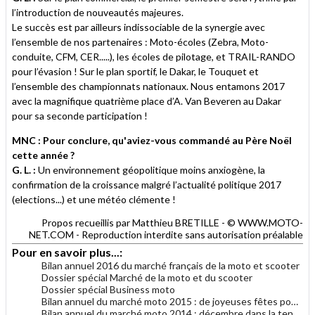
l’introduction de nouveautés majeures.
Le succès est par ailleurs indissociable de la synergie avec
l’ensemble de nos partenaires : Moto-écoles (Zebra, Moto-
conduite, CFM, CER.....), les écoles de pilotage, et TRAIL-RANDO
pour l’évasion ! Sur le plan sportif, le Dakar, le Touquet et
l’ensemble des championnats nationaux. Nous entamons 2017
avec la magnifique quatrième place d’A. Van Beveren au Dakar
pour sa seconde participation !
MNC : Pour conclure, qu'aviez-vous commandé au Père Noël
cette année ?
G. L. :
Un environnement géopolitique moins anxiogène, la
confirmation de la croissance malgré l’actualité politique 2017
(elections...) et une météo clémente !
Propos recueillis par Matthieu BRETILLE - © WWW.MOTO-
NET.COM - Reproduction interdite sans autorisation préalable
Pour en savoir plus...:
Bilan annuel 2016 du marché français de la moto et scooter
Dossier spécial Marché de la moto et du scooter
Dossier spécial Business moto
Bilan annuel du marché moto 2015 : de joyeuses fêtes pour le marché moto
Bilan annuel du marché moto 2014 : décembre dans la tendance générale 2014