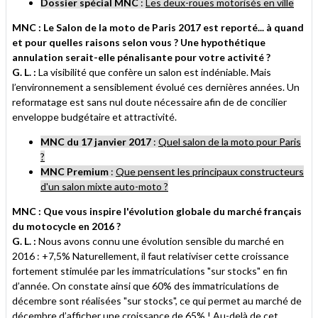
Dossier spécial MNC
:
Les deux-roues motorisés en ville
MNC : Le Salon de la moto de Paris 2017 est reporté... à quand
et pour quelles raisons selon vous ? Une hypothétique
annulation serait-elle pénalisante pour votre activité ?
G. L. :
La visibilité que confère un salon est indéniable. Mais
l’environnement a sensiblement évolué ces dernières années. Un
reformatage est sans nul doute nécessaire afin de de concilier
enveloppe budgétaire et attractivité.
MNC du 17 janvier 2017
:
Quel salon de la moto pour Paris
?
MNC Premium
:
Que pensent les principaux constructeurs
d'un salon mixte auto-moto ?
MNC : Que vous inspire l'évolution globale du marché français
du motocycle en 2016 ?
G. L. :
Nous avons connu une évolution sensible du marché en
2016 : +7,5% Naturellement, il faut relativiser cette croissance
fortement stimulée par les immatriculations "sur stocks" en fin
d’année. On constate ainsi que 60% des immatriculations de
décembre sont réalisées "sur stocks", ce qui permet au marché de
décembre d’afficher une croissance de 65% ! Au-delà de cet