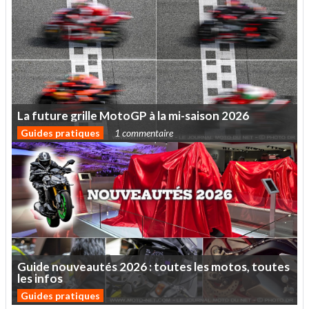
La
future
grille
MotoGP
à
la
mi-saison
2026
Guides pratiques
1 commentaire
Guide
nouveautés
2026
:
toutes
les
motos,
toutes
les
infos
Guides pratiques