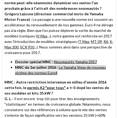
norme peut-elle néanmoins dynamiser vos ventes l'an
prochain grâce à l'attrait des nombreuses nouveautés ?
Grégory Lejosne (directeur commercial moto de Yamaha
Motor France) :
Le passage à une nouvelle norme est souvent un
accélérateur du renouvellement de nos gammes. Euro 4 ne déroge
pas à la règle. Bien que l’on puisse déplorer la sortie du marché de
modèles iconiques (
V-Max
...), notre gamme est renforcée en 2017
avec l’introduction de modèles stratégiques (
T-Max
,
MT-09
,
R6
,
X-
Max 300
,
SCR 950
...). Nous sommes ainsi dans une perspective de
croissance pour 2017.
Dossier spécial MNC
:
Nouveautés Yamaha 2017
MNC du 1er juillet 2016
:
Le Yamaha Vmax de nouveau
victime des normes Euro4
MNC : Autre restriction intervenue en milieu d'année 2016
cette fois, le
permis A2 "pour tous"
a-t-il dopé les ventes de
vos modèles et kits 35 kW ?
G. L. :
Il est encore trop tôt pour tirer des enseignements
"statistiques" en termes de croissance globale. Néanmoins, nous
constatons sur des références à volume que le mix des ventes
s’oriente de façon significative vers les versions 35 kW (+60%