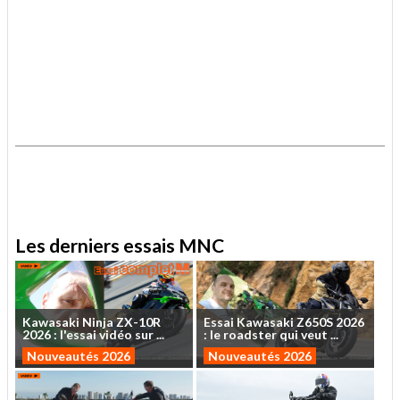
.
.
Les derniers essais MNC
Kawasaki
Ninja
ZX-10R
Essai
Kawasaki
Z650S
2026
2026
:
l'essai
vidéo
sur
...
:
le
roadster
qui
veut
...
Nouveautés 2026
Nouveautés 2026