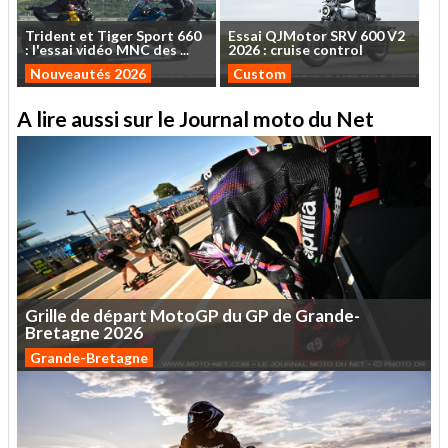
Trident
et
Tiger
Sport
660
Essai
QJMotor
SRV
600
V2
:
l'essai
vidéo
MNC
des
...
2026
:
cruise
control
Nouveautés 2026
Custom
A lire aussi sur le Journal moto du Net
Grille
de
départ
MotoGP
du
GP
de
Grande-
Bretagne
2026
Grande-Bretagne