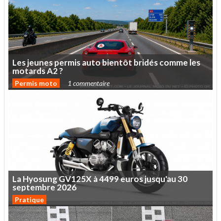
Les
jeunes
permis
auto
bientôt
bridés
comme
les
motards
A2
?
Permis moto
1 commentaire
La
Hyosung
GV125X
à
4499
euros
jusqu'au
30
septembre
2026
Pratique