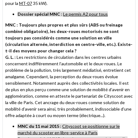
pour la
MT-07
35 kW).
Dossier spécial MNC
:
Le permis A2 pour tous
MNC : Toujours plus propres et plus sûrs (ABS ou freinage
combiné obligatoire), les deux-roues motorisés ne sont
toujours pas considérés comme une solution en ville
(circulation alternée, interdiction en centre-ville, etc.). Existe-
t-il des moyens pour changer cela ?
G. L. :
Les restrictions de circulation dans les centres urbains
concernent indifféremment l’automobile et le deux-roues. Le
problème de la pollution, très largement médiatisé, entretient cet
amalgame. Cependant, la perception du deux-roues évolue
sensiblement. Notamment auprès des collectivités locales. Il est
de plus en plus perçu comme une solution de mobilité d’avenir en
agglomération, comme en atteste le partenariat de Cityscoot avec
la ville de Paris. Cet ancrage du deux-roues comme solution de
mobilité d’avenir sera ainsi, très probablement, indissociable d’une
offre adaptée à court ou moyen terme (électrique...).
MNC du 11 mai 2015
:
Cityscoot se positionne sur le
marché du scooter en libre-service à Paris