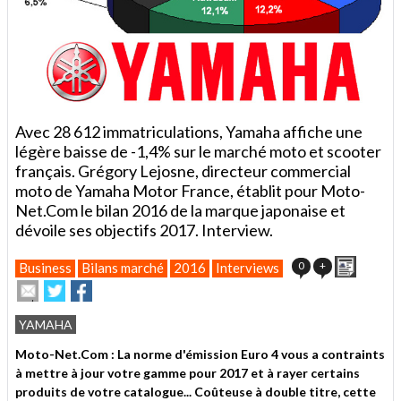
Avec 28 612 immatriculations, Yamaha affiche une
légère baisse de -1,4% sur le marché moto et scooter
français. Grégory Lejosne, directeur commercial
moto de Yamaha Motor France, établit pour Moto-
Net.Com le bilan 2016 de la marque japonaise et
dévoile ses objectifs 2017. Interview.
Imprime
0
+
Business
Bilans marché
2016
Interviews
Envoyer
Partager
Partager
cet
sur
sur
article
Twitter
Facebook
YAMAHA
à
un
Moto-Net.Com : La norme d'émission Euro 4 vous a contraints
ami
à mettre à jour votre gamme pour 2017 et à rayer certains
produits de votre catalogue... Coûteuse à double titre, cette