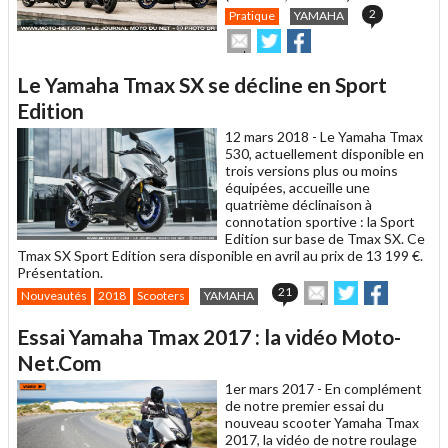
2
Pratique
YAMAHA
Envoyer
Partager
Partager
cet
sur
sur
article
Twitter
Facebook
Le Yamaha Tmax SX se décline en Sport
à
un
Edition
ami
12 mars 2018 -
Le Yamaha Tmax
530, actuellement disponible en
trois versions plus ou moins
équipées, accueille une
quatrième déclinaison à
connotation sportive : la Sport
Edition sur base de Tmax SX. Ce
Tmax SX Sport Edition sera disponible en avril au prix de 13 199 €.
Présentation.
Envoyer
Partager
Partager
21
Nouveautés
2018
Scooters
YAMAHA
cet
sur
sur
article
Twitter
Facebook
Essai Yamaha Tmax 2017 : la vidéo Moto-
à
un
Net.Com
ami
1er mars 2017 -
En complément
de notre premier essai du
nouveau scooter Yamaha Tmax
2017, la vidéo de notre roulage