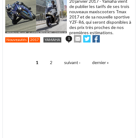
20 janvier 2017 -
Yamaha vient
de publier les tarifs de ses trois
nouveaux maxiscooters Tmax
2017 et de sa nouvelle sportive
YZF-R6, qui seront disponibles à
des prix très proches de nos
premières estimations.
Envoyer
Partager
Partager
1
Nouveautés
2017
YAMAHA
cet
sur
sur
article
Twitter
Facebook
.
à
un
1
2
suivant ›
dernier »
ami
Pages