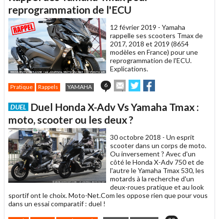
un
reprogrammation de l'ECU
ami
12 février 2019 -
Yamaha
rappelle ses scooters Tmax de
2017, 2018 et 2019 (8654
modèles en France) pour une
reprogrammation de l'ECU.
Explications.
Envoyer
Partager
Partager
6
Pratique
Rappels
YAMAHA
cet
sur
sur
article
Twitter
Facebook
Duel Honda X-Adv Vs Yamaha Tmax :
DUEL
à
un
moto, scooter ou les deux ?
ami
30 octobre 2018 -
Un esprit
scooter dans un corps de moto.
Ou inversement ? Avec d'un
côté le Honda X-Adv 750 et de
l'autre le Yamaha Tmax 530, les
motards à la recherche d'un
deux-roues pratique et au look
sportif ont le choix. Moto-Net.Com les oppose rien que pour vous
dans un essai comparatif : duel !