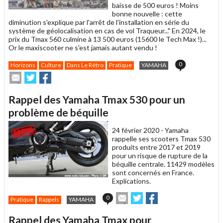
baisse de 500 euros ! Moins
bonne nouvelle : cette
diminution s'explique par l'arrêt de l'installation en série du
système de géolocalisation en cas de vol Traqueur..." En 2024, le
prix du Tmax 560 culmine à 13 500 euros (15600 le Tech Max !)...
Or le maxiscooter ne s'est jamais autant vendu !
0
Horizons
Culture
Dans Le Rétro
Pratique
YAMAHA
Envoyer
Partager
Partager
cet
sur
sur
article
Twitter
Facebook
Rappel des Yamaha Tmax 530 pour un
à
un
problème de béquille
ami
24 février 2020 -
Yamaha
rappelle ses scooters Tmax 530
produits entre 2017 et 2019
pour un risque de rupture de la
béquille centrale. 11429 modèles
sont concernés en France.
Explications.
Envoyer
Partager
Partager
0
Pratique
Rappels
YAMAHA
cet
sur
sur
article
Twitter
Facebook
Rappel des Yamaha Tmax pour
à