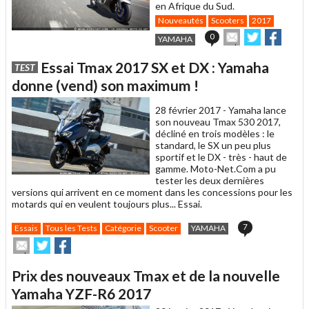
en Afrique du Sud.
Nouveautés
Scooters
2017
Envoyer
Partager
Parta
0
YAMAHA
cet
sur
sur
article
Twitter
Facebook
Essai Tmax 2017 SX et DX : Yamaha
TEST
à
un
donne (vend) son maximum !
ami
28 février 2017 -
Yamaha lance
son nouveau Tmax 530 2017,
décliné en trois modèles : le
standard, le SX un peu plus
sportif et le DX - très - haut de
gamme. Moto-Net.Com a pu
tester les deux dernières
versions qui arrivent en ce moment dans les concessions pour les
motards qui en veulent toujours plus... Essai.
7
Essais
Tous les Tests
Catégorie
Scooter
YAMAHA
Envoyer
Partager
Partager
cet
sur
sur
article
Twitter
Facebook
Prix des nouveaux Tmax et de la nouvelle
à
un
Yamaha YZF-R6 2017
ami