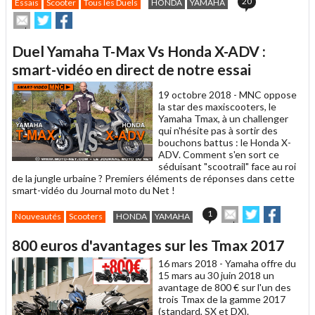
20
Essais
Scooter
Tous les Duels
HONDA
YAMAHA
Envoyer
Partager
Partager
cet
sur
sur
article
Twitter
Facebook
Duel Yamaha T-Max Vs Honda X-ADV :
à
un
smart-vidéo en direct de notre essai
ami
19 octobre 2018 -
MNC oppose
la star des maxiscooters, le
Yamaha Tmax, à un challenger
qui n'hésite pas à sortir des
bouchons battus : le Honda X-
ADV. Comment s'en sort ce
séduisant "scootrail" face au roi
de la jungle urbaine ? Premiers éléments de réponses dans cette
smart-vidéo du Journal moto du Net !
Envoyer
Partager
Partage
1
Nouveautés
Scooters
HONDA
YAMAHA
cet
sur
sur
article
Twitter
Facebook
800 euros d'avantages sur les Tmax 2017
à
un
16 mars 2018 -
Yamaha offre du
ami
15 mars au 30 juin 2018 un
avantage de 800 € sur l'un des
trois Tmax de la gamme 2017
(standard, SX et DX).