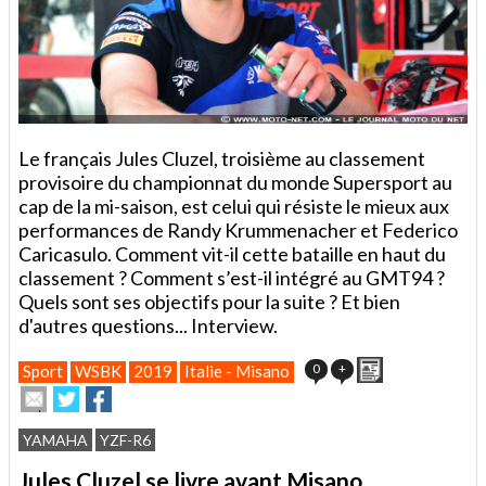
Le français Jules Cluzel, troisième au classement
provisoire du championnat du monde Supersport au
cap de la mi-saison, est celui qui résiste le mieux aux
performances de Randy Krummenacher et Federico
Caricasulo. Comment vit-il cette bataille en haut du
classement ? Comment s’est-il intégré au GMT94 ?
Quels sont ses objectifs pour la suite ? Et bien
d'autres questions... Interview.
Imprimer
0
+
Sport
WSBK
2019
Italie - Misano
Envoyer
Partager
Partager
cet
sur
sur
article
Twitter
Facebook
YAMAHA
YZF-R6
à
un
Jules Cluzel se livre avant Misano