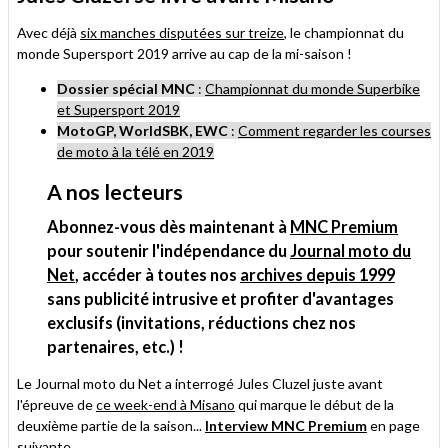
ami
Avec déjà
six manches disputées sur treize
, le championnat du
monde Supersport 2019 arrive au cap de la mi-saison !
Dossier spécial MNC
:
Championnat du monde Superbike
et Supersport 2019
MotoGP, WorldSBK, EWC
:
Comment regarder les courses
de moto à la télé en 2019
A nos lecteurs
Abonnez-vous dès maintenant à
MNC Premium
pour soutenir l'indépendance du
Journal moto du
Net
, accéder à toutes nos
archives depuis 1999
sans publicité intrusive et profiter d'avantages
exclusifs (invitations, réductions chez nos
partenaires, etc.) !
Le Journal moto du Net a interrogé Jules Cluzel juste avant
l'épreuve de
ce week-end à Misano
qui marque le début de la
deuxième partie de la saison...
Interview MNC Premium
en page
suivante.