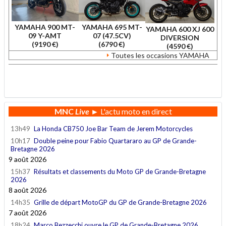
YAMAHA 900 MT-
YAMAHA 695 MT-
YAMAHA 600 XJ 600
09 Y-AMT
07 (47.5CV)
DIVERSION
(9190 €)
(6790 €)
(4590 €)
Toutes les occasions YAMAHA
.
MNC
Live
► L'actu moto en direct
13h49
La Honda CB750 Joe Bar Team de Jerem Motorcycles
10h17
Double peine pour Fabio Quartararo au GP de Grande-
Bretagne 2026
9 août 2026
15h37
Résultats et classements du Moto GP de Grande-Bretagne
2026
8 août 2026
14h35
Grille de départ MotoGP du GP de Grande-Bretagne 2026
7 août 2026
18h24
Marco Bezzecchi ouvre le GP de Grande-Bretagne 2026