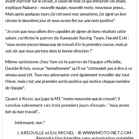
avant d’arriver sur le circuit, à cause de tout ce qui entourait ces essais
,
explique Nakano :
nouvelle équipe, nouvelle moto, nouveaux pneus...
Mais après quelques tours j’ai retrouvé mes sensations, j’ai signé un bon
chrono le deuxième jour et nous avons fini sur une note positive
".
"
Je crois que nous allons être capables de signer de bons résultats cette
saison
, confirme le patron de Kawasaki Racing Team, Harald Eckl :
"
nous avons encore beaucoup de travail d'ici la première course, mais je
suis sûr que nous partons dans la bonne direction !
"
Même optimisme chez Yam où le patron de l'équipe officielle,
Davide Brivio, avoue "
honnêtement
" qu'il ne "
s’attendait pas à être à ce
niveau aussi tôt. Tous nos adversaires vont également travailler dur tout
l’hiver, mais c’est une première sortie positive qui motive chaque membre
de l’équipe
".
Quant à Rossi, qui juge la M1 "
moins mauvaise que je croyais
", il
conclue sobrement ces trois premiers jours d'essais : "
nous avons
fait du bon travail
"...
Intéressant, non ?
J. ARSOUILLE et Eric MICHEL - © WWW.MOTO-NET.COM -
Reproduction interdite sans autorisation préalable