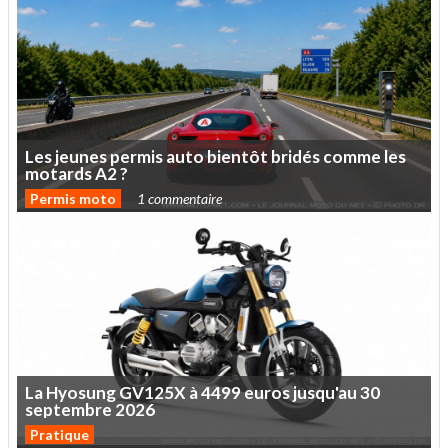
Les
jeunes
permis
auto
bientôt
bridés
comme
les
motards
A2
?
Permis moto
1 commentaire
La
Hyosung
GV125X
à
4499
euros
jusqu'au
30
septembre
2026
Pratique