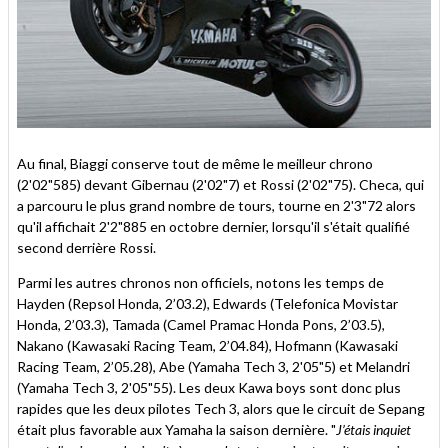
Au final, Biaggi conserve tout de même le meilleur chrono
(2'02"585) devant Gibernau (2'02"7) et Rossi (2'02"75). Checa, qui
a parcouru le plus grand nombre de tours, tourne en 2'3"72 alors
qu'il affichait 2'2"885 en octobre dernier, lorsqu'il s'était qualifié
second derrière Rossi.
Parmi les autres chronos non officiels, notons les temps de
Hayden (Repsol Honda, 2’03.2), Edwards (Telefonica Movistar
Honda, 2’03.3), Tamada (Camel Pramac Honda Pons, 2’03.5),
Nakano (Kawasaki Racing Team, 2’04.84), Hofmann (Kawasaki
Racing Team, 2’05.28), Abe (Yamaha Tech 3, 2'05"5) et Melandri
(Yamaha Tech 3, 2'05"55). Les deux Kawa boys sont donc plus
rapides que les deux pilotes Tech 3, alors que le circuit de Sepang
était plus favorable aux Yamaha la saison dernière. "
J’étais inquiet