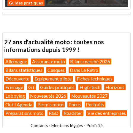
Guides pratiques
27 ans d'actualité moto :
toutes nos
informations depuis 1999 !
Allemagne
Assurance moto
Bilans marché 2026
Bilans statistiques
Casques
Dans Le Rétro
Découverte
Equipement pilote
Fiches techniques
Freinage
GT
Guides pratiques
High-tech
Horizons
Lobbying
Nouveautés 2026
Nouveautés 2027
Outil Agenda
Permis moto
Pneus
Portraits
Préparations moto
R&D
Roadster
Vie des entreprises
Contacts
-
Mentions légales
-
Publicité