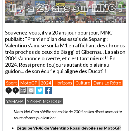
Souvenez-vous, il y a 20 ans jour pour jour, MNC
publiait : "Premier bilan des essais de Sepang :
Valentino s'amuse sur la M1 en affichant des chronos
très proches de ceux de Biaggi et Gibernau. La saison
2004 s'annonce ouverte, et c'est tant mieux !" En
2024, Rossi prend toujours autant de plaisir au
guidon... de son écurie qui aligne des Ducati !
Sport
MotoGP
2024
Horizons
Culture
Dans Le Rétro
Imprimer
Envoyer
Partager
Partager
1
+
cet
sur
sur
article
Twitter
Facebook
YAMAHA
YZR-M1 MOTOGP
à
un
Moto-Net.Com réédite cet article de 2004 en lien direct avec cette
ami
toute récente publication :
L'équipe VR46 de Valentino Rossi dévoile ses MotoGP