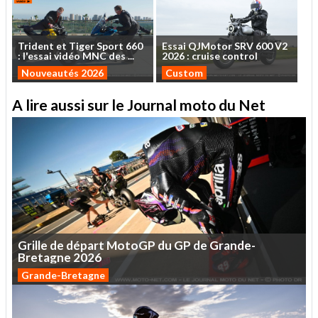
Trident
et
Tiger
Sport
660
Essai
QJMotor
SRV
600
V2
:
l'essai
vidéo
MNC
des
...
2026
:
cruise
control
Nouveautés 2026
Custom
A lire aussi sur le Journal moto du Net
Grille
de
départ
MotoGP
du
GP
de
Grande-
Bretagne
2026
Grande-Bretagne