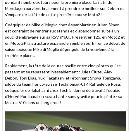
pendant nombreux tours pour la première place. La natif de
Montluçon parvient finalement à prendre le meilleur sur Debon et
s'empare de la tête de cette première course Moto2 !
Coéquipier de Mike di Meglio chez Aspar Martinez, Julian Simon
est contraint de rentrer aux stands et d'abandonner suite à un
souci d'embrayage sur sa RSV n°60... Présent en 125, en Moto2 et
en MotoGP, la structure espagnole semble souffrir en ce début de
saison puisque Mike di Meglio dégringole de la neuvième à la
treizième place...
Rapidement, la tête de la course oscille entre cinq pilotes qui se
passent et se repassent inlassablement : Jules Cluzel, Alex
Debon, Toni Elias, Yuki Takahashi et l'étonnant Shoya Tomizawa,
pilote du team franco-suisse Technomag-CIP. Raffaele de Rosa,
coéquipier de Takahashi chez Tech 3, donne du travail à l'équipe
d'Hervé Poncharal en scratchant - sans gravité pour le pilote - sa
Mistral 610 dans un long droit !