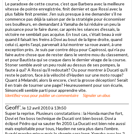
Le paradoxe de cette course, c'est que Barbera avec la meilleure
vitesse de pointe enregistrée, finit dernier et que Rossi avec la
plus faible finit premier. J'en suis presque à me demander s'il ne
commence pas déjà la saison par de la stratégie pour économiser
ses bouilleurs, en demandant à Yamaha de lui réduire un peu la
puissance pour le faire durer, car après les séances d'essais, la
victoire ne semblait pas acquise. En tout cas, c'était beau à voir
quand il faisait les freins à Dovi au bout de la ligne droite, quand
celui ci, après l'aspi, parvenait à lui montrer sa roue avant, à une
exception près. Je suis par contre déçu pour Capirossi, qui n'a pu
faire autre chose que de rester dans le ventre mou du classement,
et pour Bautista qui se craque dans le dernier virage de la course.
Stoner semble avoir un peu roulé au dessus de ses pompes, la
faute à qui? A Rossi qu'il redoutait? Ou pour montrer à Ducati qu'il
reste le patron, face à la vélocité d'Hayden sur une moto rouge?
Quant à Melandri, alors là encore, c'est la grosse déception! Serait
il en train de tourner une page? Heureusement pour son écurie,
Simoncelli semble parti pour apprendre vite.
Identifiez-vous
pour publier un commentaire
Signaler un abus
Geoff'
, le 12 avril 2010 à 13h50
Super la reprise. Plusieurs constatations : la Honda marche fort,
Dovi et l'ex boss technique de Ducati ont bien bossé. Dovi a
éclipsé Pédro qui va sauter fin 2010. La Ducati est bien née aussi
mais exploitable pour tous, Hayden ne sera plus dans l'ombre.
Suzuki marche mieux mais le chemin sera long. Yamaha avec les 2