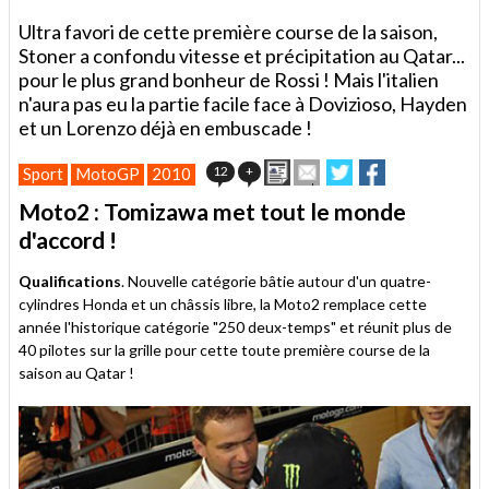
Ultra favori de cette première course de la saison,
Stoner a confondu vitesse et précipitation au Qatar...
pour le plus grand bonheur de Rossi ! Mais l'italien
n'aura pas eu la partie facile face à Dovizioso, Hayden
et un Lorenzo déjà en embuscade !
Imprimer
Envoyer
Partager
Partager
12
+
Sport
MotoGP
2010
cet
sur
sur
article
Twitter
Facebook
Moto2 : Tomizawa met tout le monde
à
d'accord !
un
ami
Qualifications
. Nouvelle catégorie bâtie autour d'un quatre-
cylindres Honda et un châssis libre, la Moto2 remplace cette
année l'historique catégorie "250 deux-temps" et réunit plus de
40 pilotes sur la grille pour cette toute première course de la
saison au Qatar !