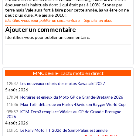
épouvantails habituels dont 1 qui était pas à 100%. Stoner par
terre mais Vale aura fort à faire pour cette année, àa va être on ne
peut plus dure. Aïe aïe aïe 2010 !
Identifiez-vous
pour publier un commentaire
Signaler un abus
Ajouter un commentaire
Identifiez-vous
pour publier un commentaire.
.
MNC
Live
► L'actu moto en direct
12h37
Les nouveaux coloris des motos Kawasaki 2027
5 août 2026
17h34
Horaires et enjeux du Moto GP de Grande-Bretagne 2026
11h36
Max Toth débarque en Harley-Davidson Bagger World Cup
09h57
KTM-Tech3 remplace Viñales au GP de Grande-Bretagne
2026
4 août 2026
10h51
Le Rally Moto TT 2026 de Saint-Palais est annulé