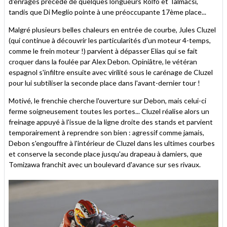
d'enragés précède de quelques longueurs Rolfo et Talmacsi,
tandis que Di Meglio pointe à une préoccupante 17ème place...
Malgré plusieurs belles chaleurs en entrée de courbe, Jules Cluzel
(qui continue à découvrir les particularités d'un moteur 4-temps,
comme le frein moteur !) parvient à dépasser Elias qui se fait
croquer dans la foulée par Alex Debon. Opiniâtre, le vétéran
espagnol s'infiltre ensuite avec virilité sous le carénage de Cluzel
pour lui subtiliser la seconde place dans l'avant-dernier tour !
Motivé, le frenchie cherche l'ouverture sur Debon, mais celui-ci
ferme soigneusement toutes les portes... Cluzel réalise alors un
freinage appuyé à l'issue de la ligne droite des stands et parvient
temporairement à reprendre son bien : agressif comme jamais,
Debon s'engouffre à l'intérieur de Cluzel dans les ultimes courbes
et conserve la seconde place jusqu'au drapeau à damiers, que
Tomizawa franchit avec un boulevard d'avance sur ses rivaux.