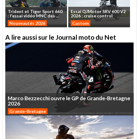
Trident
et
Tiger
Sport
660
Essai
QJMotor
SRV
600
V2
:
l'essai
vidéo
MNC
des
...
2026
:
cruise
control
Nouveautés 2026
Custom
A lire aussi sur le Journal moto du Net
Marco
Bezzecchi
ouvre
le
GP
de
Grande-Bretagne
2026
Grande-Bretagne