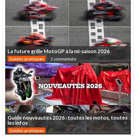
La
future
grille
MotoGP
à
la
mi-saison
2026
Guides pratiques
1 commentaire
Guide
nouveautés
2026
:
toutes
les
motos,
toutes
les
infos
Guides pratiques