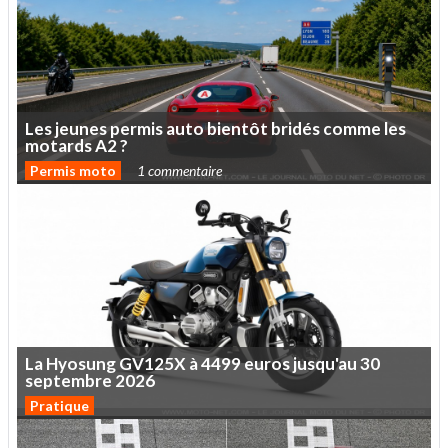
Les
jeunes
permis
auto
bientôt
bridés
comme
les
motards
A2
?
Permis moto
1 commentaire
La
Hyosung
GV125X
à
4499
euros
jusqu'au
30
septembre
2026
Pratique