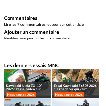
.
Commentaires
Lire les 7 commentaires lecteur sur cet article
Ajouter un commentaire
Identifiez-vous
pour publier un commentaire.
.
Les derniers essais MNC
Kawasaki
Ninja
ZX-10R
Essai
Kawasaki
Z650S
2026
2026
:
l'essai
vidéo
sur
...
:
le
roadster
qui
veut
...
Nouveautés 2026
Nouveautés 2026