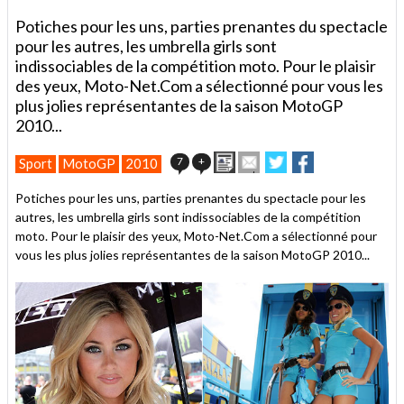
Potiches pour les uns, parties prenantes du spectacle
pour les autres, les umbrella girls sont
indissociables de la compétition moto. Pour le plaisir
des yeux, Moto-Net.Com a sélectionné pour vous les
plus jolies représentantes de la saison MotoGP
2010...
Imprimer
Envoyer
Partager
Partager
7
+
Sport
MotoGP
2010
cet
sur
sur
article
Twitter
Facebook
Potiches pour les uns, parties prenantes du spectacle pour les
à
autres, les umbrella girls sont indissociables de la compétition
un
moto. Pour le plaisir des yeux, Moto-Net.Com a sélectionné pour
ami
vous les plus jolies représentantes de la saison MotoGP 2010...