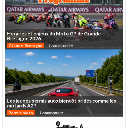
Horaires
et
enjeux
du
Moto
GP
de
Grande-
Bretagne
2026
Grande-Bretagne
1 commentaire
Les
jeunes
permis
auto
bientôt
bridés
comme
les
motards
A2
?
Permis moto
1 commentaire