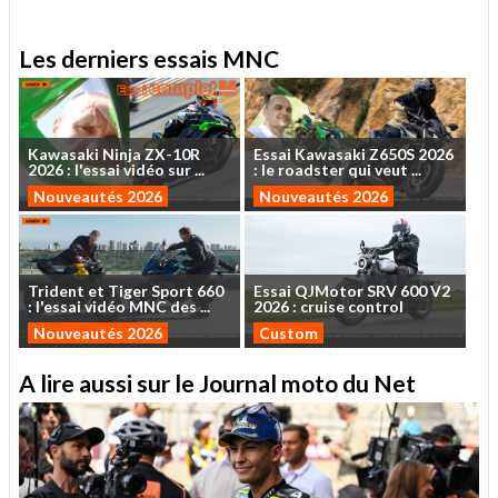
Les derniers essais MNC
Kawasaki
Ninja
ZX-10R
Essai
Kawasaki
Z650S
2026
2026
:
l'essai
vidéo
sur
...
:
le
roadster
qui
veut
...
Nouveautés 2026
Nouveautés 2026
Trident
et
Tiger
Sport
660
Essai
QJMotor
SRV
600
V2
:
l'essai
vidéo
MNC
des
...
2026
:
cruise
control
Nouveautés 2026
Custom
A lire aussi sur le Journal moto du Net