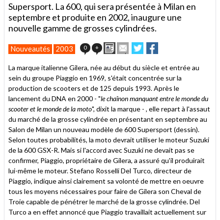
Supersport. La 600, qui sera présentée à Milan en
septembre et produite en 2002, inaugure une
nouvelle gamme de grosses cylindrées.
Imprimer
Envoyer
Partager
Partager
0
+
Nouveautés
2003
cet
sur
sur
article
Twitter
Facebook
La marque italienne Gilera, née au début du siècle et entrée au
à
sein du groupe Piaggio en 1969, s'était concentrée sur la
un
production de scooters et de 125 depuis 1993. Après le
ami
lancement du DNA en 2000 - "
le chaînon manquant entre le monde du
scooter et le monde de la moto
", dixit la marque - , elle repart à l'assaut
du marché de la grosse cylindrée en présentant en septembre au
Salon de Milan un nouveau modèle de 600 Supersport (dessin).
Selon toutes probabilités, la moto devrait utiliser le moteur Suzuki
de la 600 GSX-R. Mais si l'accord avec Suzuki ne devait pas se
confirmer, Piaggio, propriétaire de Gilera, a assuré qu'il produirait
lui-même le moteur. Stefano Rosselli Del Turco, directeur de
Piaggio, indique ainsi clairement sa volonté de mettre en oeuvre
tous les moyens nécessaires pour faire de Gilera son Cheval de
Troie capable de pénétrer le marché de la grosse cylindrée. Del
Turco a en effet annoncé que Piaggio travaillait actuellement sur