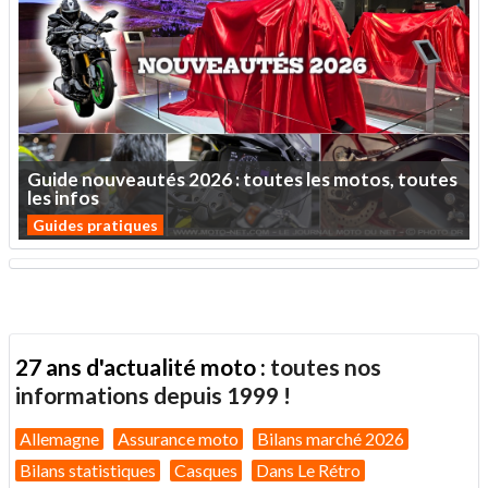
Guide
nouveautés
2026
:
toutes
les
motos,
toutes
les
infos
Guides pratiques
27 ans d'actualité moto :
toutes nos
informations depuis 1999 !
Allemagne
Assurance moto
Bilans marché 2026
Bilans statistiques
Casques
Dans Le Rétro