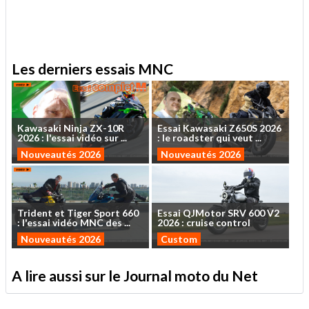
Les derniers essais MNC
Kawasaki
Ninja
ZX-10R
Essai
Kawasaki
Z650S
2026
2026
:
l'essai
vidéo
sur
...
:
le
roadster
qui
veut
...
Nouveautés 2026
Nouveautés 2026
Trident
et
Tiger
Sport
660
Essai
QJMotor
SRV
600
V2
:
l'essai
vidéo
MNC
des
...
2026
:
cruise
control
Nouveautés 2026
Custom
A lire aussi sur le Journal moto du Net