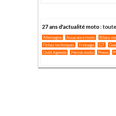
27 ans d'actualité moto :
toute
Allemagne
Assurance moto
Bilans m
Fiches techniques
Freinage
GT
Gui
Outil Agenda
Permis moto
Pneus
P