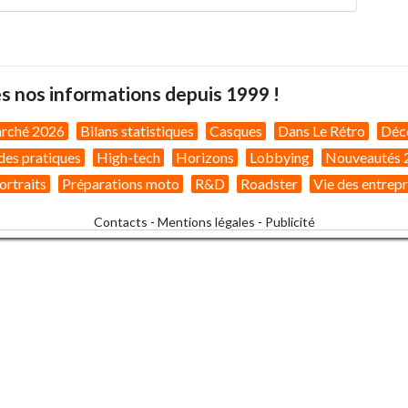
s nos informations depuis 1999 !
arché 2026
Bilans statistiques
Casques
Dans Le Rétro
Déc
des pratiques
High-tech
Horizons
Lobbying
Nouveautés 
ortraits
Préparations moto
R&D
Roadster
Vie des entrepr
Contacts
-
Mentions légales
-
Publicité