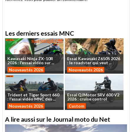
.
Les derniers essais MNC
Kawasaki
Ninja
ZX-10R
Essai
Kawasaki
Z650S
2026
2026
:
l'essai
vidéo
sur
...
:
le
roadster
qui
veut
...
Nouveautés 2026
Nouveautés 2026
Trident
et
Tiger
Sport
660
Essai
QJMotor
SRV
600
V2
:
l'essai
vidéo
MNC
des
...
2026
:
cruise
control
Nouveautés 2026
Custom
A lire aussi sur le Journal moto du Net