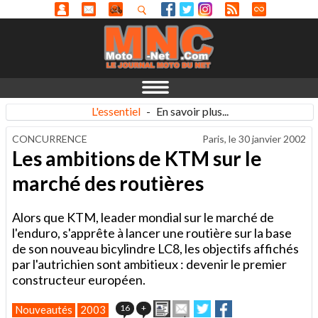
L'essentiel
-
En savoir plus...
CONCURRENCE
Paris, le
30 janvier 2002
Les ambitions de KTM sur le
marché des routières
Alors que KTM, leader mondial sur le marché de
l'enduro, s'apprête à lancer une routière sur la base
de son nouveau bicylindre LC8, les objectifs affichés
par l'autrichien sont ambitieux : devenir le premier
constructeur européen.
Imprimer
Envoyer
Partager
Partager
16
+
Nouveautés
2003