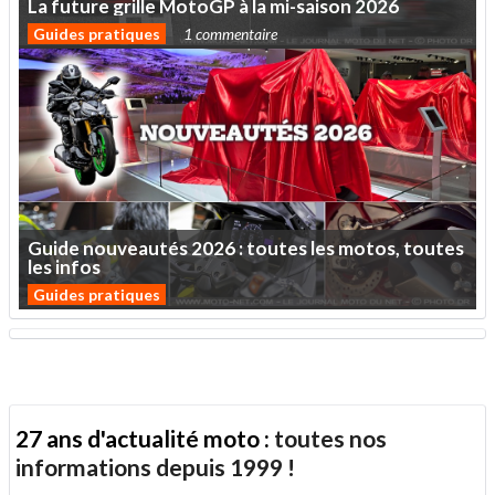
La
future
grille
MotoGP
à
la
mi-saison
2026
Guides pratiques
1 commentaire
Guide
nouveautés
2026
:
toutes
les
motos,
toutes
les
infos
Guides pratiques
27 ans d'actualité moto :
toutes nos
informations depuis 1999 !