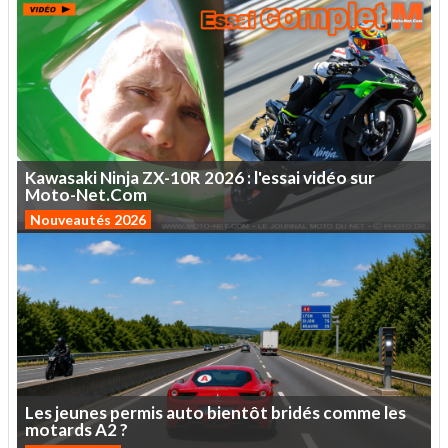
Kawasaki
Ninja
ZX-10R
2026
:
l'essai
vidéo
sur
Moto-Net.Com
Nouveautés 2026
Les
jeunes
permis
auto
bientôt
bridés
comme
les
motards
A2
?