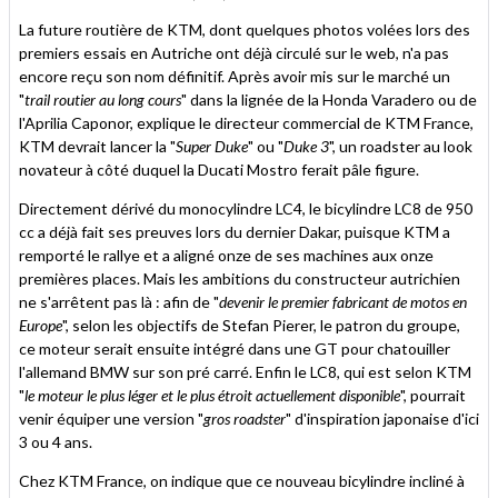
cet
sur
sur
article
Twitter
Facebook
La future routière de KTM, dont quelques photos volées lors des
à
premiers essais en Autriche ont déjà circulé sur le web, n'a pas
un
encore reçu son nom définitif. Après avoir mis sur le marché un
ami
"
trail routier au long cours
" dans la lignée de la Honda Varadero ou de
l'Aprilia Caponor, explique le directeur commercial de KTM France,
KTM devrait lancer la "
Super Duke
" ou "
Duke 3
", un roadster au look
novateur à côté duquel la Ducati Mostro ferait pâle figure.
Directement dérivé du monocylindre LC4, le bicylindre LC8 de 950
cc a déjà fait ses preuves lors du dernier Dakar, puisque KTM a
remporté le rallye et a aligné onze de ses machines aux onze
premières places. Mais les ambitions du constructeur autrichien
ne s'arrêtent pas là : afin de "
devenir le premier fabricant de motos en
Europe
", selon les objectifs de Stefan Pierer, le patron du groupe,
ce moteur serait ensuite intégré dans une GT pour chatouiller
l'allemand BMW sur son pré carré. Enfin le LC8, qui est selon KTM
"
le moteur le plus léger et le plus étroit actuellement disponible
", pourrait
venir équiper une version "
gros roadster
" d'inspiration japonaise d'ici
3 ou 4 ans.
Chez KTM France, on indique que ce nouveau bicylindre incliné à