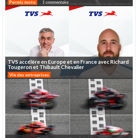
Permis moto
1 commentaire
TVS
accélère
en
Europe
et
en
France
avec
Richard
Tougeron
et
Thibault
Chevalier
Vie des entreprises