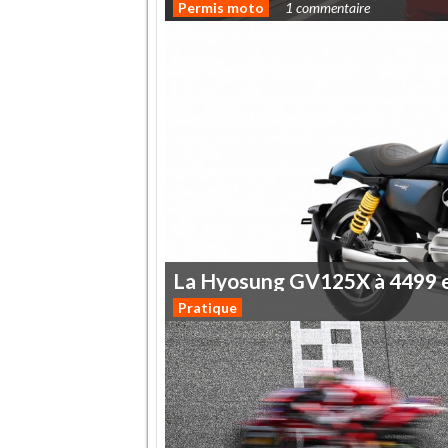
Permis moto
1 commentaire
La
Hyosung
GV125X
à
4499
Pratique