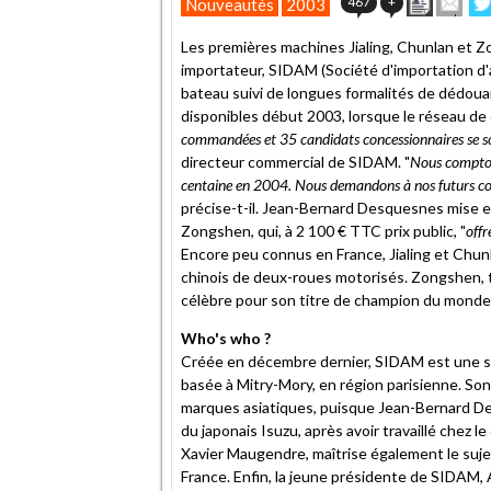
467
+
Nouveautés
2003
cet
sur
article
Tw
Les premières machines Jialing, Chunlan et 
à
importateur, SIDAM (Société d'importation d'a
un
bateau suivi de longues formalités de dédou
ami
disponibles début 2003, lorsque le réseau de 
commandées et 35 candidats concessionnaires se so
directeur commercial de SIDAM. "
Nous comptons
centaine en 2004. Nous demandons à nos futurs conc
précise-t-il. Jean-Bernard Desquesnes mise en
Zongshen, qui, à 2 100 € TTC prix public, "
offr
Encore peu connus en France, Jialing et Chu
chinois de deux-roues motorisés. Zongshen, t
célèbre pour son titre de champion du mond
Who's who ?
Créée en décembre dernier, SIDAM est une soc
basée à Mitry-Mory, en région parisienne. So
marques asiatiques, puisque Jean-Bernard De
du japonais Isuzu, après avoir travaillé chez 
Xavier Maugendre, maîtrise également le sujet
France. Enfin, la jeune présidente de SIDAM, 