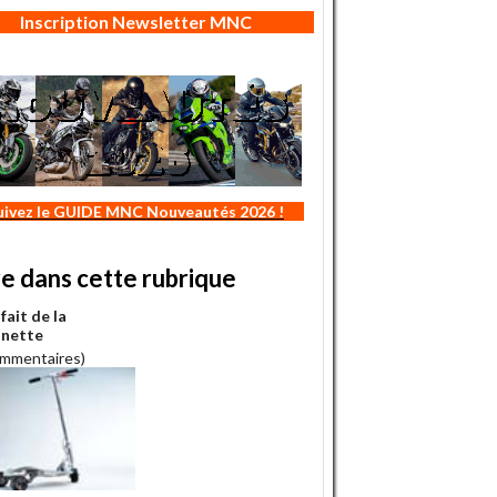
Inscription Newsletter MNC
uivez le GUIDE MNC Nouveautés 2026 !
re dans cette rubrique
ait de la
inette
ommentaires)