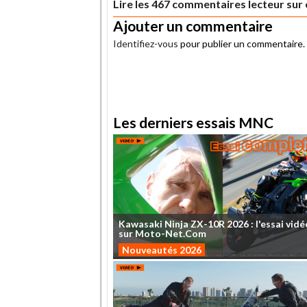
Lire les 467 commentaires lecteur sur c
Ajouter un commentaire
Identifiez-vous
pour publier un commentaire.
.
Les derniers essais MNC
Kawasaki
Ninja
ZX-10R
2026
:
l'essai
vidé
sur
Moto-Net.Com
Nouveautés 2026