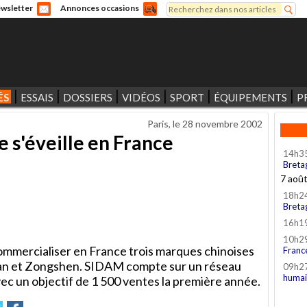
Rechercher
wsletter
Annonces occasions
Formulaire de recherche
ÉS
ESSAIS
DOSSIERS
VIDÉOS
SPORT
ÉQUIPEMENTS
P
Paris, le
28 novembre 2002
 s'éveille en France
14h3
Breta
7 aoû
18h2
Breta
16h1
10h2
ommercialiser en France trois marques chinoises
Franc
nlan et Zongshen. SIDAM compte sur un réseau
09h2
humai
ec un objectif de 1 500 ventes la première année.
r
oyer
Partager
Partager