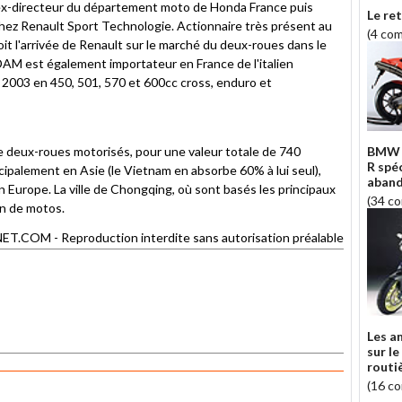
, ex-directeur du département moto de Honda France puis
Le re
ez Renault Sport Technologie. Actionnaire très présent au
(4 co
it l'arrivée de Renault sur le marché du deux-roues dans le
AM est également importateur en France de l'italien
2003 en 450, 501, 570 et 600cc cross, enduro et
 de deux-roues motorisés, pour une valeur totale de 740
BMW l
R spéc
ncipalement en Asie (le Vietnam en absorbe 60% à lui seul),
aband
 Europe. La ville de Chongqing, où sont basés les principaux
(34 c
on de motos.
COM - Reproduction interdite sans autorisation préalable
Les a
sur l
routi
(16 c