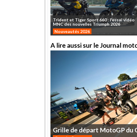
Trident
et
Tiger
Sport
660
:
l'essai
vidéo
MNC
des
nouvelles
Triumph
2026
Nouveautés 2026
A lire aussi sur le Journal mo
Grille
de
départ
MotoGP
du