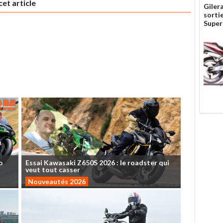
et article
Gilera
sorti
Super
o
Essai
Kawasaki
Z650S
2026
:
le
roadster
qui
veut
tout
casser
Nouveautés 2026