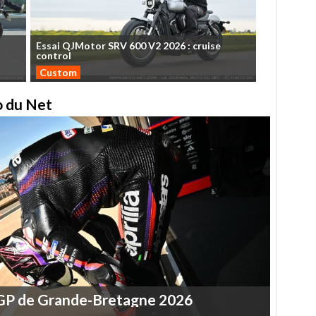
Essai
QJMotor
SRV
600
V2
2026
:
cruise
control
Custom
to du Net
GP
de
Grande-Bretagne
2026