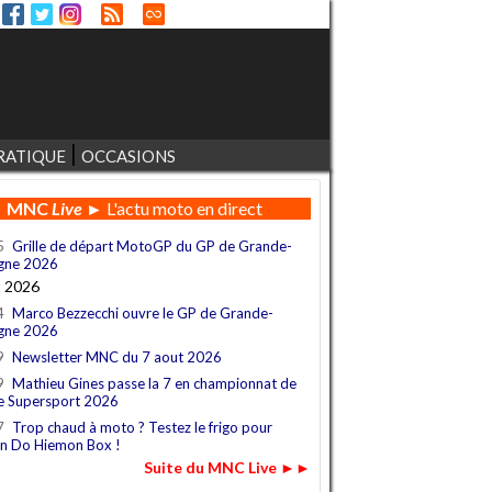
RATIQUE
OCCASIONS
MNC
Live
► L'actu moto en direct
5
Grille de départ MotoGP du GP de Grande-
gne 2026
t 2026
4
Marco Bezzecchi ouvre le GP de Grande-
gne 2026
9
Newsletter MNC du 7 aout 2026
9
Mathieu Gines passe la 7 en championnat de
e Supersport 2026
7
Trop chaud à moto ? Testez le frigo pour
n Do Hiemon Box !
Suite du MNC Live ►►