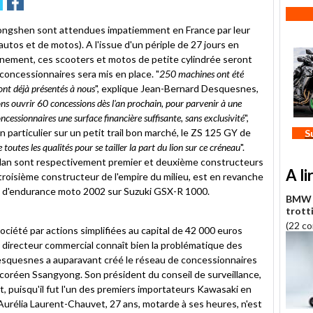
sur
itter
Facebook
Zongshen sont attendues impatiemment en France par leur
utos et de motos). A l'issue d'un périple de 27 jours en
anement, ces scooters et motos de petite cylindrée seront
concessionnaires sera mis en place. "
250 machines ont été
nt déjà présentés à nous
", explique Jean-Bernard Desquesnes,
 ouvrir 60 concessions dès l'an prochain, pour parvenir à une
essionnaires une surface financière suffisante, sans exclusivité
",
 particulier sur un petit trail bon marché, le ZS 125 GY de
S
e toutes les qualités pour se tailler la part du lion sur ce créneau
".
nlan sont respectivement premier et deuxième constructeurs
A li
roisième constructeur de l'empire du milieu, est en revanche
e d'endurance moto 2002 sur Suzuki GSX-R 1000.
BMW f
trott
(22 c
iété par actions simplifiées au capital de 42 000 euros
n directeur commercial connaît bien la problématique des
squesnes a auparavant créé le réseau de concessionnaires
le coréen Ssangyong. Son président du conseil de surveillance,
, puisqu'il fut l'un des premiers importateurs Kawasaki en
Aurélia Laurent-Chauvet, 27 ans, motarde à ses heures, n'est