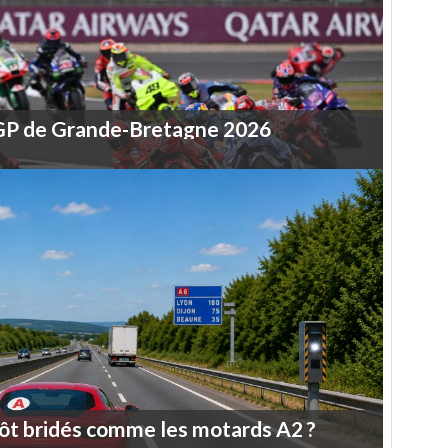
GP
de
Grande-Bretagne
2026
ôt
bridés
comme
les
motards
A2
?