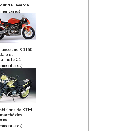
tour de Laverda
mmentaires)
ance une R 1150
iale et
onne le C1
ommentaires)
mbitions de KTM
e marché des
ères
ommentaires)