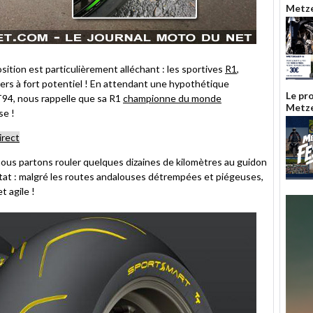
Metzel
ition est particulièrement alléchant : les sportives
R1
,
ers à fort potentiel ! En attendant une hypothétique
Le pr
T94, nous rappelle que sa R1
championne du monde
Metze
se !
irect
nous partons rouler quelques dizaines de kilomètres au guidon
tat : malgré les routes andalouses détrempées et piégeuses,
t agile !