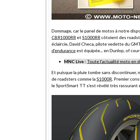
Dommage, car le panel de motos à notre dispos
CBR1000RR
et
S1000RR
côtoient des roadst
éclaircie, David Checa, pilote vedette du GM
d'endurance
est équipée... en Dunlop, of cour
MNC Live
:
Toute l'actualité moto en d
Et puisque la pluie tombe sans discontinuer, 
de roadsters comme la
S1000R
. Premier cons
le SportSmart TT s'est révélé très rassurant e