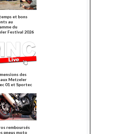
temps et bons
nts au
ramme du
ler Festival 2026
imensions des
aux Metzeler
ec 01 et Sportec
ros remboursés
es pneus moto