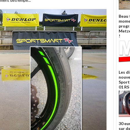
lement détrempé...
Beau 
mome
prog
Metze
!
Les d
nouve
Sport
01 RS
30 eu
sur d