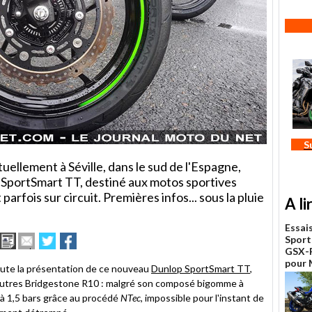
S
uellement à Séville, dans le sud de l'Espagne,
 SportSmart TT, destiné aux motos sportives
parfois sur circuit. Premières infos... sous la pluie
A li
Essai
Imprimer
Envoyer
Partager
Partager
Sport
cet
sur
sur
GSX-R
article
Twitter
Facebook
pour
ute la présentation de ce nouveau
Dunlop SportSmart TT
,
à
utres Bridgestone R10 : malgré son composé bigomme à
un
on à 1,5 bars grâce au procédé
ami
NTec
, impossible pour l'instant de