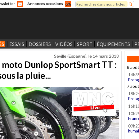
Rechercher
wsletter
Annonces occasions
Formulaire de recherche
ÉS
ESSAIS
DOSSIERS
VIDÉOS
SPORT
ÉQUIPEMENTS
P
Séville (Espagne), le
14 mars 2018
 moto Dunlop SportSmart TT :
8 aoû
us la pluie...
14h3
Breta
7 aoû
18h2
Breta
16h1
10h2
Franc
09h2
humai