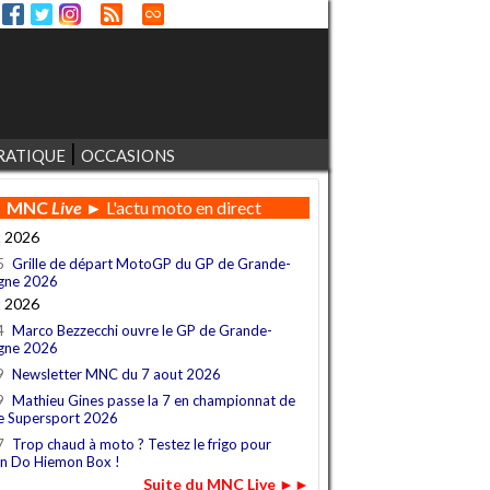
RATIQUE
OCCASIONS
MNC
Live
► L'actu moto en direct
t 2026
5
Grille de départ MotoGP du GP de Grande-
gne 2026
t 2026
4
Marco Bezzecchi ouvre le GP de Grande-
gne 2026
9
Newsletter MNC du 7 aout 2026
9
Mathieu Gines passe la 7 en championnat de
e Supersport 2026
7
Trop chaud à moto ? Testez le frigo pour
n Do Hiemon Box !
Suite du MNC Live ►►