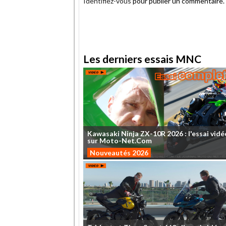
Identifiez-vous
pour publier un commentaire.
.
Les derniers essais MNC
Kawasaki
Ninja
ZX-10R
2026
:
l'essai
vidé
sur
Moto-Net.Com
Nouveautés 2026