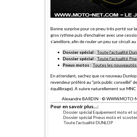
Bonne surprise pour ce pneu très porté sur la 
gros rythme puis d'enchaîner avec une cession
s'améliore, afin de rouler un peu sur circuit a
Dossier spécial
:
Toute l'actualité Du
Dossier spécial
:
Toute l'actualité Pn
Pneus motos
:
Toutes les nouveautés 2
En attendant, sachez que ce nouveau Dunlop 
revendeur préféré au "prix public conseillé" 
équilibrage). A suivre naturellement sur MNC 
Alexandre BARDIN - © WWW.MOTO-NET.C
Pour en savoir plus...:
Dossier spécial Equipement moto et s
Dossier spécial Pneus moto et scoote
Toute l'actualité DUNLOP
.