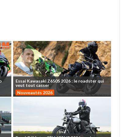
o
Essai
Kawasaki
Z650S
2026
:
le
roadster
qui
veut
tout
casser
Nouveautés 2026