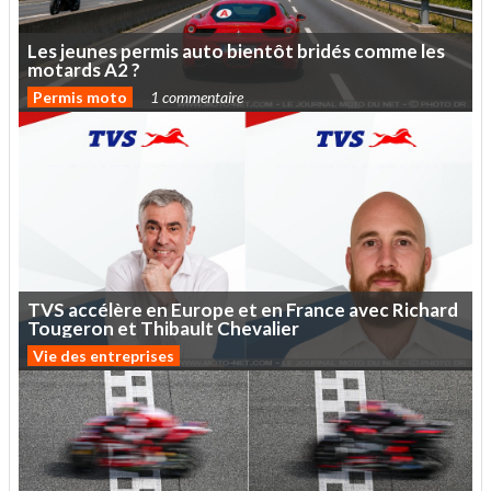
Les
jeunes
permis
auto
bientôt
bridés
comme
les
motards
A2
?
Permis moto
1 commentaire
TVS
accélère
en
Europe
et
en
France
avec
Richard
Tougeron
et
Thibault
Chevalier
Vie des entreprises