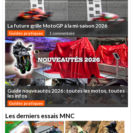
La
future
grille
MotoGP
à
la
mi-saison
2026
Guides pratiques
1 commentaire
Guide
nouveautés
2026
:
toutes
les
motos,
toutes
les
infos
Guides pratiques
Les derniers essais MNC