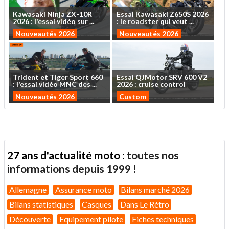
Kawasaki
Ninja
ZX-10R
Essai
Kawasaki
Z650S
2026
2026
:
l'essai
vidéo
sur
...
:
le
roadster
qui
veut
...
Nouveautés 2026
Nouveautés 2026
Trident
et
Tiger
Sport
660
Essai
QJMotor
SRV
600
V2
:
l'essai
vidéo
MNC
des
...
2026
:
cruise
control
Nouveautés 2026
Custom
27 ans d'actualité moto :
toutes nos
informations depuis 1999 !
Allemagne
Assurance moto
Bilans marché 2026
Bilans statistiques
Casques
Dans Le Rétro
Découverte
Equipement pilote
Fiches techniques