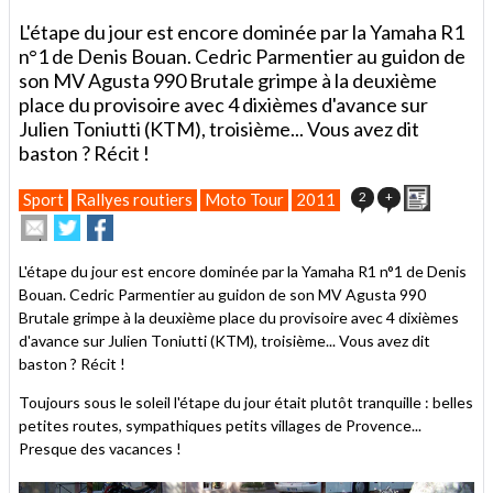
L'étape du jour est encore dominée par la Yamaha R1
n°1 de Denis Bouan. Cedric Parmentier au guidon de
son MV Agusta 990 Brutale grimpe à la deuxième
place du provisoire avec 4 dixièmes d'avance sur
Julien Toniutti (KTM), troisième... Vous avez dit
baston ? Récit !
Imprimer
2
+
Sport
Rallyes routiers
Moto Tour
2011
Envoyer
Partager
Partager
cet
sur
sur
article
Twitter
Facebook
L'étape du jour est encore dominée par la Yamaha R1 n°1 de Denis
à
Bouan. Cedric Parmentier au guidon de son MV Agusta 990
un
Brutale grimpe à la deuxième place du provisoire avec 4 dixièmes
ami
d'avance sur Julien Toniutti (KTM), troisième... Vous avez dit
baston ? Récit !
Toujours sous le soleil l'étape du jour était plutôt tranquille : belles
petites routes, sympathiques petits villages de Provence...
Presque des vacances !