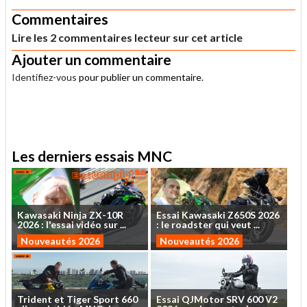
Commentaires
Lire les 2 commentaires lecteur sur cet article
Ajouter un commentaire
Identifiez-vous
pour publier un commentaire.
.
Les derniers essais MNC
Kawasaki
Ninja
ZX-10R
Essai
Kawasaki
Z650S
2026
2026
:
l'essai
vidéo
sur
...
:
le
roadster
qui
veut
...
Nouveautés 2026
Nouveautés 2026
Trident
et
Tiger
Sport
660
Essai
QJMotor
SRV
600
V2