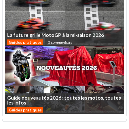
La
future
grille
MotoGP
à
la
mi-saison
2026
Guides pratiques
1 commentaire
Guide
nouveautés
2026
:
toutes
les
motos,
toutes
les
infos
Guides pratiques