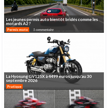
Les
jeunes
permis
auto
bientôt
bridés
comme
les
motards
A2
?
Permis moto
1 commentaire
La
Hyosung
GV125X
à
4499
euros
jusqu'au
30
septembre
2026
Pratique