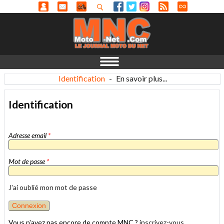
Identification
-
En savoir plus...
Identification
Adresse email
*
Mot de passe
*
J'ai oublié mon mot de passe
Vous n'avez pas encore de compte MNC ?
inscrivez-vous