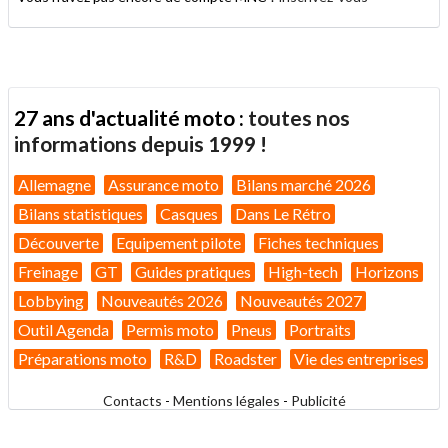
27 ans d'actualité moto :
toutes nos
informations depuis 1999 !
Allemagne
Assurance moto
Bilans marché 2026
Bilans statistiques
Casques
Dans Le Rétro
Découverte
Equipement pilote
Fiches techniques
Freinage
GT
Guides pratiques
High-tech
Horizons
Lobbying
Nouveautés 2026
Nouveautés 2027
Outil Agenda
Permis moto
Pneus
Portraits
Préparations moto
R&D
Roadster
Vie des entreprises
Contacts
-
Mentions légales
-
Publicité