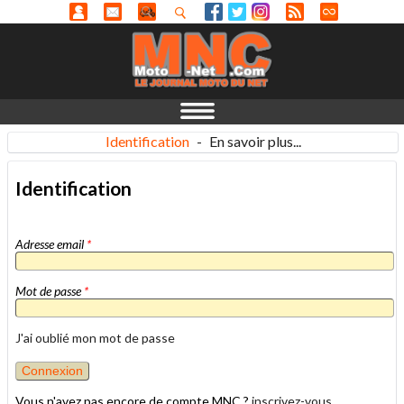
Identification
-
En savoir plus...
Identification
Adresse email
*
Mot de passe
*
J'ai oublié mon mot de passe
Vous n'avez pas encore de compte MNC ?
inscrivez-vous