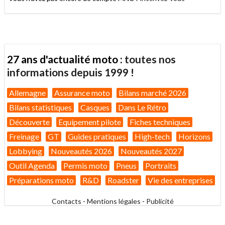
27 ans d'actualité moto :
toutes nos
informations depuis 1999 !
Allemagne
Assurance moto
Bilans marché 2026
Bilans statistiques
Casques
Dans Le Rétro
Découverte
Equipement pilote
Fiches techniques
Freinage
GT
Guides pratiques
High-tech
Horizons
Lobbying
Nouveautés 2026
Nouveautés 2027
Outil Agenda
Permis moto
Pneus
Portraits
Préparations moto
R&D
Roadster
Vie des entreprises
Contacts
-
Mentions légales
-
Publicité