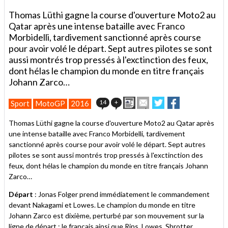
Thomas Lüthi gagne la course d'ouverture Moto2 au
Qatar après une intense bataille avec Franco
Morbidelli, tardivement sanctionné après course
pour avoir volé le départ. Sept autres pilotes se sont
aussi montrés trop pressés à l'exctinction des feux,
dont hélas le champion du monde en titre français
Johann Zarco…
Imprimer
Envoyer
Partager
Partager
14
+
Sport
MotoGP
2016
cet
sur
sur
article
Twitter
Facebook
Thomas Lüthi gagne la course d'ouverture Moto2 au Qatar après
à
une intense bataille avec Franco Morbidelli, tardivement
un
sanctionné après course pour avoir volé le départ. Sept autres
ami
pilotes se sont aussi montrés trop pressés à l'exctinction des
feux, dont hélas le champion du monde en titre français Johann
Zarco…
Départ
: Jonas Folger prend immédiatement le commandement
devant Nakagami et Lowes. Le champion du monde en titre
Johann Zarco est dixième, perturbé par son mouvement sur la
ligne de départ : le français ainsi que Rins, Lowes, Shrotter,