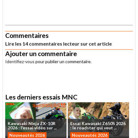
.
Commentaires
Lire les 14 commentaires lecteur sur cet article
Ajouter un commentaire
Identifiez-vous
pour publier un commentaire.
.
Les derniers essais MNC
Kawasaki
Ninja
ZX-10R
Essai
Kawasaki
Z650S
2026
2026
:
l'essai
vidéo
sur
...
:
le
roadster
qui
veut
...
Nouveautés 2026
Nouveautés 2026