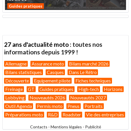
Guides pratiques
27 ans d'actualité moto :
toutes nos
informations depuis 1999 !
Allemagne
Assurance moto
Bilans marché 2026
Bilans statistiques
Casques
Dans Le Rétro
Découverte
Equipement pilote
Fiches techniques
Freinage
GT
Guides pratiques
High-tech
Horizons
Lobbying
Nouveautés 2026
Nouveautés 2027
Outil Agenda
Permis moto
Pneus
Portraits
Préparations moto
R&D
Roadster
Vie des entreprises
Contacts
-
Mentions légales
-
Publicité