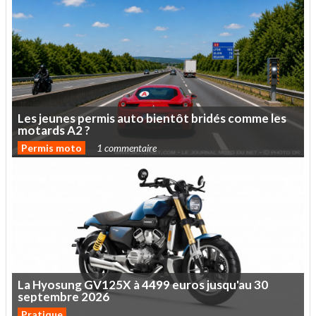
Les
jeunes
permis
auto
bientôt
bridés
comme
les
motards
A2
?
Permis moto
1 commentaire
La
Hyosung
GV125X
à
4499
euros
jusqu'au
30
septembre
2026
Pratique