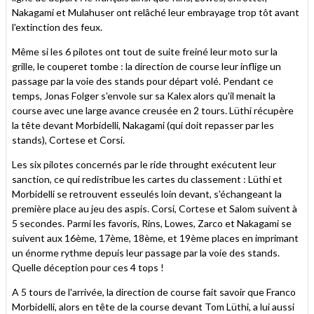
Nakagami et Mulahuser ont relâché leur embrayage trop tôt avant
l'extinction des feux.
Même si les 6 pilotes ont tout de suite freiné leur moto sur la
grille, le couperet tombe : la direction de course leur inflige un
passage par la voie des stands pour départ volé. Pendant ce
temps, Jonas Folger s'envole sur sa Kalex alors qu'il menait la
course avec une large avance creusée en 2 tours. Lüthi récupère
la tête devant Morbidelli, Nakagami (qui doit repasser par les
stands), Cortese et Corsi.
Les six pilotes concernés par le ride throught exécutent leur
sanction, ce qui redistribue les cartes du classement : Lüthi et
Morbidelli se retrouvent esseulés loin devant, s'échangeant la
première place au jeu des aspis. Corsi, Cortese et Salom suivent à
5 secondes. Parmi les favoris, Rins, Lowes, Zarco et Nakagami se
suivent aux 16ème, 17ème, 18ème, et 19ème places en imprimant
un énorme rythme depuis leur passage par la voie des stands.
Quelle déception pour ces 4 tops !
A 5 tours de l'arrivée, la direction de course fait savoir que Franco
Morbidelli, alors en tête de la course devant Tom Lüthi, a lui aussi