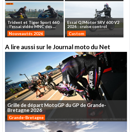
Trident
et
Tiger
Sport
660
Essai
QJMotor
SRV
600
V2
:
l'essai
vidéo
MNC
des
...
2026
:
cruise
control
Nouveautés 2026
Custom
A lire aussi sur le Journal moto du Net
Grille
de
départ
MotoGP
du
GP
de
Grande-
Bretagne
2026
Grande-Bretagne