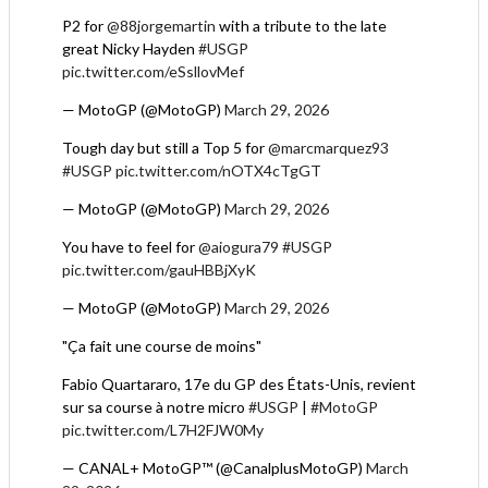
P2 for
@88jorgemartin
with a tribute to the late
great Nicky Hayden
#USGP
pic.twitter.com/eSsllovMef
— MotoGP (@MotoGP)
March 29, 2026
Tough day but still a Top 5 for
@marcmarquez93
#USGP
pic.twitter.com/nOTX4cTgGT
— MotoGP (@MotoGP)
March 29, 2026
You have to feel for
@aiogura79
#USGP
pic.twitter.com/gauHBBjXyK
— MotoGP (@MotoGP)
March 29, 2026
"Ça fait une course de moins"
Fabio Quartararo, 17e du GP des États-Unis, revient
sur sa course à notre micro
#USGP
|
#MotoGP
pic.twitter.com/L7H2FJW0My
— CANAL+ MotoGP™ (@CanalplusMotoGP)
March