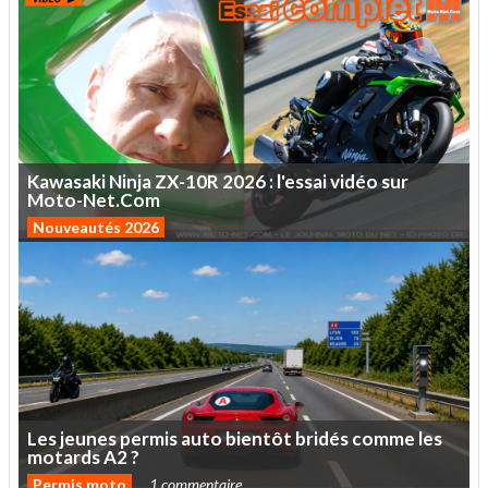
Kawasaki
Ninja
ZX-10R
2026
:
l'essai
vidéo
sur
Moto-Net.Com
Nouveautés 2026
Les
jeunes
permis
auto
bientôt
bridés
comme
les
motards
A2
?
Permis moto
1 commentaire