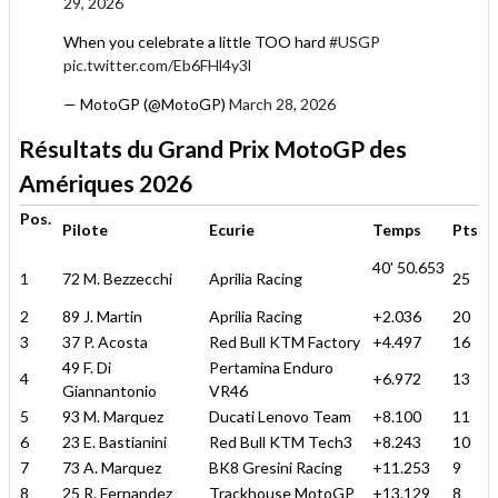
29, 2026
When you celebrate a little TOO hard
#USGP
pic.twitter.com/Eb6FHl4y3l
— MotoGP (@MotoGP)
March 28, 2026
Résultats du Grand Prix MotoGP des
Amériques 2026
Pos.
Pilote
Ecurie
Temps
Pts
40' 50.653
1
72 M. Bezzecchi
Aprilia Racing
25
2
89 J. Martin
Aprilia Racing
+2.036
20
3
37 P. Acosta
Red Bull KTM Factory
+4.497
16
49 F. Di
Pertamina Enduro
4
+6.972
13
Giannantonio
VR46
5
93 M. Marquez
Ducati Lenovo Team
+8.100
11
6
23 E. Bastianini
Red Bull KTM Tech3
+8.243
10
7
73 A. Marquez
BK8 Gresini Racing
+11.253
9
8
25 R. Fernandez
Trackhouse MotoGP
+13.129
8