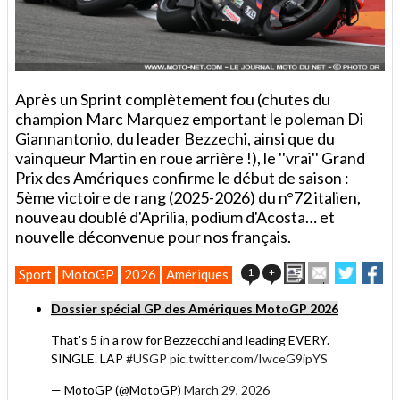
Après un Sprint complètement fou (chutes du
champion Marc Marquez emportant le poleman Di
Giannantonio, du leader Bezzechi, ainsi que du
vainqueur Martin en roue arrière !), le ''vrai'' Grand
Prix des Amériques confirme le début de saison :
5ème victoire de rang (2025-2026) du n°72 italien,
nouveau doublé d'Aprilia, podium d'Acosta… et
nouvelle déconvenue pour nos français.
Imprimer
Envoyer
Partage
Pa
1
+
Sport
MotoGP
2026
Amériques
cet
sur
sur
article
Twitter
Faceb
Dossier spécial GP des Amériques MotoGP 2026
à
un
That's 5 in a row for Bezzecchi and leading EVERY.
ami
SINGLE. LAP
#USGP
pic.twitter.com/IwceG9ipYS
— MotoGP (@MotoGP)
March 29, 2026