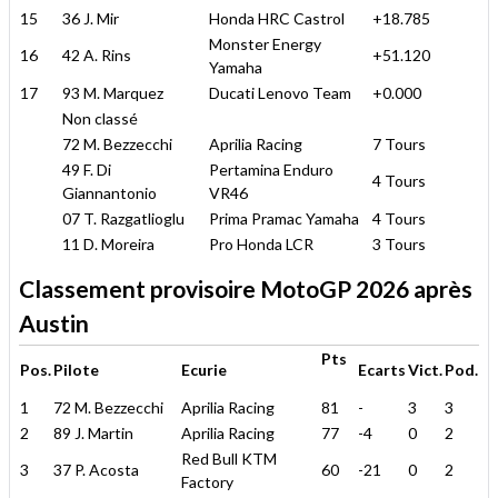
15
36 J. Mir
Honda HRC Castrol
+18.785
Monster Energy
16
42 A. Rins
+51.120
Yamaha
17
93 M. Marquez
Ducati Lenovo Team
+0.000
Non classé
72 M. Bezzecchi
Aprilia Racing
7 Tours
49 F. Di
Pertamina Enduro
4 Tours
Giannantonio
VR46
07 T. Razgatlioglu
Prima Pramac Yamaha
4 Tours
11 D. Moreira
Pro Honda LCR
3 Tours
Classement provisoire MotoGP 2026 après
Austin
Pts
Pos.
Pilote
Ecurie
Ecarts
Vict.
Pod.
1
72 M. Bezzecchi
Aprilia Racing
81
-
3
3
2
89 J. Martin
Aprilia Racing
77
-4
0
2
Red Bull KTM
3
37 P. Acosta
60
-21
0
2
Factory