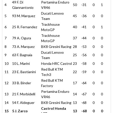
49 F. Di
Pertamina Enduro
4
50
-31
0
1
Giannantonio
VR46
Ducati Lenovo
5
93 M. Marquez
45
-36
0
0
Team
Trackhouse
6
25 R. Fernandez
40
-41
0
1
MotoGP
Trackhouse
7
79 A. Ogura
37
-44
0
0
MotoGP
8
73 A. Marquez
BK8 Gresini Racing
28
-53
0
0
Ducati Lenovo
9
63 F. Bagnaia
25
-56
0
0
Team
10
10 L. Marini
Honda HRC Castrol
23
-58
0
0
Red Bull KTM
11
23 E. Bastianini
22
-59
0
0
Tech3
Red Bull KTM
12
33 B. Binder
17
-64
0
0
Factory
Pertamina Enduro
13
21 F. Morbidelli
14
-67
0
0
VR46
14
54 F. Aldeguer
BK8 Gresini Racing
13
-68
0
0
Castrol Honda
15
5 J. Zarco
13
-68
0
0