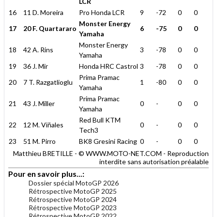
LCR
16
11 D. Moreira
Pro Honda LCR
9
-72
0
0
Monster Energy
17
20 F. Quartararo
6
-75
0
0
Yamaha
Monster Energy
18
42 A. Rins
3
-78
0
0
Yamaha
19
36 J. Mir
Honda HRC Castrol
3
-78
0
0
Prima Pramac
20
7 T. Razgatlioglu
1
-80
0
0
Yamaha
Prima Pramac
21
43 J. Miller
0
-
0
0
Yamaha
Red Bull KTM
22
12 M. Viñales
0
-
0
0
Tech3
23
51 M. Pirro
BK8 Gresini Racing
0
-
0
0
Matthieu BRETILLE - © WWW.MOTO-NET.COM - Reproduction
interdite sans autorisation préalable
Pour en savoir plus...:
Dossier spécial MotoGP 2026
Rétrospective MotoGP 2025
Rétrospective MotoGP 2024
Rétrospective MotoGP 2023
Rétrospective MotoGP 2022