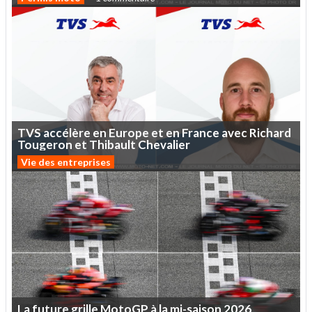
TVS
accélère
en
Europe
et
en
France
avec
Richard
Tougeron
et
Thibault
Chevalier
Vie des entreprises
La
future
grille
MotoGP
à
la
mi-saison
2026