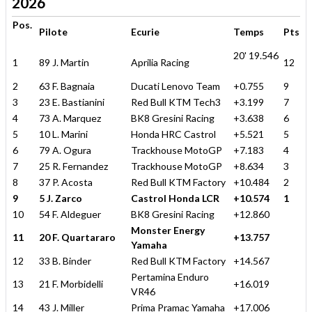
2026
Pos.
Pilote
Ecurie
Temps
Pts
20' 19.546
1
89 J. Martin
Aprilia Racing
12
2
63 F. Bagnaia
Ducati Lenovo Team
+0.755
9
3
23 E. Bastianini
Red Bull KTM Tech3
+3.199
7
4
73 A. Marquez
BK8 Gresini Racing
+3.638
6
5
10 L. Marini
Honda HRC Castrol
+5.521
5
6
79 A. Ogura
Trackhouse MotoGP
+7.183
4
7
25 R. Fernandez
Trackhouse MotoGP
+8.634
3
8
37 P. Acosta
Red Bull KTM Factory
+10.484
2
9
5 J. Zarco
Castrol Honda LCR
+10.574
1
10
54 F. Aldeguer
BK8 Gresini Racing
+12.860
Monster Energy
11
20 F. Quartararo
+13.757
Yamaha
12
33 B. Binder
Red Bull KTM Factory
+14.567
Pertamina Enduro
13
21 F. Morbidelli
+16.019
VR46
14
43 J. Miller
Prima Pramac Yamaha
+17.006