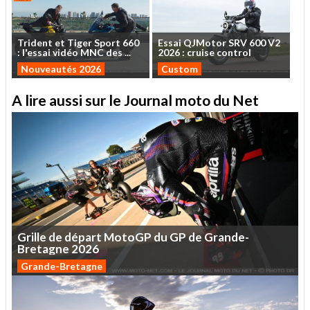
Trident
et
Tiger
Sport
660
Essai
QJMotor
SRV
600
V2
:
l'essai
vidéo
MNC
des
...
2026
:
cruise
control
Nouveautés 2026
Custom
A lire aussi sur le Journal moto du Net
Grille
de
départ
MotoGP
du
GP
de
Grande-
Bretagne
2026
Grande-Bretagne