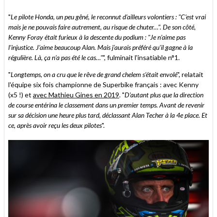
"
Le pilote Honda, un peu gêné, le reconnut d’ailleurs volontiers : "C’est vrai
mais je ne pouvais faire autrement, au risque de chuter…". De son côté,
Kenny Foray était furieux à la descente du podium : "Je n’aime pas
l’injustice. J’aime beaucoup Alan. Mais j’aurais préféré qu’il gagne à la
régulière. Là, ça n’a pas été le cas…"
", fulminait l'insatiable n°1.
"
Longtemps, on a cru que le rêve de grand chelem s’était envolé
", relatait
l'équipe six fois championne de Superbike français : avec Kenny
(x5 !) et
avec Mathieu Gines en 2019
. "
D’autant plus que la direction
de course entérina le classement dans un premier temps. Avant de revenir
sur sa décision une heure plus tard, déclassant Alan Techer à la 4e place. Et
ce, après avoir reçu les deux pilotes
".