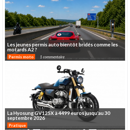
Les
jeunes
permis
auto
bientôt
bridés
comme
les
motards
A2
?
Permis moto
1 commentaire
La
Hyosung
GV125X
à
4499
euros
jusqu'au
30
septembre
2026
Pratique