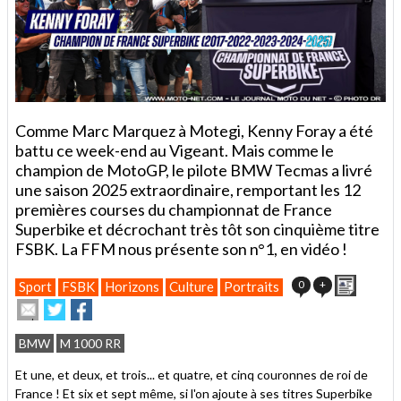
Comme Marc Marquez à Motegi, Kenny Foray a été
battu ce week-end au Vigeant. Mais comme le
champion de MotoGP, le pilote BMW Tecmas a livré
une saison 2025 extraordinaire, remportant les 12
premières courses du championnat de France
Superbike et décrochant très tôt son cinquième titre
FSBK. La FFM nous présente son n°1, en vidéo !
Imprime
0
+
Sport
FSBK
Horizons
Culture
Portraits
Envoyer
Partager
Partager
cet
sur
sur
article
Twitter
Facebook
BMW
M 1000 RR
à
un
Et une, et deux, et trois... et quatre, et cinq couronnes de roi de
ami
France ! Et six et sept même, si l'on ajoute à ses titres Superbike