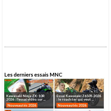
.
.
Les derniers essais MNC
Kawasaki
Ninja
ZX-10R
Essai
Kawasaki
Z650S
2026
2026
:
l'essai
vidéo
sur
...
:
le
roadster
qui
veut
...
Nouveautés 2026
Nouveautés 2026