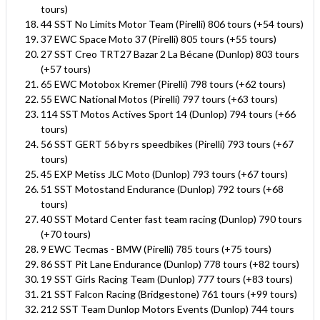
tours)
44 SST No Limits Motor Team (Pirelli) 806 tours (+54 tours)
37 EWC Space Moto 37 (Pirelli) 805 tours (+55 tours)
27 SST Creo TRT27 Bazar 2 La Bécane (Dunlop) 803 tours
(+57 tours)
65 EWC Motobox Kremer (Pirelli) 798 tours (+62 tours)
55 EWC National Motos (Pirelli) 797 tours (+63 tours)
114 SST Motos Actives Sport 14 (Dunlop) 794 tours (+66
tours)
56 SST GERT 56 by rs speedbikes (Pirelli) 793 tours (+67
tours)
45 EXP Metiss JLC Moto (Dunlop) 793 tours (+67 tours)
51 SST Motostand Endurance (Dunlop) 792 tours (+68
tours)
40 SST Motard Center fast team racing (Dunlop) 790 tours
(+70 tours)
9 EWC Tecmas - BMW (Pirelli) 785 tours (+75 tours)
86 SST Pit Lane Endurance (Dunlop) 778 tours (+82 tours)
19 SST Girls Racing Team (Dunlop) 777 tours (+83 tours)
21 SST Falcon Racing (Bridgestone) 761 tours (+99 tours)
212 SST Team Dunlop Motors Events (Dunlop) 744 tours