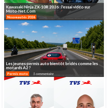
Kawasaki
Ninja
ZX-10R
2026
:
l'essai
vidéo
sur
Moto-Net.Com
Nouveautés 2026
Les
jeunes
permis
auto
bientôt
bridés
comme
les
motards
A2
?
Permis moto
1 commentaire