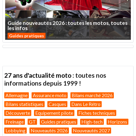
Guide
nouveautés
2026
:
toutes
les
motos,
toutes
les
infos
Guides pratiques
27 ans d'actualité moto :
toutes nos
informations depuis 1999 !
Allemagne
Assurance moto
Bilans marché 2026
Bilans statistiques
Casques
Dans Le Rétro
Découverte
Equipement pilote
Fiches techniques
Freinage
GT
Guides pratiques
High-tech
Horizons
Lobbying
Nouveautés 2026
Nouveautés 2027