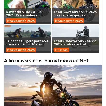
Kawasaki
Ninja
ZX-10R
Essai
Kawasaki
Z650S
2026
2026
:
l'essai
vidéo
sur
...
:
le
roadster
qui
veut
...
Nouveautés 2026
Nouveautés 2026
Trident
et
Tiger
Sport
660
Essai
QJMotor
SRV
600
V2
:
l'essai
vidéo
MNC
des
...
2026
:
cruise
control
Nouveautés 2026
Custom
A lire aussi sur le Journal moto du Net