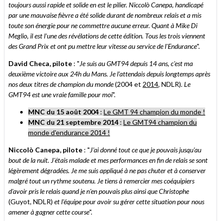
toujours aussi rapide et solide en est le pilier. Niccolò Canepa, handicapé
par une mauvaise fièvre a été solide durant de nombreux relais et a mis
toute son énergie pour ne commettre aucune erreur. Quant à Mike Di
Meglio, il est l'une des révélations de cette édition. Tous les trois viennent
des Grand Prix et ont pu mettre leur vitesse au service de l'Endurance
".
David Checa, pilote
: "
Je suis au GMT94 depuis 14 ans, c'est ma
deuxième victoire aux 24h du Mans. Je l'attendais depuis longtemps après
nos deux titres de champion du monde
(2004 et
2014
, NDLR)
. Le
GMT94 est une vraie famille pour moi
".
MNC du 15 août 2004
:
Le GMT 94 champion du monde !
MNC du 21 septembre 2014
:
Le GMT94 champion du
monde d'endurance 2014 !
Niccolò Canepa, pilote
: "
J'ai donné tout ce que je pouvais jusqu'au
bout de la nuit. J'étais malade et mes performances en fin de relais se sont
légèrement dégradées. Je me suis appliqué à ne pas chuter et à conserver
malgré tout un rythme soutenu. Je tiens à remercier mes coéquipiers
d'avoir pris le relais quand je n'en pouvais plus ainsi que Christophe
(Guyot, NDLR)
et l'équipe pour avoir su gérer cette situation pour nous
amener à gagner cette course
".