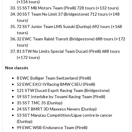
(+116 tours)
15 SST MB Motors Team (Pirelli) 728 tours (+132 tours)
30 SST Team No Limit 37 (Bridgestone) 712 tours (+148
tours)
72 SST Junior Team LMS Suzuki (Dunlop) 692 tours (+168
tours)
32 EWC Team Rabid Transit (Bridgestone) 688 tours (+172
tours)
81 STW No Limits Special Team Ducati (Pirelli) 688 tours
(+172 tours)
Non classés
8 EWC Bolliger Team Switzerland (Pirelli)
52 EWC EKO IVRacing BMW CSEU (Pirelli)
121 STW Ducati Esprit Racing Team (Bridgestone)
59 SST Interbike by Tovami Racing Team (Pirelli)
35 SST TMC 35 (Dunlop)
24 SST BMRT 3D Maxxess Nevers (Dunlop)
53 SST Mana'au Compétition/Ligue contre le cancer
(Dunlop)
99 EWC WSB-Endurance Team (Pirelli)