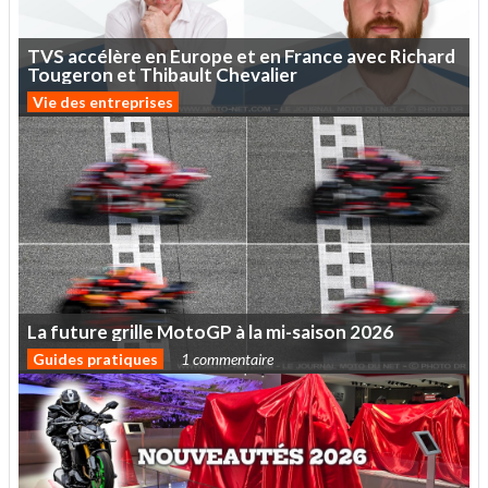
TVS
accélère
en
Europe
et
en
France
avec
Richard
Tougeron
et
Thibault
Chevalier
Vie des entreprises
La
future
grille
MotoGP
à
la
mi-saison
2026
Guides pratiques
1 commentaire