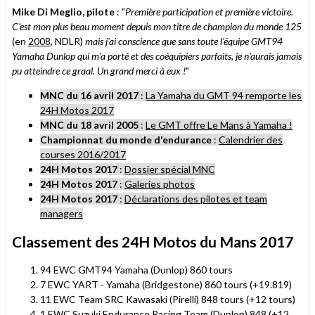
Mike Di Meglio, pilote
: "
Première participation et première victoire.
C'est mon plus beau moment depuis mon titre de champion du monde 125
(en
2008
, NDLR)
mais j'ai conscience que sans toute l'équipe GMT94
Yamaha Dunlop qui m'a porté et des coéquipiers parfaits, je n'aurais jamais
pu atteindre ce graal. Un grand merci à eux !
"
MNC du 16 avril 2017
:
La Yamaha du GMT 94 remporte les
24H Motos 2017
MNC du 18 avril 2005
:
Le GMT offre Le Mans à Yamaha !
Championnat du monde d'endurance
:
Calendrier des
courses
2016/2017
24H Motos 2017
:
Dossier spécial MNC
24H Motos 2017
:
Galeries photos
24H Motos 2017
:
Déclarations des pilotes et team
managers
Classement des 24H Motos du Mans 2017
94 EWC GMT94 Yamaha (Dunlop) 860 tours
7 EWC YART - Yamaha (Bridgestone) 860 tours (+19.819)
11 EWC Team SRC Kawasaki (Pirelli) 848 tours (+12 tours)
1 EWC Suzuki Endurance Racing Team (Dunlop) 848 (+12