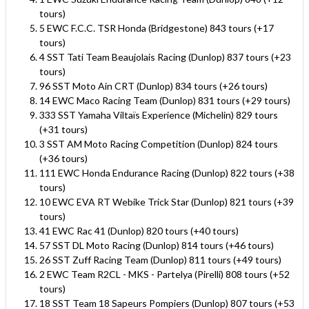
tours)
5 EWC F.C.C. TSR Honda (Bridgestone) 843 tours (+17
tours)
4 SST Tati Team Beaujolais Racing (Dunlop) 837 tours (+23
tours)
96 SST Moto Ain CRT (Dunlop) 834 tours (+26 tours)
14 EWC Maco Racing Team (Dunlop) 831 tours (+29 tours)
333 SST Yamaha Viltaïs Experience (Michelin) 829 tours
(+31 tours)
3 SST AM Moto Racing Competition (Dunlop) 824 tours
(+36 tours)
111 EWC Honda Endurance Racing (Dunlop) 822 tours (+38
tours)
10 EWC EVA RT Webike Trick Star (Dunlop) 821 tours (+39
tours)
41 EWC Rac 41 (Dunlop) 820 tours (+40 tours)
57 SST DL Moto Racing (Dunlop) 814 tours (+46 tours)
26 SST Zuff Racing Team (Dunlop) 811 tours (+49 tours)
2 EWC Team R2CL - MKS - Partelya (Pirelli) 808 tours (+52
tours)
18 SST Team 18 Sapeurs Pompiers (Dunlop) 807 tours (+53