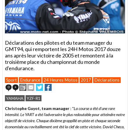
Déclarations des pilotes et du team manager du
GMT94, qui remportent les 24H Motos 2017 douze
ans après leur victoire de 2005 et remontent à la
troisième place du championnat du monde
d'endurance.
Sport
Endurance
24 Heures Motos
2017
Déclarations
Imprimer
Envoyer
Partager
Partager
0
+
cet
sur
sur
article
Twitter
Facebook
YAMAHA
YZF-R1
à
un
Christophe Guyot, team manager
: "
La course a été d'une rare
ami
intensité. Le YART a été l'adversaire le plus redoutable pour atteindre notre
objectif de victoire. Chaque dixième grappillé en piste et chaque seconde
économisée au ravitaillement ont été la clef de cette victoire. David Checa,