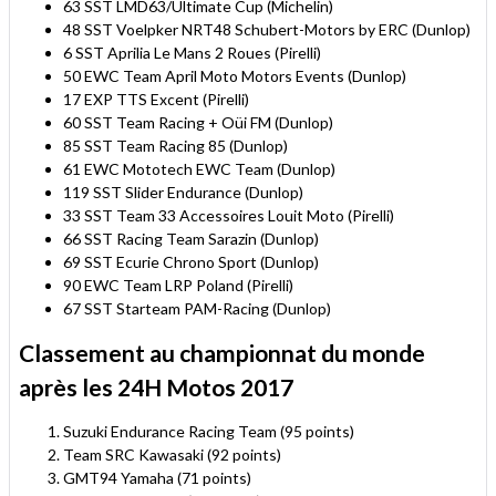
63 SST LMD63/Ultimate Cup (Michelin)
48 SST Voelpker NRT48 Schubert-Motors by ERC (Dunlop)
6 SST Aprilia Le Mans 2 Roues (Pirelli)
50 EWC Team April Moto Motors Events (Dunlop)
17 EXP TTS Excent (Pirelli)
60 SST Team Racing + Oüi FM (Dunlop)
85 SST Team Racing 85 (Dunlop)
61 EWC Mototech EWC Team (Dunlop)
119 SST Slider Endurance (Dunlop)
33 SST Team 33 Accessoires Louit Moto (Pirelli)
66 SST Racing Team Sarazin (Dunlop)
69 SST Ecurie Chrono Sport (Dunlop)
90 EWC Team LRP Poland (Pirelli)
67 SST Starteam PAM-Racing (Dunlop)
Classement au championnat du monde
après les 24H Motos 2017
Suzuki Endurance Racing Team (95 points)
Team SRC Kawasaki (92 points)
GMT94 Yamaha (71 points)