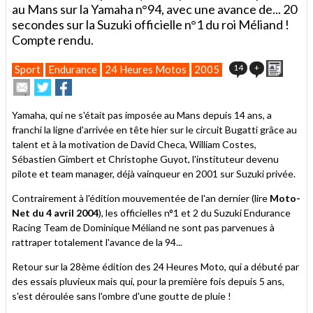
au Mans sur la Yamaha n°94, avec une avance de... 20
secondes sur la Suzuki officielle n°1 du roi Méliand !
Compte rendu.
Imprim
14
+
Sport
Endurance
24 Heures Motos
2005
Envoyer
Partager
Partager
cet
sur
sur
article
Twitter
Facebook
Yamaha, qui ne s'était pas imposée au Mans depuis 14 ans, a
à
franchi la ligne d'arrivée en tête hier sur le circuit Bugatti grâce au
un
talent et à la motivation de David Checa, William Costes,
ami
Sébastien Gimbert et Christophe Guyot, l'instituteur devenu
pilote et team manager, déjà vainqueur en 2001 sur Suzuki privée.
Contrairement à l'édition mouvementée de l'an dernier (lire
Moto-
Net du 4 avril 2004
), les officielles n°1 et 2 du Suzuki Endurance
Racing Team de Dominique Méliand ne sont pas parvenues à
rattraper totalement l'avance de la 94...
Retour sur la 28ème édition des 24 Heures Moto, qui a débuté par
des essais pluvieux mais qui, pour la première fois depuis 5 ans,
s'est déroulée sans l'ombre d'une goutte de pluie !