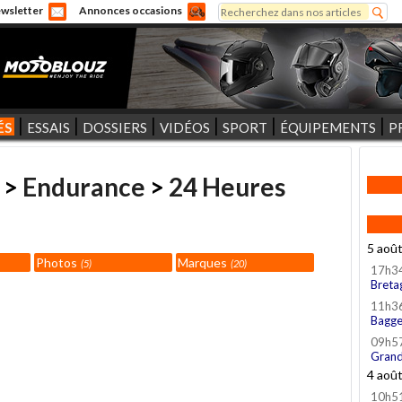
Rechercher
wsletter
Annonces occasions
Formulaire de recherche
ÉS
ESSAIS
DOSSIERS
VIDÉOS
SPORT
ÉQUIPEMENTS
P
>
Endurance
>
24 Heures
5 aoû
Photos
Marques
5
20
17h3
Breta
11h3
Bagge
09h5
Grand
4 aoû
10h5