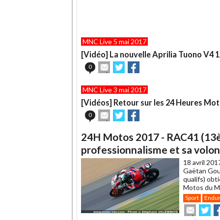
MNC Live 5 mai 2017
[Vidéo] La nouvelle Aprilia Tuono V4 
Envoyer
Partager
Partager
0
cet
sur
sur
article
Twitter
Facebook
MNC Live 3 mai 2017
à
un
[Vidéos] Retour sur les 24 Heures Mo
ami
Envoyer
Partager
Partager
0
cet
sur
sur
article
Twitter
Facebook
24H Motos 2017 - RAC41 (13èm
à
un
professionnalisme et sa volon
ami
18 avril 201
Gaëtan Goug
qualifs) ob
Motos du Ma
Sport
Endu
Envoye
Pa
cet
sur
su