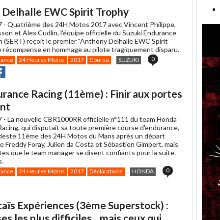
r
acebook
 Delhalle EWC Spirit Trophy
7 -
Quatrième des 24H Motos 2017 avec Vincent Philippe,
on et Alex Cudlin, l'équipe officielle du Suzuki Endurance
 (SERT) reçoit le premier "Anthony Delhalle EWC Spirit
e récompense en hommage au pilote tragiquement disparu.
0
rance
24 Heures Motos
2017
Course
SUZUKI
r
rtager
Partager
r
r
acebook
ance Racing (11ème) : Finir aux portes
ant
7 -
La nouvelle CBR1000RR officielle n°111 du team Honda
acing, qui disputait sa toute première course d'endurance,
deste 11ème des 24H Motos du Mans après un départ
e Freddy Foray, Julien da Costa et Sébastien Gimbert, mais
otes que le team manager se disent confiants pour la suite.
s.
0
rance
24 Heures Motos
2017
Déclarations
HONDA
aïs Expériences (3ème Superstock) :
s les plus difficiles... mais ceux qui