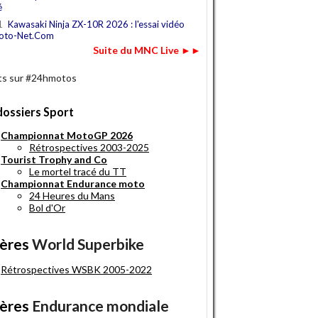
é
1
Kawasaki Ninja ZX-10R 2026 : l'essai vidéo
oto-Net.Com
Suite du MNC Live ►►
s sur #24hmotos
dossiers Sport
Championnat MotoGP 2026
Rétrospectives 2003-2025
Tourist Trophy and Co
Le mortel tracé du TT
Championnat Endurance moto
24 Heures du Mans
Bol d'Or
ères
World Superbike
Rétrospectives WSBK 2005-2022
ères
Endurance mondiale