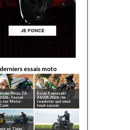
derniers essais moto
asaki
Ninja
ZX-
Essai
Kawasaki
2026
:
l'essai
Z650S
2026
:
le
o
sur
Moto-
roadster
qui
veut
.Com
tout
casser
ent
et
Tiger