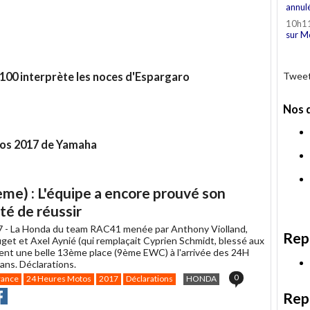
annul
10h1
sur M
1100 interprète les noces d'Espargaro
Tweet
Nos 
tos 2017 de Yamaha
e) : L'équipe a encore prouvé son
té de réussir
7 -
La Honda du team RAC41 menée par Anthony Violland,
Rep
et et Axel Aynié (qui remplaçait Cyprien Schmidt, blessé aux
tient une belle 13ème place (9ème EWC) à l'arrivée des 24H
ns. Déclarations.
0
rance
24 Heures Motos
2017
Déclarations
HONDA
r
rtager
Partager
Rep
r