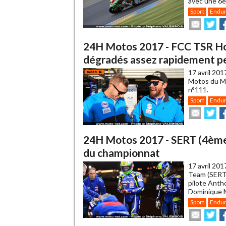
avec une 6è
Sport
Endu
Envoye
Pa
cet
sur
su
article
Twitte
F
24H Motos 2017 - FCC TSR Ho
à
un
dégradés assez rapidement pe
ami
17 avril 201
Motos du Man
n°111.
Sport
Endu
Envoye
Pa
cet
sur
su
article
Twitte
F
à
24H Motos 2017 - SERT (4ème) 
un
du championnat
ami
17 avril 201
Team (SERT)
pilote Anth
Dominique M
Sport
Endu
Envoye
Pa
cet
sur
su