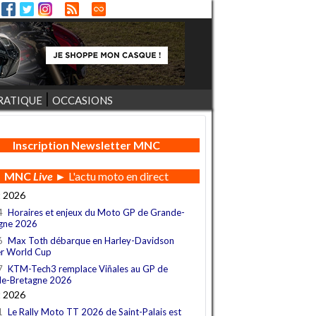
RATIQUE
OCCASIONS
Inscription Newsletter MNC
MNC
Live
► L'actu moto en direct
t 2026
4
Horaires et enjeux du Moto GP de Grande-
gne 2026
6
Max Toth débarque en Harley-Davidson
r World Cup
7
KTM-Tech3 remplace Viñales au GP de
e-Bretagne 2026
t 2026
1
Le Rally Moto TT 2026 de Saint-Palais est