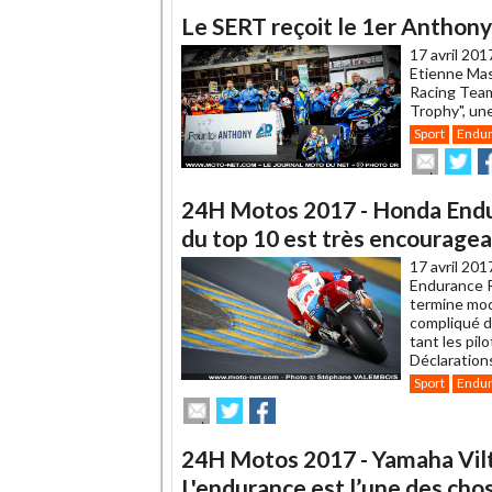
article
Twitte
F
Le SERT reçoit le 1er Anthony
à
un
17 avril 201
ami
Etienne Mass
Racing Team
Trophy", un
Sport
Endu
Envoye
Pa
cet
sur
su
article
Twitte
F
24H Motos 2017 - Honda Endur
à
un
du top 10 est très encourage
ami
17 avril 201
Endurance R
termine mo
compliqué d
tant les pil
Déclaration
Sport
Endu
Envoyer
Partager
Partager
cet
sur
sur
article
Twitter
Facebook
24H Motos 2017 - Yamaha Vilt
à
un
L'endurance est l’une des chose