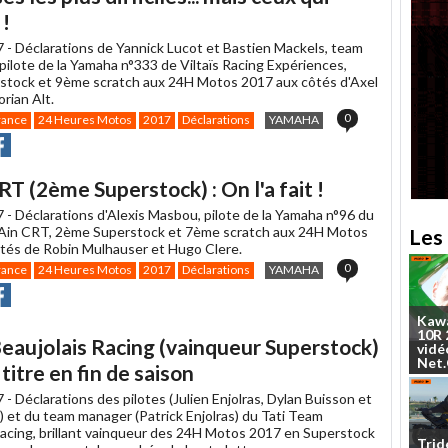
 !
7 -
Déclarations de Yannick Lucot et Bastien Mackels, team
pilote de la Yamaha n°333 de Viltaïs Racing Expériences,
tock et 9ème scratch aux 24H Motos 2017 aux côtés d'Axel
orian Alt.
0
rance
24 Heures Motos
2017
Déclarations
YAMAHA
r
rtager
Partager
r
r
acebook
 (2ème Superstock) : On l'a fait !
7 -
Déclarations d'Alexis Masbou, pilote de la Yamaha n°96 du
Ain CRT, 2ème Superstock et 7ème scratch aux 24H Motos
Les 
tés de Robin Mulhauser et Hugo Clere.
0
rance
24 Heures Motos
2017
Déclarations
YAMAHA
r
rtager
Partager
r
Kaw
r
acebook
10R
eaujolais Racing (vainqueur Superstock)
vidé
Net
 titre en fin de saison
7 -
Déclarations des pilotes (Julien Enjolras, Dylan Buisson et
) et du team manager (Patrick Enjolras) du Tati Team
Racing, brillant vainqueur des 24H Motos 2017 en Superstock
Trid