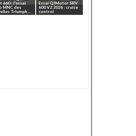
t
660
:
l'essai
Essai
QJMotor
SRV
o
MNC
des
600
V2
2026
:
cruise
elles
Triumph
...
control