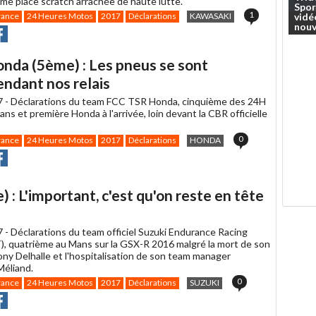
me place scratch arrachée de haute lutte.
Spor
1
vidé
rance
24 Heures Motos
2017
Déclarations
KAWASAKI
nouv
r
rtager
Partager
r
r
acebook
nda (5ème) : Les pneus se sont
ndant nos relais
7 -
Déclarations du team FCC TSR Honda, cinquième des 24H
s et première Honda à l'arrivée, loin devant la CBR officielle
0
rance
24 Heures Motos
2017
Déclarations
HONDA
r
rtager
Partager
r
r
acebook
: L'important, c'est qu'on reste en tête
7 -
Déclarations du team officiel Suzuki Endurance Racing
, quatrième au Mans sur la GSX-R 2016 malgré la mort de son
ony Delhalle et l'hospitalisation de son team manager
éliand.
0
rance
24 Heures Motos
2017
Déclarations
SUZUKI
r
rtager
Partager
r