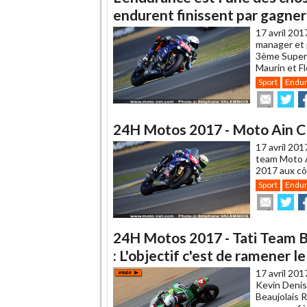
ami
endurent finissent par gagner
17 avril 201
manager et 
3ème Supers
Maurin et Fl
Sport
Endu
Envoye
Pa
cet
sur
su
article
Twitte
F
24H Motos 2017 - Moto Ain CRT
à
un
17 avril 201
ami
team Moto 
2017 aux cô
Sport
Endu
Envoye
Pa
cet
sur
su
article
Twitte
F
à
24H Motos 2017 - Tati Team B
un
: L'objectif c'est de ramener le
ami
17 avril 201
Kevin Denis
Beaujolais 