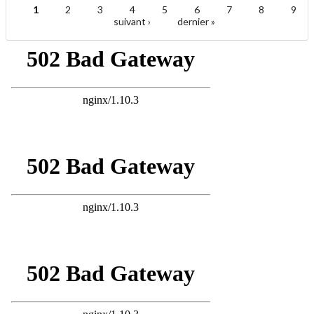
1
2
3
4
5
6
7
8
9
Pages
suivant ›
dernier »