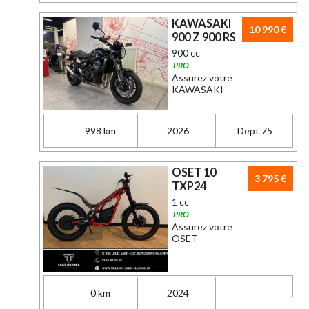
KAWASAKI
10 990 €
900 Z 900 RS
900 cc
PRO
Assurez votre
KAWASAKI
998 km
2026
Dept 75
OSET 10
3 795 €
TXP24
1 cc
PRO
Assurez votre
OSET
0 km
2024