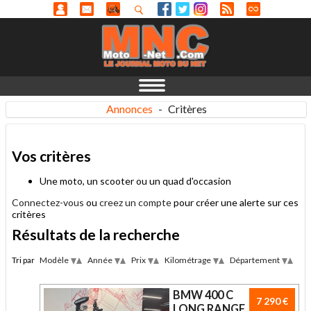
Annonces
-
Critères
Vos critères
Une moto, un scooter ou un quad d'occasion
Connectez-vous
ou
creez un compte
pour créer une alerte sur ces
critères
Résultats de la recherche
Tri par
Modèle
Année
Prix
Kilométrage
Département
Desc
Desc
Desc
Desc
Des
Asc
Asc
Asc
Asc
Asc
BMW 400 C
7 290 €
LONG RANGE