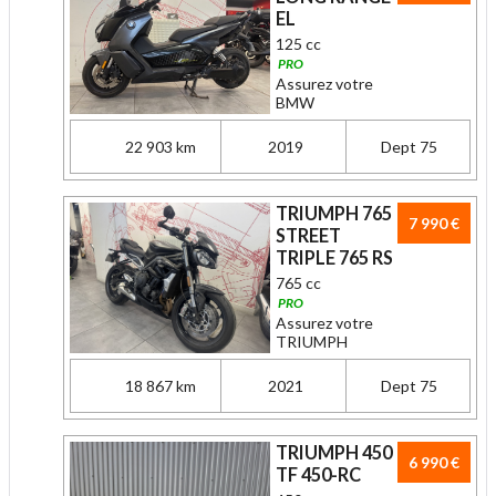
EL
125 cc
PRO
Assurez votre
BMW
22 903 km
2019
Dept 75
TRIUMPH 765
7 990 €
STREET
TRIPLE 765 RS
765 cc
PRO
Assurez votre
TRIUMPH
18 867 km
2021
Dept 75
TRIUMPH 450
6 990 €
TF 450-RC