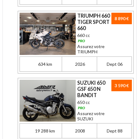
TRIUMPH 660
8 890 €
TIGER SPORT
660
660 cc
PRO
Assurez votre
TRIUMPH
634 km
2026
Dept 06
SUZUKI 650
3 590 €
GSF 650 N
BANDIT
650 cc
PRO
Assurez votre
SUZUKI
19 288 km
2008
Dept 88