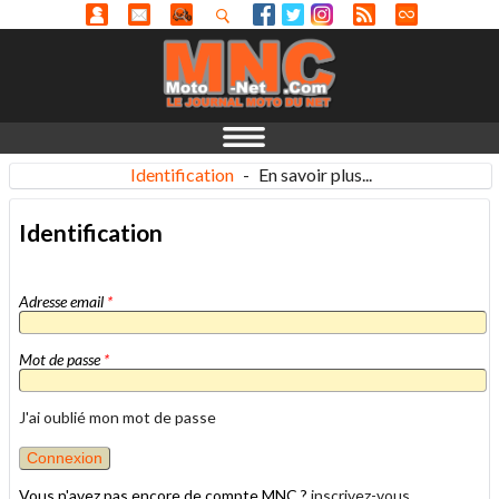
Identification
-
En savoir plus...
Identification
Adresse email
*
Mot de passe
*
J'ai oublié mon mot de passe
Vous n'avez pas encore de compte MNC ?
inscrivez-vous