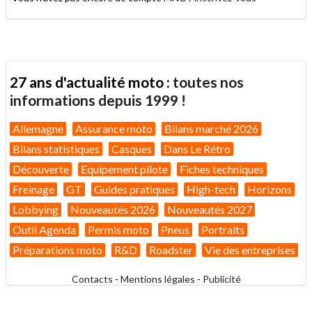
27 ans d'actualité moto :
toutes nos
informations depuis 1999 !
Allemagne
Assurance moto
Bilans marché 2026
Bilans statistiques
Casques
Dans Le Rétro
Découverte
Equipement pilote
Fiches techniques
Freinage
GT
Guides pratiques
High-tech
Horizons
Lobbying
Nouveautés 2026
Nouveautés 2027
Outil Agenda
Permis moto
Pneus
Portraits
Préparations moto
R&D
Roadster
Vie des entreprises
Contacts
-
Mentions légales
-
Publicité