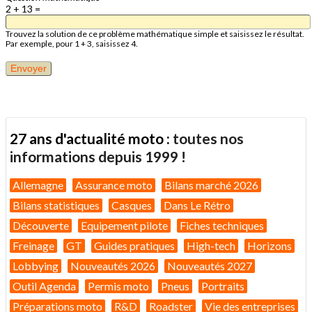
2 + 13 =
Trouvez la solution de ce problème mathématique simple et saisissez le résultat.
Par exemple, pour 1 + 3, saisissez 4.
27 ans d'actualité moto :
toutes nos
informations depuis 1999 !
Allemagne
Assurance moto
Bilans marché 2026
Bilans statistiques
Casques
Dans Le Rétro
Découverte
Equipement pilote
Fiches techniques
Freinage
GT
Guides pratiques
High-tech
Horizons
Lobbying
Nouveautés 2026
Nouveautés 2027
Outil Agenda
Permis moto
Pneus
Portraits
Préparations moto
R&D
Roadster
Vie des entreprises