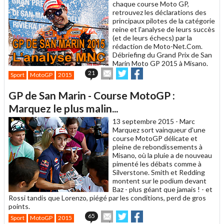
ami
chaque course Moto GP,
retrouvez les déclarations des
principaux pilotes de la catégorie
reine et l'analyse de leurs succès
(et de leurs échecs) par la
rédaction de Moto-Net.Com.
Débriefing du Grand Prix de San
Marin Moto GP 2015 à Misano.
Envoyer
Partager
Partager
21
Sport
MotoGP
2015
cet
sur
sur
article
Twitter
Facebook
GP de San Marin - Course MotoGP :
à
un
Marquez le plus malin...
ami
13 septembre 2015 -
Marc
Marquez sort vainqueur d'une
course MotoGP délicate et
pleine de rebondissements à
Misano, où la pluie a de nouveau
pimenté les débats comme à
Silverstone. Smith et Redding
montent sur le podium devant
Baz - plus géant que jamais ! - et
Rossi tandis que Lorenzo, piégé par les conditions, perd de gros
points.
Envoyer
Partager
Partager
65
Sport
MotoGP
2015
cet
sur
sur