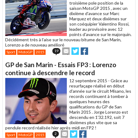
troisième pole position de la
saison MotoGP 2015 , avec un
dixième d'avance sur Marc
Marquez et deux dixièmes sur
son coéquipier Valentino Rossi,
leader au provisoire avec 12
points d'avance sur le majorquin.
Décidément très à l'aise sur le nouveau bitume de San Marin,
Lorenzo a de nouveau amélioré
Envoyer
Partager
Partager
19
Sport
MotoGP
2015
cet
sur
sur
article
Twitter
Facebook
GP de San Marin - Essais FP3 : Lorenzo
à
un
continue à descendre le record
ami
12 septembre 2015 -
Grâce au
resurfaçage réalisé en début
d'année sur le circuit Misano, les
records continuent à tomber à
quelques heures des
qualifications du GP de San
Marin 2015 . Jorge Lorenzo est
descendu en 1'32.192, soit 7
dixièmes plus vite que sa
pendule record réalisée hier après-midi en FP2 !
Envoyer
Partager
Partager
2
Sport
MotoGP
2015