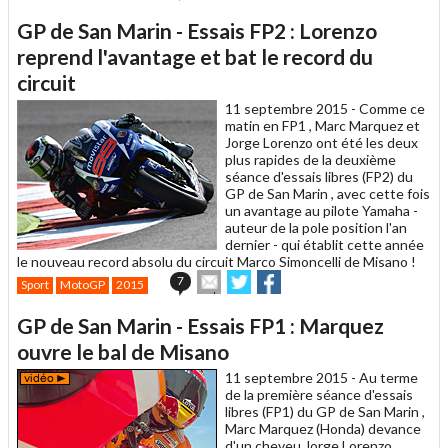
cet
sur
sur
article
Twitter
Facebook
GP de San Marin - Essais FP2 : Lorenzo
à
un
reprend l'avantage et bat le record du
ami
circuit
11 septembre 2015 -
Comme ce
matin en FP1 , Marc Marquez et
Jorge Lorenzo ont été les deux
plus rapides de la deuxième
séance d'essais libres (FP2) du
GP de San Marin , avec cette fois
un avantage au pilote Yamaha -
auteur de la pole position l'an
dernier - qui établit cette année
le nouveau record absolu du circuit Marco Simoncelli de Misano !
Envoyer
Partager
Partager
7
Sport
MotoGP
2015
cet
sur
sur
article
Twitter
Facebook
GP de San Marin - Essais FP1 : Marquez
à
un
ouvre le bal de Misano
ami
11 septembre 2015 -
Au terme
de la première séance d'essais
libres (FP1) du GP de San Marin ,
Marc Marquez (Honda) devance
d'un cheveu Jorge Lorenzo