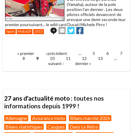
(Yamaha), auteur de la pole
position l'an dernier . Les deux
pilotes officiels devancent de
presque une demi-seconde leur
premier poursuivant... le wild card Ducati Michele Pirro !
Envoyer
Partager
Partager
4
Sport
MotoGP
2015
cet
sur
sur
article
Twitter
Facebook
.
à
un
« premier
‹ précédent
…
5
6
7
ami
Pages
8
9
10
11
12
13
…
suivant ›
dernier »
27 ans d'actualité moto :
toutes nos
informations depuis 1999 !
Allemagne
Assurance moto
Bilans marché 2026
Bilans statistiques
Casques
Dans Le Rétro