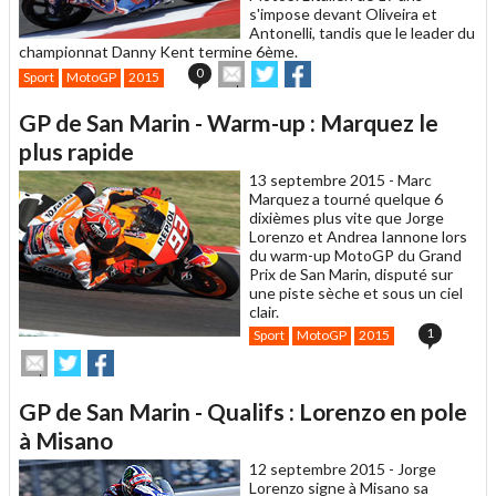
s'impose devant Oliveira et
Antonelli, tandis que le leader du
championnat Danny Kent termine 6ème.
Envoyer
Partager
Partager
0
Sport
MotoGP
2015
cet
sur
sur
article
Twitter
Facebook
GP de San Marin - Warm-up : Marquez le
à
un
plus rapide
ami
13 septembre 2015 -
Marc
Marquez a tourné quelque 6
dixièmes plus vite que Jorge
Lorenzo et Andrea Iannone lors
du warm-up MotoGP du Grand
Prix de San Marin, disputé sur
une piste sèche et sous un ciel
clair.
1
Sport
MotoGP
2015
Envoyer
Partager
Partager
cet
sur
sur
article
Twitter
Facebook
GP de San Marin - Qualifs : Lorenzo en pole
à
un
à Misano
ami
12 septembre 2015 -
Jorge
Lorenzo signe à Misano sa