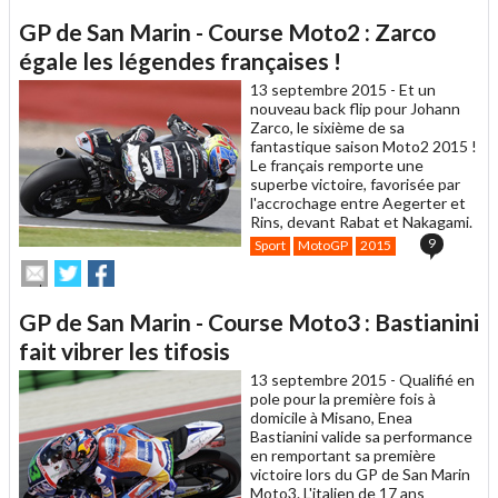
article
Twitter
Facebook
GP de San Marin - Course Moto2 : Zarco
à
un
égale les légendes françaises !
ami
13 septembre 2015 -
Et un
nouveau back flip pour Johann
Zarco, le sixième de sa
fantastique saison Moto2 2015 !
Le français remporte une
superbe victoire, favorisée par
l'accrochage entre Aegerter et
Rins, devant Rabat et Nakagami.
9
Sport
MotoGP
2015
Envoyer
Partager
Partager
cet
sur
sur
article
Twitter
Facebook
GP de San Marin - Course Moto3 : Bastianini
à
un
fait vibrer les tifosis
ami
13 septembre 2015 -
Qualifié en
pole pour la première fois à
domicile à Misano, Enea
Bastianini valide sa performance
en remportant sa première
victoire lors du GP de San Marin
Moto3. L'italien de 17 ans