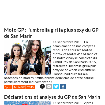
Moto GP : l'umbrella girl la plus sexy du GP
de San Marin
14 septembre 2015 -
En
complément de nos comptes
rendus des courses Moto3 ,
Moto2 et MotoGP à Misano et
de notre Analyse complète du
Grand Prix de San Marin 2015 ,
retrouvez l'umbrella girl la plus
sexy de ce week-end difficile.
Honneur aujourd'hui aux
hôtesses de Bradley Smith, brillant deuxième de cette course
particulièrement mouvementée !
Envoyer
Partager
Partager
6
Sport
MotoGP
2015
cet
sur
sur
article
Twitter
Facebook
Déclarations et analyse du GP de San Marin
à
un
14 septembre 2015 -
Après