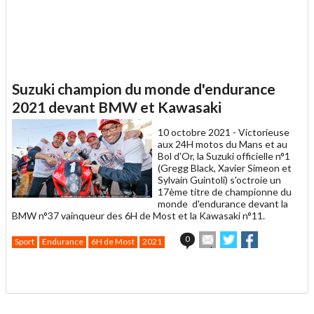
Suzuki champion du monde d'endurance
2021 devant BMW et Kawasaki
10 octobre 2021 -
Victorieuse
aux 24H motos du Mans et au
Bol d'Or, la Suzuki officielle n°1
(Gregg Black, Xavier Simeon et
Sylvain Guintoli) s'octroie un
17ème titre de championne du
monde d'endurance devant la
BMW n°37 vainqueur des 6H de Most et la Kawasaki n°11.
Envoyer
Partager
Partager
0
Sport
Endurance
6H de Most
2021
cet
sur
sur
article
Twitter
Facebook
.
à
un
ami