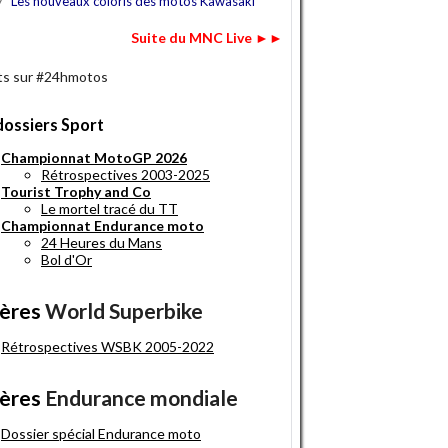
7
Les nouveaux coloris des motos Kawasaki
Suite du MNC Live ►►
s sur #24hmotos
dossiers Sport
Championnat MotoGP 2026
Rétrospectives 2003-2025
Tourist Trophy and Co
Le mortel tracé du TT
Championnat Endurance moto
24 Heures du Mans
Bol d'Or
ères
World Superbike
Rétrospectives WSBK 2005-2022
ères
Endurance mondiale
Dossier spécial Endurance moto