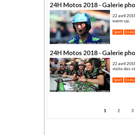
24H Motos 2018 - Galerie pho
22 avril 201
warm-up.
Sport
Endu
24H Motos 2018 - Galerie phot
22 avril 201
visite des s
Sport
Endu
.
1
2
3
Pages