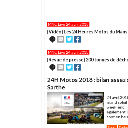
MNC Live 24 avril 2018
[Vidéo] Les 24 Heures Motos du Mans 
Envoyer
Partager
Partager
0
cet
sur
sur
article
Twitter
Facebook
MNC Live 24 avril 2018
à
un
[Revue de presse] 200 tonnes de déch
ami
Envoyer
Partager
Partager
0
cet
sur
sur
article
Twitter
Facebook
24H Motos 2018 : bilan assez s
à
un
Sarthe
ami
24 avril 201
grand soleil
week-end ! 
également. L
sont en bai
Sport
Endu