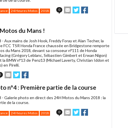
rtie de la course.
Envoyer
Partager
Partager
0
rance
24 Heures Motos
2018
cet
sur
sur
article
Twitter
Facebook
à
un
Motos du Mans !
ami
8 -
Aux mains de Josh Hook, Freddy Foray et Alan Techer, la
de FCC TSR Honda France chaussée en Bridgestone remporte
os du Mans 2018, devant sa consoeur n°111 de Honda
acing (Grégory Leblanc, Sébastien Gimbert et Erwan Nigon)
t la BMW n°13 de Penz13 (Michael Laverty, Christian Iddon et
 en Pirelli.
Envoyer
Partager
Partager
0
cet
sur
sur
article
Twitter
Facebook
o n°4 : Première partie de la course
à
un
8 -
Galerie photo en direct des 24H Motos du Mans 2018 : la
ami
tie de la course.
Envoyer
Partager
Partager
0
rance
24 Heures Motos
2018
cet
sur
sur
article
Twitter
Facebook
à