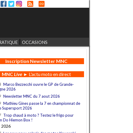
RATIQUE
OCCASIONS
Inscription Newsletter MNC
MNC
Live
► L'actu moto en direct
4
Marco Bezzecchi ouvre le GP de Grande-
gne 2026
9
Newsletter MNC du 7 aout 2026
9
Mathieu Gines passe la 7 en championnat de
e Supersport 2026
7
Trop chaud à moto ? Testez le frigo pour
n Do Hiemon Box !
t 2026