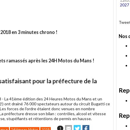
12h3
2027
Tweet
2018 en 3 minutes chrono !
Nos 
ets ramassés après les 24H Motos du Mans !
atisfaisant pour la préfecture de la
Rep
8 -
La 41ème édition des 24 Heures Motos du Mans et un
 (!) ont drainé 76 000 spectateurs autour du circuit Bugatti ce
Les forces de l'ordre étaient donc venues en nombre
a préfecture dresse son bilan : contrôles, alcool et vitesse
Rep
sse, stupéfiants et rétentions de permis en hausse.
Envoyer
Partager
Partager
1
rance
24 Heures Motos
2018