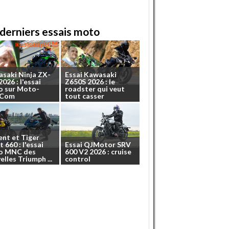
derniers essais moto
asaki
Ninja
ZX-
Essai
Kawasaki
2026
:
l'essai
Z650S
2026
:
le
o
sur
Moto-
roadster
qui
veut
.Com
tout
casser
ent
et
Tiger
t
660
:
l'essai
Essai
QJMotor
SRV
o
MNC
des
600
V2
2026
:
cruise
elles
Triumph
...
control