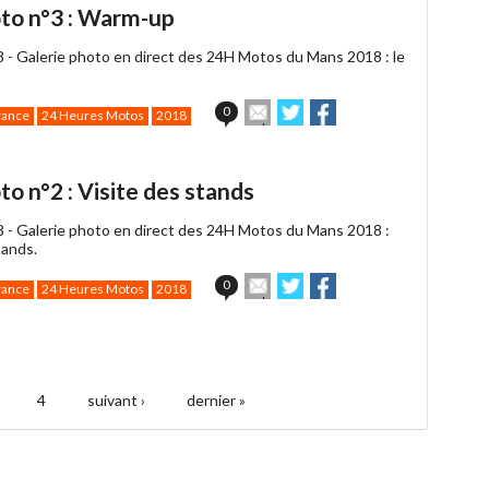
un
to n°3 : Warm-up
ami
8 -
Galerie photo en direct des 24H Motos du Mans 2018 : le
Envoyer
Partager
Partager
0
rance
24 Heures Motos
2018
cet
sur
sur
article
Twitter
Facebook
à
un
o n°2 : Visite des stands
ami
8 -
Galerie photo en direct des 24H Motos du Mans 2018 :
tands.
Envoyer
Partager
Partager
0
rance
24 Heures Motos
2018
cet
sur
sur
article
Twitter
Facebook
à
un
ami
4
suivant ›
dernier »