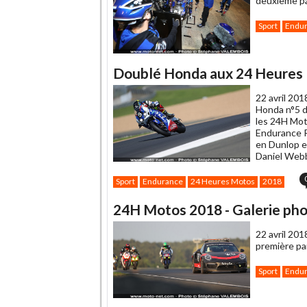
deuxième pa
Sport
Endu
Doublé Honda aux 24 Heures 
22 avril 201
Honda n°5 
les 24H Mot
Endurance R
en Dunlop e
Daniel Webb)
Sport
Endurance
24 Heures Motos
2018
24H Motos 2018 - Galerie phot
22 avril 201
première par
Sport
Endu