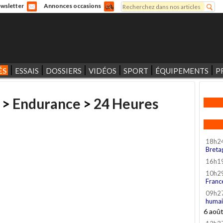
Rechercher
wsletter
Annonces occasions
Formulaire de recherche
ÉS
ESSAIS
DOSSIERS
VIDÉOS
SPORT
ÉQUIPEMENTS
P
>
Endurance
>
24 Heures
18h2
Breta
16h1
10h2
Franc
09h2
humai
6 aoû