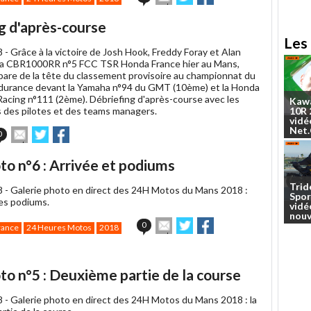
cet
sur
sur
article
Twitter
Facebook
g d'après-course
à
Les 
un
8 -
Grâce à la victoire de Josh Hook, Freddy Foray et Alan
ami
la CBR1000RR n°5 FCC TSR Honda France hier au Mans,
are de la tête du classement provisoire au championnat du
urance devant la Yamaha n°94 du GMT (10ème) et la Honda
acing n°111 (2ème). Débriefing d'après-course avec les
Kaw
s des pilotes et des teams managers.
10R
vidé
Net
Envoyer
Partager
Partager
0
cet
sur
sur
article
Twitter
Facebook
o n°6 : Arrivée et podiums
à
un
Trid
8 -
Galerie photo en direct des 24H Motos du Mans 2018 :
ami
Spor
 les podiums.
vidé
nouv
Envoyer
Partager
Partager
0
rance
24 Heures Motos
2018
cet
sur
sur
article
Twitter
Facebook
à
un
o n°5 : Deuxième partie de la course
ami
8 -
Galerie photo en direct des 24H Motos du Mans 2018 : la