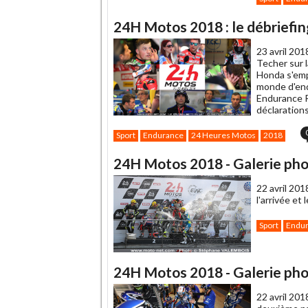
24H Motos 2018 : le débriefin
23 avril 201
Techer sur 
Honda s'emp
monde d'end
Endurance R
déclaration
Sport
Endurance
24 Heures Motos
2018
24H Motos 2018 - Galerie phot
22 avril 201
l'arrivée et
Sport
Endu
24H Motos 2018 - Galerie phot
22 avril 201