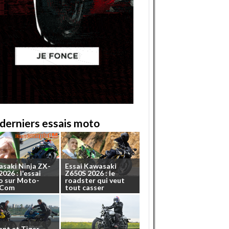
derniers essais moto
asaki
Ninja
ZX-
Essai
Kawasaki
2026
:
l'essai
Z650S
2026
:
le
o
sur
Moto-
roadster
qui
veut
.Com
tout
casser
ent
et
Tiger