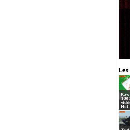
Les 
Kaw
10R
vidé
Net
Trid