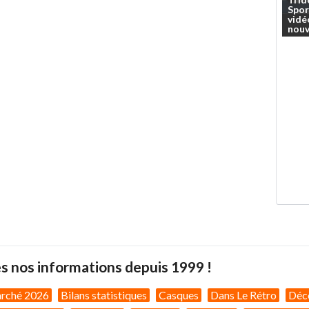
Spor
vidé
nouv
s nos informations depuis 1999 !
arché 2026
Bilans statistiques
Casques
Dans Le Rétro
Déc