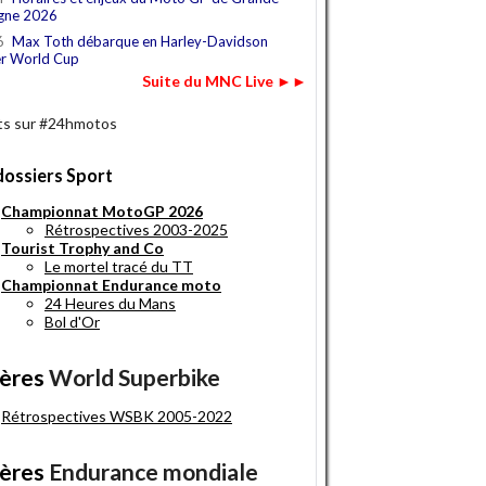
gne 2026
6
Max Toth débarque en Harley-Davidson
r World Cup
Suite du MNC Live ►►
s sur #24hmotos
dossiers Sport
Championnat MotoGP 2026
Rétrospectives 2003-2025
Tourist Trophy and Co
Le mortel tracé du TT
Championnat Endurance moto
24 Heures du Mans
Bol d'Or
ères
World Superbike
Rétrospectives WSBK 2005-2022
ères
Endurance mondiale