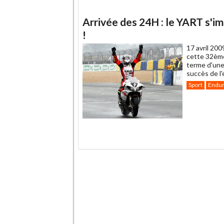
Arrivée des 24H : le YART s'im
!
17 avril 200
cette 32ème
terme d'une 
succès de l'
Sport
Endu
.