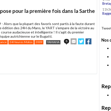
Breta
11h3
pose pour la première fois dans la Sarthe
Bagge
9 -
Alors que la plupart des favoris sont partis à la faute durant
 édition des 24H du Mans, le YART s'empare de la victoire au
Tweet
course audacieuse et intelligente ! Il s'agit du premier
équipe autrichienne sur le Bugatti.
Nos 
Envoyer
Partager
Partager
8
rance
24 Heures Motos
2009
YAMAHA
cet
sur
sur
article
Twitter
Facebook
à
un
ami
Rep
Rep