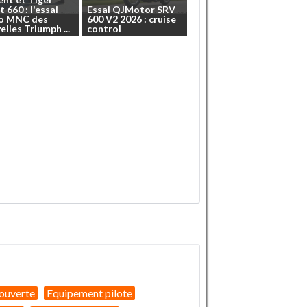
t
660
:
l'essai
Essai
QJMotor
SRV
o
MNC
des
600
V2
2026
:
cruise
elles
Triumph
...
control
ouverte
Equipement pilote