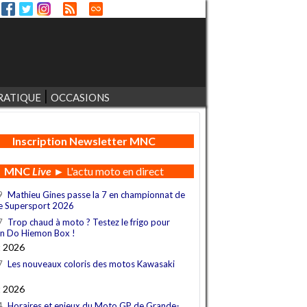
RATIQUE
OCCASIONS
Inscription Newsletter MNC
MNC
Live
► L'actu moto en direct
9
Mathieu Gines passe la 7 en championnat de
e Supersport 2026
7
Trop chaud à moto ? Testez le frigo pour
n Do Hiemon Box !
t 2026
7
Les nouveaux coloris des motos Kawasaki
t 2026
4
Horaires et enjeux du Moto GP de Grande-