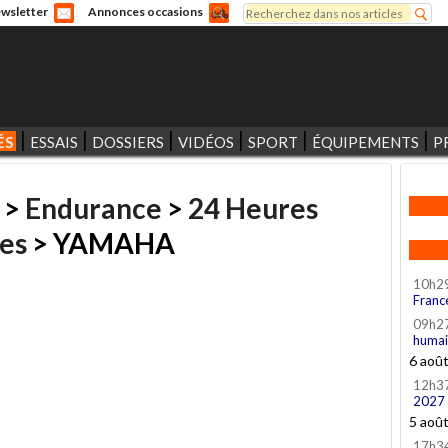
Rechercher
wsletter
Annonces occasions
Formulaire de recherche
ÉS
ESSAIS
DOSSIERS
VIDÉOS
SPORT
ÉQUIPEMENTS
P
>
Endurance
>
24 Heures
es
> YAMAHA
10h2
Franc
09h2
humai
6 aoû
12h3
2027
5 aoû
17h3