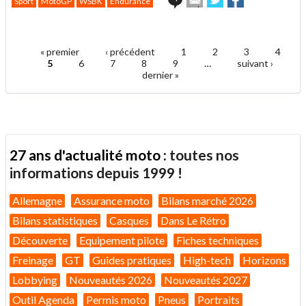
Sport
MotoGP
WSBK
Endurance
cet
sur
sur
article
Twitter
Facebook
.
à
un
« premier
‹ précédent
1
2
3
4
ami
Pages
5
6
7
8
9
…
suivant ›
dernier »
27 ans d'actualité moto :
toutes nos
informations depuis 1999 !
Allemagne
Assurance moto
Bilans marché 2026
Bilans statistiques
Casques
Dans Le Rétro
Découverte
Equipement pilote
Fiches techniques
Freinage
GT
Guides pratiques
High-tech
Horizons
Lobbying
Nouveautés 2026
Nouveautés 2027
Outil Agenda
Permis moto
Pneus
Portraits