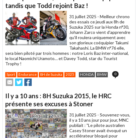
un
tandis que Todd rejoint Baz !
ami
31 juillet 2025 -
Meilleur chrono
des essais ce jeudi aux 8h de
Suzuka 2025 sur la Honda n°30,
Johann Zarco vient d'apprendre
qu'il roulera uniquement avec
son glorieux coéquipier Takumi
Takahashi. La BMW n°76 elle,
sera bien piloté par trois hommes : notre Loris Baz inter-national,
le local Naomichi Uramoto… et Davey Todd, star du Tourist
Trophy !
0
Sport
Endurance
8H de Suzuka
2025
HONDA
BMW
Envoyer
Partager
Partager
cet
sur
sur
article
Twitter
Facebook
Il y a 10 ans : 8H Suzuka 2015, le HRC
à
un
présente ses excuses à Stoner
ami
31 juillet 2025 -
Souvenez-vous,
il y a 10 ans jour pour jour, MNC
publiait : "Le pilote australien
Casey Stoner avait évoqué un
accélérateur bloqué pour