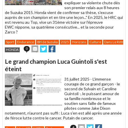
expliquer sa violente chute dès
son premier relais aux 8 heures
de Suzuka 2015. Honda vient de confirmer sa thèse, s'excuse
auprès de son champion et en tire une leçon..." En 2025, le HRC qui
est revenu au Top, vise un 31ème victoire sur l'épreuve
EWC nippone, sa quatrième consécutive... et la seconde pour
Zarco ?
Sport
Endurance
8H de Suzuka
2025
Horizons
Culture
Dans Le Rétro
Envoyer
Partager
Partager
0
HONDA
cet
sur
sur
article
Twitter
Facebook
Le grand champion Luca Guintoli s'est
à
un
éteint
ami
31 juillet 2025 -
L'immense
courage de ce grand garçon - le
second de Sylvain et Caroline
Guintoli -, le puissant amour de
sa famille nombreuse et le
soutien sans faille de fameux
pilotes comme Jake Dixon
notamment, n'auront pas suffi : Luca s'en est allé après une année
de féroce lutte contre le cancer. Putain de cancer.
Envoyer
Partager
Partager
4