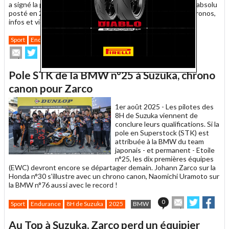
a signé la pole aux 8 Heures de Suzuka, explosant le record absolu
posté en 2003 par Capirossi sur sa Ducati de MotoGP… Chronos,
infos et vidéo du Top 10 Trial !
0
Sport
Endurance
8H de Suzuka
2025
HONDA
Envoyer
Partager
Partager
cet
sur
sur
article
Twitter
Facebook
Pole STK de la BMW n°25 à Suzuka, chrono
à
un
canon pour Zarco
ami
1er août 2025 -
Les pilotes des
8H de Suzuka viennent de
conclure leurs qualifications. Si la
pole en Superstock (STK) est
attribuée à la BMW du team
japonais - et permanent - Etoile
n°25, les dix premières équipes
(EWC) devront encore se départager demain. Johann Zarco sur la
Honda n°30 s'illustre avec un chrono canon, Naomichi Uramoto sur
la BMW n°76 aussi avec le record !
Envoyer
Partager
Part
0
Sport
Endurance
8H de Suzuka
2025
BMW
cet
sur
sur
article
Twitter
Facebo
Au Top à Suzuka, Zarco perd un équipier
à