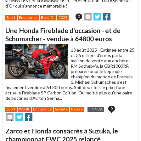
la BMW n°37 et la Kawasaki n°11... Présentation d'un 88ème Bol
d'Or qui s'annonce mémorable !
Envoyer
Partager
Partager
0
Sport
Endurance
Bol d'Or
2025
cet
sur
sur
article
Twitter
Facebook
Une Honda Fireblade d'occasion - et de
à
un
Schumacher - vendue à 64800 euros
ami
13 août 2025 -
Estimée entre 25
et 35 milliers d'euros par la
maison de vente aux enchères
RM Sotheby's, la CBR1000RR
préparée pour le septuple
champion du monde de Formule
1, Michael Schumacher, s'est
finalement vendue à 64 800 euros. Soit deux fois le prix d'une
actuelle Fireblade SP Carbon Edition. Ou moitié plus qu'une paire
de bottines d'Ayrton Senna...
0
Sport
WSBK
Endurance
Société
People
HONDA
Envoyer
Partager
Partager
cet
sur
sur
article
Twitter
Facebook
Zarco et Honda consacrés à Suzuka, le
à
un
championnat EWC 2025 relancé