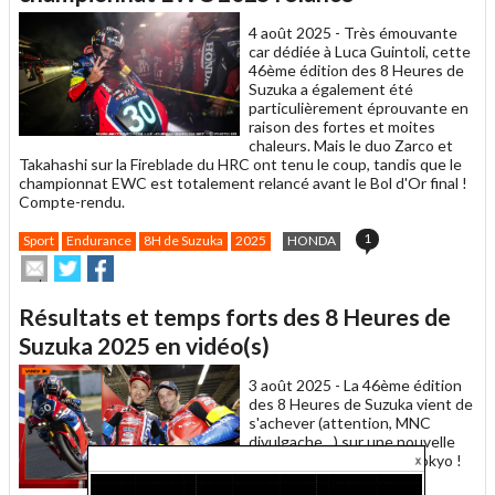
ami
4 août 2025 -
Très émouvante
car dédiée à Luca Guintoli, cette
46ème édition des 8 Heures de
Suzuka a également été
particulièrement éprouvante en
raison des fortes et moites
chaleurs. Mais le duo Zarco et
Takahashi sur la Fireblade du HRC ont tenu le coup, tandis que le
championnat EWC est totalement relancé avant le Bol d'Or final !
Compte-rendu.
1
Sport
Endurance
8H de Suzuka
2025
HONDA
Envoyer
Partager
Partager
cet
sur
sur
article
Twitter
Facebook
Résultats et temps forts des 8 Heures de
à
un
Suzuka 2025 en vidéo(s)
ami
3 août 2025 -
La 46ème édition
des 8 Heures de Suzuka vient de
s'achever (attention, MNC
divulgache…) sur une nouvelle
victoire des Rouges de Tokyo !
La seconde pour Zarco, la