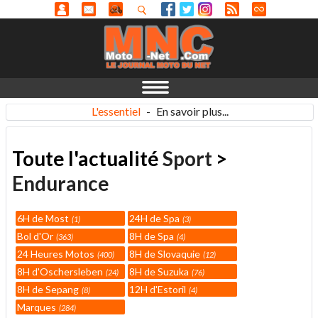
L'essentiel
-
En savoir plus...
Toute l'actualité
Sport
>
Endurance
6H de Most
24H de Spa
1
3
Bol d'Or
8H de Spa
363
4
24 Heures Motos
8H de Slovaquie
400
12
8H d'Oschersleben
8H de Suzuka
24
76
8H de Sepang
12H d'Estoril
8
4
Marques
284