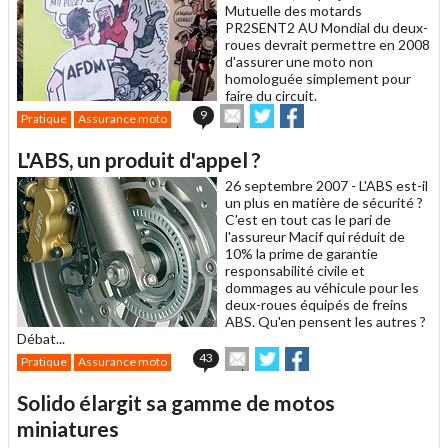
Mutuelle des motards
PR2SENT2 AU Mondial du deux-
roues devrait permettre en 2008
d'assurer une moto non
homologuée simplement pour
faire du circuit.
Envoyer
Partager
Partager
9
Pratique
Assurance moto
cet
sur
sur
article
Twitter
Facebook
L'ABS, un produit d'appel ?
à
un
26 septembre 2007 -
L'ABS est-il
ami
un plus en matière de sécurité ?
C'est en tout cas le pari de
l'assureur Macif qui réduit de
10% la prime de garantie
responsabilité civile et
dommages au véhicule pour les
deux-roues équipés de freins
ABS. Qu'en pensent les autres ?
Débat...
Envoyer
Partager
Partager
43
Pratique
Assurance moto
cet
sur
sur
article
Twitter
Facebook
Solido élargit sa gamme de motos
à
un
miniatures
ami