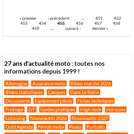
article
Twitter
Facebook
.
à
un
« premier
‹ précédent
…
451
452
ami
Pages
453
454
455
456
457
458
459
…
suivant ›
dernier »
27 ans d'actualité moto :
toutes nos
informations depuis 1999 !
Allemagne
Assurance moto
Bilans marché 2026
Bilans statistiques
Casques
Dans Le Rétro
Découverte
Equipement pilote
Fiches techniques
Freinage
GT
Guides pratiques
High-tech
Horizons
Lobbying
Nouveautés 2026
Nouveautés 2027
Outil Agenda
Permis moto
Pneus
Portraits