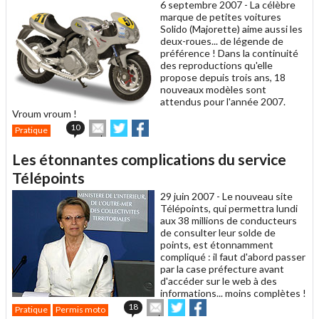
6 septembre 2007 -
La célèbre
marque de petites voitures
Solido (Majorette) aime aussi les
deux-roues... de légende de
préférence ! Dans la continuité
des reproductions qu'elle
propose depuis trois ans, 18
nouveaux modèles sont
attendus pour l'année 2007.
Vroum vroum !
Envoyer
Partager
Partager
10
Pratique
cet
sur
sur
article
Twitter
Facebook
Les étonnantes complications du service
à
un
Télépoints
ami
29 juin 2007 -
Le nouveau site
Télépoints, qui permettra lundi
aux 38 millions de conducteurs
de consulter leur solde de
points, est étonnamment
compliqué : il faut d'abord passer
par la case préfecture avant
d'accéder sur le web à des
informations... moins complètes !
Envoyer
Partager
Partager
18
Pratique
Permis moto
cet
sur
sur