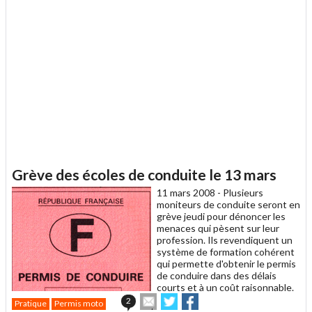
Grève des écoles de conduite le 13 mars
11 mars 2008 -
Plusieurs
moniteurs de conduite seront en
grève jeudi pour dénoncer les
menaces qui pèsent sur leur
profession. Ils revendiquent un
système de formation cohérent
qui permette d'obtenir le permis
de conduire dans des délais
courts et à un coût raisonnable.
Envoyer
Partager
Partager
2
Pratique
Permis moto
cet
sur
sur