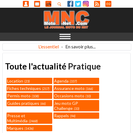
L'essentiel
-
En savoir plus...
Toute l'actualité
Pratique
Location
Agenda
23
337
Fiches techniques
Assurance moto
217
166
Permis moto
Occasions moto
108
10
Guides pratiques
Jeu moto GP
66
Challenge
33
Presse et
Rappels
94
Multimédia
2468
Marques
1436