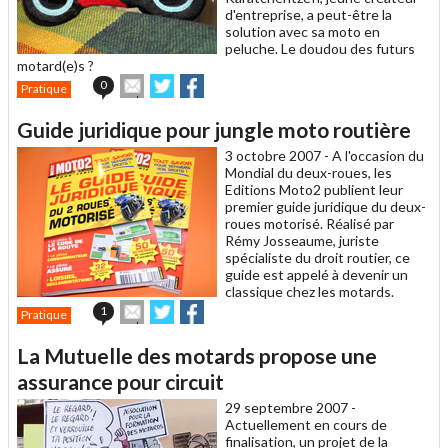
d'entreprise, a peut-être la
solution avec sa moto en
peluche. Le doudou des futurs
motard(e)s ?
Envoyer
Partager
Partager
0
Pratique
cet
sur
sur
article
Twitter
Facebook
Guide juridique pour jungle moto routière
à
un
3 octobre 2007 -
A l'occasion du
ami
Mondial du deux-roues, les
Editions Moto2 publient leur
premier guide juridique du deux-
roues motorisé. Réalisé par
Rémy Josseaume, juriste
spécialiste du droit routier, ce
guide est appelé à devenir un
classique chez les motards.
Envoyer
Partager
Partager
1
Pratique
cet
sur
sur
article
Twitter
Facebook
La Mutuelle des motards propose une
à
un
assurance pour circuit
ami
29 septembre 2007 -
Actuellement en cours de
finalisation, un projet de la