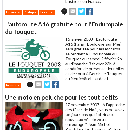
business en France.
Envoyer
Partager
Partager
2
Business
Pratique
Location
cet
sur
sur
article
Twitter
Facebook
L'autoroute A16 gratuite pour l'Enduropale
à
un
du Touquet
ami
16 janvier 2008 -
L'autoroute
A16 (Paris - Boulogne-sur-Mer)
sera gratuite pour les motards
se rendant à l'Enduropale du
Touquet du samedi 2 février 9h
au dimanche 3 février 23h, à
condition de présenter leur billet
et de sortir à Berck, Le Touquet
ou Neufchâtel-Hardelot.
Envoyer
Partager
Partager
1
Pratique
cet
sur
sur
article
Twitter
Facebook
Une moto en peluche pour les tout petits
à
un
27 novembre 2007 -
A l'approche
ami
des fêtes de Noël, vous ne savez
toujours pas quoi offrir aux
nouveaux nés de votre
entourage ? Jean-Michel
Karatchentzeff, jeune créateur