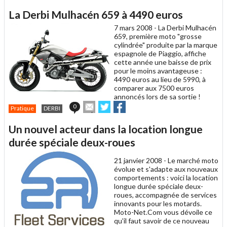
article
Twitter
Facebook
La Derbi Mulhacén 659 à 4490 euros
à
un
7 mars 2008 -
La Derbi Mulhacén
ami
659, première moto "grosse
cylindrée" produite par la marque
espagnole de Piaggio, affiche
cette année une baisse de prix
pour le moins avantageuse :
4490 euros au lieu de 5990, à
comparer aux 7500 euros
annoncés lors de sa sortie !
Envoyer
Partager
Partager
0
Pratique
DERBI
cet
sur
sur
article
Twitter
Facebook
Un nouvel acteur dans la location longue
à
un
durée spéciale deux-roues
ami
21 janvier 2008 -
Le marché moto
évolue et s'adapte aux nouveaux
comportements : voici la location
longue durée spéciale deux-
roues, accompagnée de services
innovants pour les motards.
Moto-Net.Com vous dévoile ce
qu'il faut savoir de ce nouveau