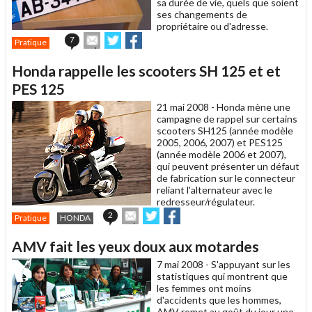
sa durée de vie, quels que soient
ses changements de
propriétaire ou d'adresse.
Envoyer
Partager
Partager
7
Pratique
cet
sur
sur
article
Twitter
Facebook
Honda rappelle les scooters SH 125 et et
à
un
PES 125
ami
21 mai 2008 -
Honda mène une
campagne de rappel sur certains
scooters SH125 (année modèle
2005, 2006, 2007) et PES125
(année modèle 2006 et 2007),
qui peuvent présenter un défaut
de fabrication sur le connecteur
reliant l'alternateur avec le
redresseur/régulateur.
Envoyer
Partager
Partager
2
Pratique
HONDA
cet
sur
sur
article
Twitter
Facebook
AMV fait les yeux doux aux motardes
à
un
7 mai 2008 -
S'appuyant sur les
ami
statistiques qui montrent que
les femmes ont moins
d'accidents que les hommes,
AMV remet au goût du jour une