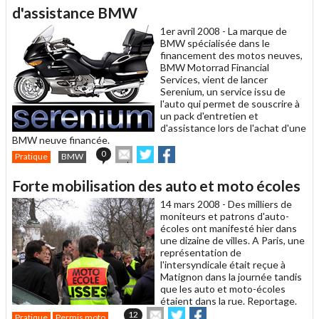
un
d'assistance BMW
ami
1er avril 2008 -
La marque de
BMW spécialisée dans le
financement des motos neuves,
BMW Motorrad Financial
Services, vient de lancer
Serenium, un service issu de
l'auto qui permet de souscrire à
un pack d'entretien et
d'assistance lors de l'achat d'une
BMW neuve financée.
Envoyer
Partager
Partager
0
Pratique
BMW
cet
sur
sur
article
Twitter
Facebook
Forte mobilisation des auto et moto écoles
à
un
14 mars 2008 -
Des milliers de
ami
moniteurs et patrons d'auto-
écoles ont manifesté hier dans
une dizaine de villes. A Paris, une
représentation de
l'intersyndicale était reçue à
Matignon dans la journée tandis
que les auto et moto-écoles
étaient dans la rue. Reportage.
Envoyer
Partager
Partager
12
Pratique
Permis moto