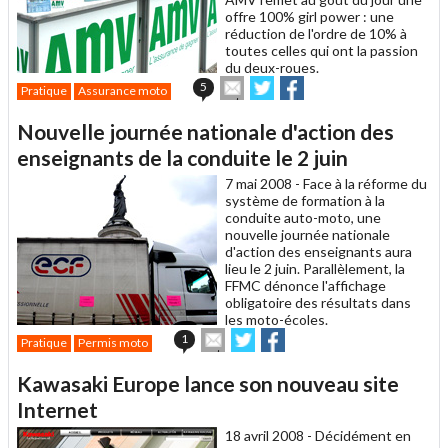
offre 100% girl power : une
réduction de l'ordre de 10% à
toutes celles qui ont la passion
du deux-roues.
Envoyer
Partager
Partager
5
Pratique
Assurance moto
cet
sur
sur
article
Twitter
Facebook
Nouvelle journée nationale d'action des
à
un
enseignants de la conduite le 2 juin
ami
7 mai 2008 -
Face à la réforme du
système de formation à la
conduite auto-moto, une
nouvelle journée nationale
d'action des enseignants aura
lieu le 2 juin. Parallèlement, la
FFMC dénonce l'affichage
obligatoire des résultats dans
les moto-écoles.
Envoyer
Partager
Partager
1
Pratique
Permis moto
cet
sur
sur
article
Twitter
Facebook
Kawasaki Europe lance son nouveau site
à
un
Internet
ami
18 avril 2008 -
Décidément en