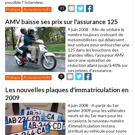
possible ? Interview.
Envoyer
Partager
Partager
21
Pratique
Assurance moto
cet
sur
sur
article
Twitter
Facebook
AMV baisse ses prix sur l'assurance 125
à
un
9 juin 2008 -
Afin de séduire le
ami
nombre toujours croissant de
motomobilistes qui délaissent
leur voiture pour enfourcher une
125 dans les bouchons des
grandes villes, l'assureur AMV
lance une opération de
réduction allant jusqu'à 40% sur
ses primes d'assurance.
Envoyer
Partager
Partager
0
Pratique
Assurance moto
cet
sur
sur
article
Twitter
Facebook
Les nouvelles plaques d'immatriculation en
à
un
2009
ami
6 juin 2008 -
A partir du 1er
janvier 2009 pour les véhicules
neufs et du 1er mars pour les
occasions, le nouveau numéro
d'immatriculation restera
attribué au véhicule pour toute