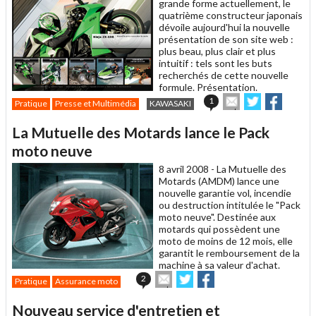
grande forme actuellement, le
quatrième constructeur japonais
dévoile aujourd'hui la nouvelle
présentation de son site web :
plus beau, plus clair et plus
intuitif : tels sont les buts
recherchés de cette nouvelle
formule. Présentation.
Envoyer
Partager
Partag
1
Pratique
Presse et Multimédia
KAWASAKI
cet
sur
sur
article
Twitter
Facebook
La Mutuelle des Motards lance le Pack
à
un
moto neuve
ami
8 avril 2008 -
La Mutuelle des
Motards (AMDM) lance une
nouvelle garantie vol, incendie
ou destruction intitulée le "Pack
moto neuve". Destinée aux
motards qui possèdent une
moto de moins de 12 mois, elle
garantit le remboursement de la
machine à sa valeur d'achat.
Envoyer
Partager
Partager
2
Pratique
Assurance moto
cet
sur
sur
article
Twitter
Facebook
Nouveau service d'entretien et
à