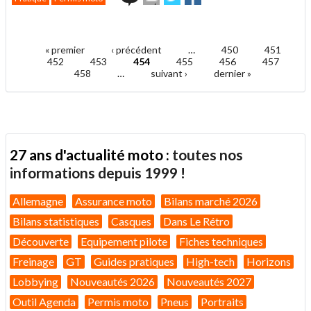
cet
sur
sur
article
Twitter
Facebook
.
à
un
« premier
‹ précédent
…
450
451
ami
Pages
452
453
454
455
456
457
458
…
suivant ›
dernier »
27 ans d'actualité moto :
toutes nos
informations depuis 1999 !
Allemagne
Assurance moto
Bilans marché 2026
Bilans statistiques
Casques
Dans Le Rétro
Découverte
Equipement pilote
Fiches techniques
Freinage
GT
Guides pratiques
High-tech
Horizons
Lobbying
Nouveautés 2026
Nouveautés 2027
Outil Agenda
Permis moto
Pneus
Portraits