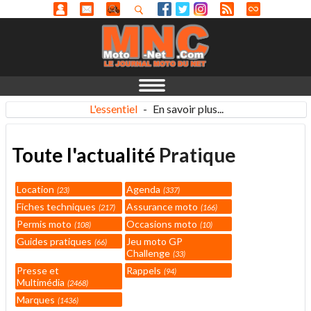
L'essentiel
-
En savoir plus...
Toute l'actualité
Pratique
Location
Agenda
23
337
Fiches techniques
Assurance moto
217
166
Permis moto
Occasions moto
108
10
Guides pratiques
Jeu moto GP
66
Challenge
33
Presse et
Rappels
94
Multimédia
2468
Marques
1436