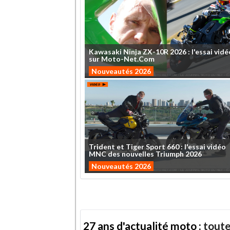
Kawasaki
Ninja
ZX-10R
2026
:
l'essai
vidé
sur
Moto-Net.Com
Nouveautés 2026
Trident
et
Tiger
Sport
660
:
l'essai
vidéo
MNC
des
nouvelles
Triumph
2026
Nouveautés 2026
27 ans d'actualité moto :
toute