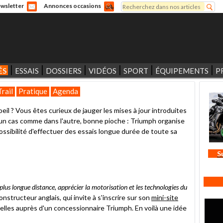
Rechercher
wsletter
Annonces occasions
Formulaire de recherche
ÉS
ESSAIS
DOSSIERS
VIDÉOS
SPORT
ÉQUIPEMENTS
P
Trail
Pratique
Agenda
eil ? Vous êtes curieux de jauger les mises à jour introduites
 un cas comme dans l'autre, bonne pioche : Triumph organise
 possibilité d'effectuer des essais longue durée de toute sa
S
 plus longue distance, apprécier la motorisation et les technologies du
constructeur anglais, qui invite à s'inscrire sur son
mini-site
elles auprès d'un concessionnaire Triumph. En voilà une idée