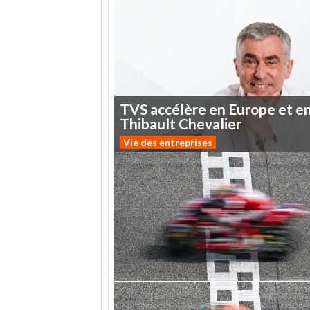
TVS
accélère
en
Europe
et
e
Thibault
Chevalier
Vie des entreprises