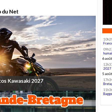
to du Net
10h2
Franc
09h2
humai
6 aoû
12h3
2027
5 aoû
tos
Kawasaki
2027
17h3
Breta
11h3
Bagge