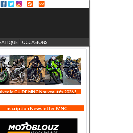
RATIQUE
OCCASIONS
uivez le GUIDE MNC Nouveautés 2026 !
Inscription Newsletter MNC