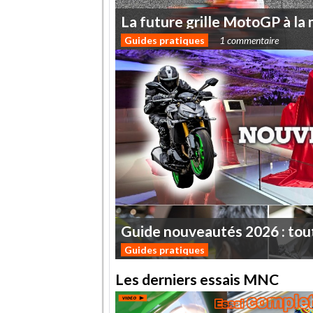
La
future
grille
MotoGP
à
la
Guides pratiques
1 commentaire
Guide
nouveautés
2026
:
tou
Guides pratiques
Les derniers essais MNC