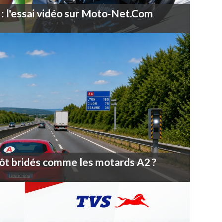
:
l'essai
vidéo
sur
Moto-Net.Com
ôt
bridés
comme
les
motards
A2
?