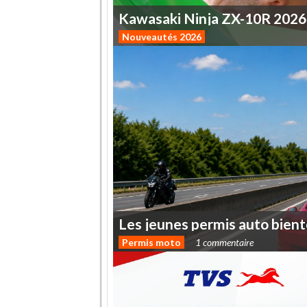
Kawasaki
Ninja
ZX-10R
2026
Nouveautés 2026
Les
jeunes
permis
auto
bient
Permis moto
1 commentaire