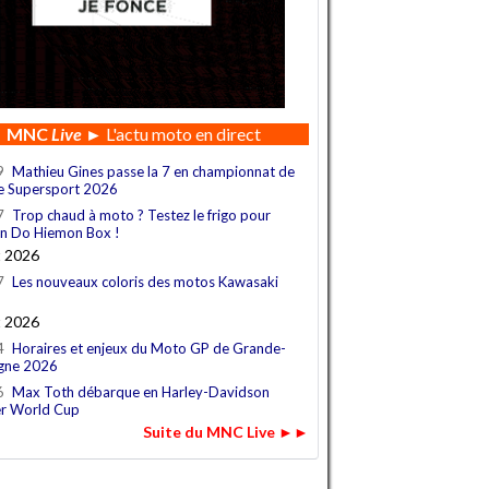
MNC
Live
► L'actu moto en direct
9
Mathieu Gines passe la 7 en championnat de
e Supersport 2026
7
Trop chaud à moto ? Testez le frigo pour
n Do Hiemon Box !
t 2026
7
Les nouveaux coloris des motos Kawasaki
t 2026
4
Horaires et enjeux du Moto GP de Grande-
gne 2026
6
Max Toth débarque en Harley-Davidson
r World Cup
Suite du MNC Live ►►