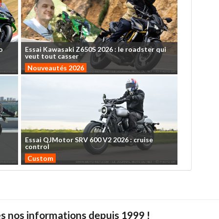
o
Essai
Kawasaki
Z650S
2026
:
le
roadster
qui
veut
tout
casser
Nouveautés 2026
Essai
QJMotor
SRV
600
V2
2026
:
cruise
control
Custom
s nos informations depuis 1999 !