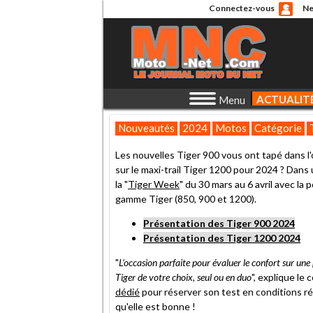
Connectez-vous
Ne
ACTUALIT
Menu
Nouveautés
2024
Motos
Catégorie
Les nouvelles Tiger 900 vous ont tapé dans l'o
sur le maxi-trail Tiger 1200 pour 2024 ? Dans
la "
Tiger Week
" du 30 mars au 6 avril avec la
gamme Tiger (850, 900 et 1200).
Présentation des Tiger 900 2024
Présentation des Tiger 1200 2024
"
L’occasion parfaite pour évaluer le confort sur une
Tiger de votre choix, seul ou en duo
", explique le 
dédié
pour réserver son test en conditions ré
qu'elle est bonne !