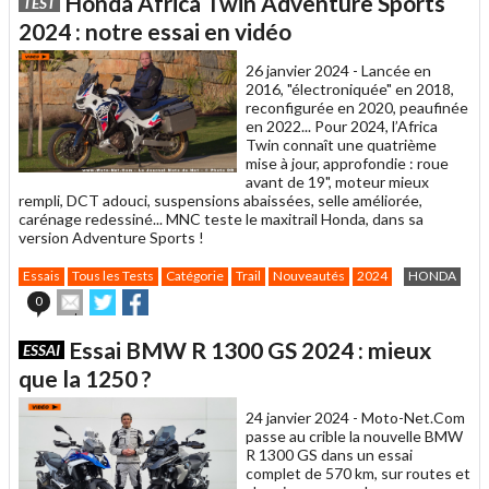
Honda Africa Twin Adventure Sports
TEST
à
un
2024 : notre essai en vidéo
ami
26 janvier 2024 -
Lancée en
2016, "électroniquée" en 2018,
reconfigurée en 2020, peaufinée
en 2022... Pour 2024, l’Africa
Twin connaît une quatrième
mise à jour, approfondie : roue
avant de 19", moteur mieux
rempli, DCT adouci, suspensions abaissées, selle améliorée,
carénage redessiné... MNC teste le maxitrail Honda, dans sa
version Adventure Sports !
Essais
Tous les Tests
Catégorie
Trail
Nouveautés
2024
HONDA
Envoyer
Partager
Partager
0
cet
sur
sur
article
Twitter
Facebook
Essai BMW R 1300 GS 2024 : mieux
ESSAI
à
un
que la 1250 ?
ami
24 janvier 2024 -
Moto-Net.Com
passe au crible la nouvelle BMW
R 1300 GS dans un essai
complet de 570 km, sur routes et