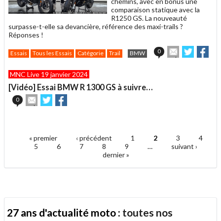
chemins, avec en bonus une
comparaison statique avec la
R1250 GS. La nouveauté
surpasse-t-elle sa devancière, référence des maxi-trails ?
Réponses !
Envoyer
Partager
Par
0
Essais
Tous les Essais
Catégorie
Trail
BMW
cet
sur
sur
article
Twitter
Facebo
MNC Live 19 janvier 2024
à
un
[Vidéo] Essai BMW R 1300 GS à suivre…
ami
Envoyer
Partager
Partager
0
cet
sur
sur
article
Twitter
Facebook
.
à
un
« premier
‹ précédent
1
2
3
4
ami
Pages
5
6
7
8
9
…
suivant ›
dernier »
27 ans d'actualité moto :
toutes nos