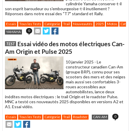
cylindrée Yamaha conserve-t-il
son esprit baroudeur ou s'embourgeoise-t-il inutilement ?
Réponses dans notre essai des "T7" standard et Rally.
Essais
Tous les Tests
Catégorie
Trail
Nouveautés
2025
Motos
Catégo
Envoyer
Partager
Partager
0
YAMAHA
cet
sur
sur
article
Twitter
Facebook
Essai vidéo des motos électriques Can-
TEST
à
un
Am Origin et Pulse 2025
ami
10 janvier 2025 -
Le
constructeur canadien Can-Am
(groupe BRP), connu pour ses
scooters des mers et des neiges
mais aussi ses confortables 3-
roues accessibles aux
automobilistes, lance deux
inédites motos électriques : le trail Origin et le roadster Pulse.
MNC a testé ces nouveautés 2025 disponibles en versions A2 et
A1. Essai vidéo.
0
Essais
Tous les Tests
Catégorie
Trail
Roadster
CAN-AM
Envoyer
Partager
Partager
cet
sur
sur