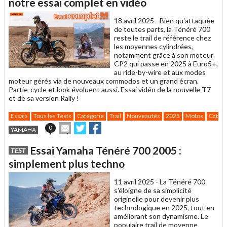
notre essai complet en vidéo
ami
18 avril 2025 -
Bien qu'attaquée
de toutes parts, la Ténéré 700
reste le trail de référence chez
les moyennes cylindrées,
notamment grâce à son moteur
CP2 qui passe en 2025 à Euro5+,
au ride-by-wire et aux modes
moteur gérés via de nouveaux commodos et un grand écran.
Partie-cycle et look évoluent aussi. Essai vidéo de la nouvelle T7
et de sa version Rally !
Essais
Tous les Tests
Catégorie
Trail
Nouveautés
2025
Motos
Catégo
Envoyer
Partager
Partager
0
YAMAHA
cet
sur
sur
article
Twitter
Facebook
Essai Yamaha Ténéré 700 2005 :
TEST
à
un
simplement plus techno
ami
11 avril 2025 -
La Ténéré 700
s'éloigne de sa simplicité
originelle pour devenir plus
technologique en 2025, tout en
améliorant son dynamisme. Le
populaire trail de moyenne