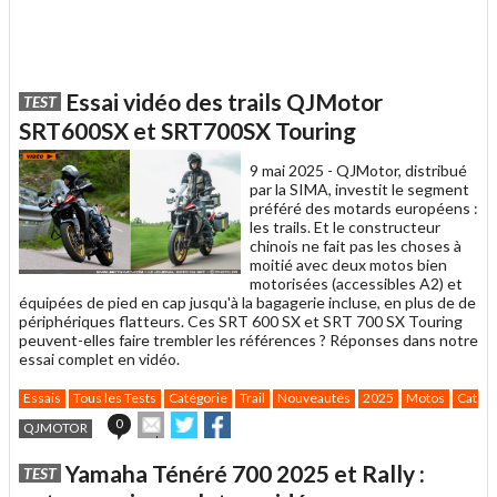
Essai vidéo des trails QJMotor
TEST
SRT600SX et SRT700SX Touring
9 mai 2025 -
QJMotor, distribué
par la SIMA, investit le segment
préféré des motards européens :
les trails. Et le constructeur
chinois ne fait pas les choses à
moitié avec deux motos bien
motorisées (accessibles A2) et
équipées de pied en cap jusqu'à la bagagerie incluse, en plus de de
périphériques flatteurs. Ces SRT 600 SX et SRT 700 SX Touring
peuvent-elles faire trembler les références ? Réponses dans notre
essai complet en vidéo.
Essais
Tous les Tests
Catégorie
Trail
Nouveautés
2025
Motos
Catégo
Envoyer
Partager
Partager
0
QJMOTOR
cet
sur
sur
article
Twitter
Facebook
Yamaha Ténéré 700 2025 et Rally :
TEST
à
un