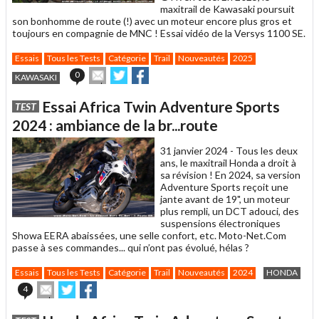
maxitrail de Kawasaki poursuit
son bonhomme de route (!) avec un moteur encore plus gros et
toujours en compagnie de MNC ! Essai vidéo de la Versys 1100 SE.
Essais
Tous les Tests
Catégorie
Trail
Nouveautés
2025
Envoyer
Partager
Partager
0
KAWASAKI
cet
sur
sur
article
Twitter
Facebook
Essai Africa Twin Adventure Sports
TEST
à
un
2024 : ambiance de la br...route
ami
31 janvier 2024 -
Tous les deux
ans, le maxitrail Honda a droit à
sa révision ! En 2024, sa version
Adventure Sports reçoit une
jante avant de 19", un moteur
plus rempli, un DCT adouci, des
suspensions électroniques
Showa EERA abaissées, une selle confort, etc. Moto-Net.Com
passe à ses commandes... qui n’ont pas évolué, hélas ?
Essais
Tous les Tests
Catégorie
Trail
Nouveautés
2024
HONDA
Envoyer
Partager
Partager
4
cet
sur
sur
article
Twitter
Facebook