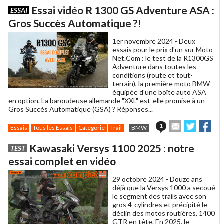
article
Twitter
Facebook
Essai vidéo R 1300 GS Adventure ASA :
ESSAI
à
un
Gros Succès Automatique ?!
ami
1er novembre 2024 -
Deux
essais pour le prix d'un sur Moto-
Net.Com : le test de la R1300GS
Adventure dans toutes les
conditions (route et tout-
terrain), la première moto BMW
équipée d'une boîte auto ASA
en option. La baroudeuse allemande "XXL" est-elle promise à un
Gros Succès Automatique (GSA) ? Réponses...
Envoyer
Partager
Par
1
Essais
Tous les Essais
Catégorie
Trail
BMW
cet
sur
sur
article
Twitter
Facebo
Kawasaki Versys 1100 2025 : notre
TEST
à
un
essai complet en vidéo
ami
29 octobre 2024 -
Douze ans
déjà que la Versys 1000 a secoué
le segment des trails avec son
gros 4-cylindres et précipité le
déclin des motos routières, 1400
GTR en tête. En 2025, le