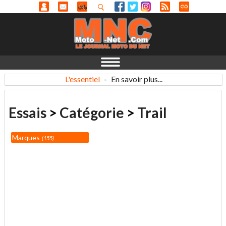
L'essentiel
-
En savoir plus...
Essais
>
Catégorie
>
Trail
Marques
155