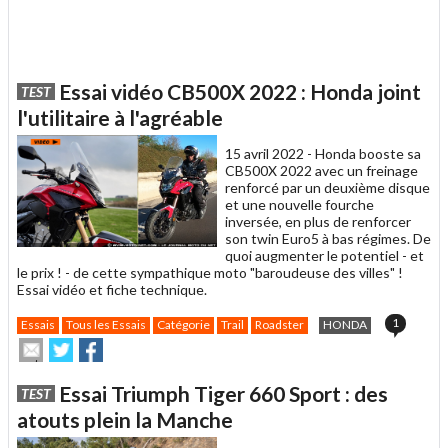
Essai vidéo CB500X 2022 : Honda joint
TEST
l'utilitaire à l'agréable
15 avril 2022 -
Honda booste sa
CB500X 2022 avec un freinage
renforcé par un deuxième disque
et une nouvelle fourche
inversée, en plus de renforcer
son twin Euro5 à bas régimes. De
quoi augmenter le potentiel - et
le prix ! - de cette sympathique moto "baroudeuse des villes" !
Essai vidéo et fiche technique.
1
Essais
Tous les Essais
Catégorie
Trail
Roadster
HONDA
Envoyer
Partager
Partager
cet
sur
sur
article
Twitter
Facebook
Essai Triumph Tiger 660 Sport : des
TEST
à
un
atouts plein la Manche
ami