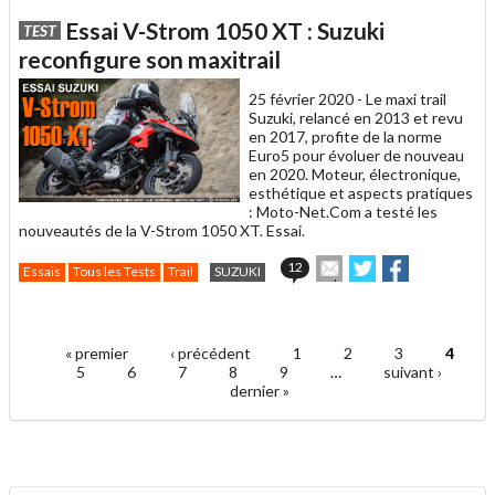
article
Twitter
Facebook
Essai V-Strom 1050 XT : Suzuki
TEST
à
un
reconfigure son maxitrail
ami
25 février 2020 -
Le maxi trail
Suzuki, relancé en 2013 et revu
en 2017, profite de la norme
Euro5 pour évoluer de nouveau
en 2020. Moteur, électronique,
esthétique et aspects pratiques
: Moto-Net.Com a testé les
nouveautés de la V-Strom 1050 XT. Essai.
Envoyer
Partager
Partager
12
Essais
Tous les Tests
Trail
SUZUKI
cet
sur
sur
article
Twitter
Facebook
.
à
un
« premier
‹ précédent
1
2
3
4
ami
Pages
5
6
7
8
9
…
suivant ›
dernier »