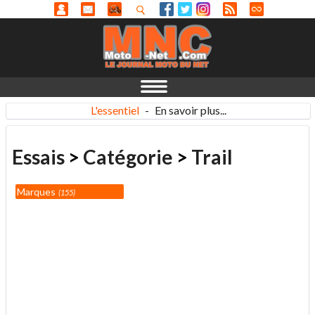
L'essentiel
-
En savoir plus...
Essais
>
Catégorie
>
Trail
Marques
155