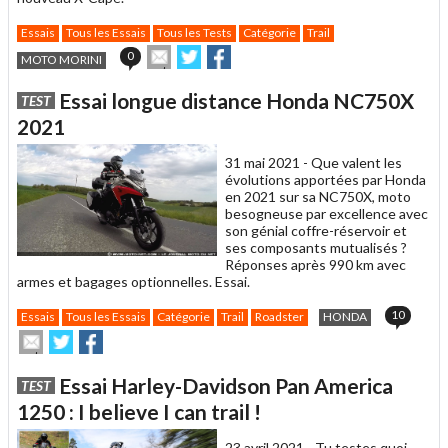
Essais
Tous les Essais
Tous les Tests
Catégorie
Trail
Envoyer
Partager
Partager
0
MOTO MORINI
cet
sur
sur
article
Twitter
Facebook
Essai longue distance Honda NC750X
TEST
à
un
2021
ami
31 mai 2021 -
Que valent les
évolutions apportées par Honda
en 2021 sur sa NC750X, moto
besogneuse par excellence avec
son génial coffre-réservoir et
ses composants mutualisés ?
Réponses après 990 km avec
armes et bagages optionnelles. Essai.
10
Essais
Tous les Essais
Catégorie
Trail
Roadster
HONDA
Envoyer
Partager
Partager
cet
sur
sur
article
Twitter
Facebook
Essai Harley-Davidson Pan America
TEST
à
un
1250 : I believe I can trail !
ami
23 avril 2021 -
Tu testes quoi