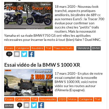
ami
18 mars 2020 -
Nouveau look
tranché, aspects pratiques
améliorés, bicylindre de 689 cc
aux normes Euro5 : la Tracer 700
évolue pour confirmer son
succès chez les "petits" trails
routiers. Mais la nouveauté
Yamaha et sa rivale BMW F750 GS ont-elles les aptitudes
nécessaires pour incarner la moto à tout (bien) faire ? Duel MNC.
Essais
Catégorie
Routière
Trail
Tous les Duels
YAMAHA
BMW
Envoyer
Partager
Partager
10
cet
sur
sur
article
Twitter
Facebook
Essai vidéo de la BMW S 1000 XR
à
un
17 mars 2020 -
En plus de notre
ami
essai complet de la nouvelle
BMW S 1000 XR, voici notre
vidéo sur les routes autour
d'Almeria (Espagne).
Essais
Catégorie
Trail
Nouveautés
2020
Motos
Catégorie
Trail
Envoyer
Partager
Partager
0
BMW
cet
sur
sur