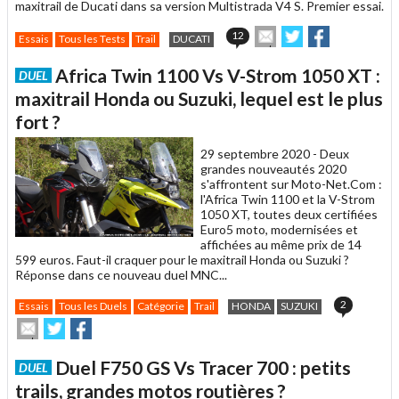
maxitrail de Ducati dans sa version Multistrada V4 S. Premier essai.
Envoyer
Partager
Partager
12
Essais
Tous les Tests
Trail
DUCATI
cet
sur
sur
article
Twitter
Facebook
Africa Twin 1100 Vs V-Strom 1050 XT :
DUEL
à
un
maxitrail Honda ou Suzuki, lequel est le plus
ami
fort ?
29 septembre 2020 -
Deux
grandes nouveautés 2020
s'affrontent sur Moto-Net.Com :
l'Africa Twin 1100 et la V-Strom
1050 XT, toutes deux certifiées
Euro5 moto, modernisées et
affichées au même prix de 14
599 euros. Faut-il craquer pour le maxitrail Honda ou Suzuki ?
Réponse dans ce nouveau duel MNC...
2
Essais
Tous les Duels
Catégorie
Trail
HONDA
SUZUKI
Envoyer
Partager
Partager
cet
sur
sur
article
Twitter
Facebook
Duel F750 GS Vs Tracer 700 : petits
DUEL
à
un
trails, grandes motos routières ?