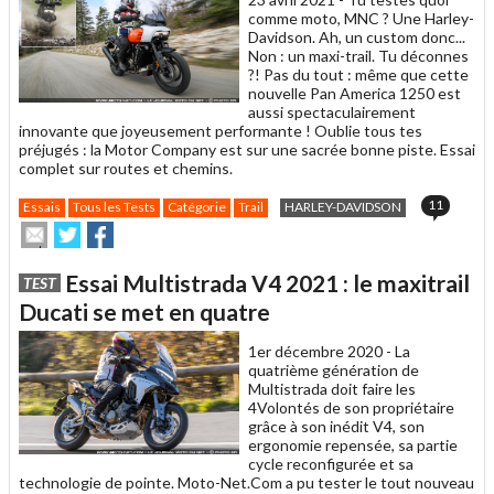
comme moto, MNC ? Une Harley-
Davidson. Ah, un custom donc...
Non : un maxi-trail. Tu déconnes
?! Pas du tout : même que cette
nouvelle Pan America 1250 est
aussi spectaculairement
innovante que joyeusement performante ! Oublie tous tes
préjugés : la Motor Company est sur une sacrée bonne piste. Essai
complet sur routes et chemins.
11
Essais
Tous les Tests
Catégorie
Trail
HARLEY-DAVIDSON
Envoyer
Partager
Partager
cet
sur
sur
article
Twitter
Facebook
Essai Multistrada V4 2021 : le maxitrail
TEST
à
un
Ducati se met en quatre
ami
1er décembre 2020 -
La
quatrième génération de
Multistrada doit faire les
4Volontés de son propriétaire
grâce à son inédit V4, son
ergonomie repensée, sa partie
cycle reconfigurée et sa
technologie de pointe. Moto-Net.Com a pu tester le tout nouveau