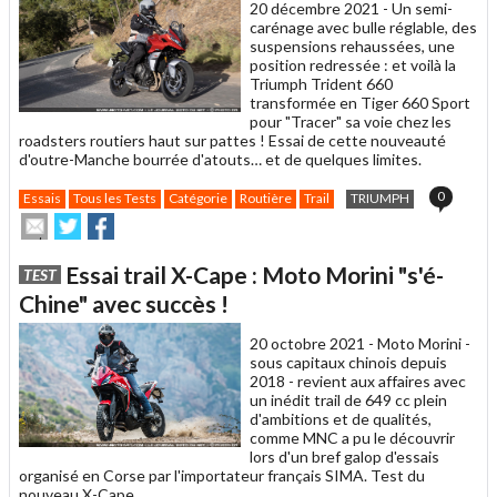
20 décembre 2021 -
Un semi-
carénage avec bulle réglable, des
suspensions rehaussées, une
position redressée : et voilà la
Triumph Trident 660
transformée en Tiger 660 Sport
pour "Tracer" sa voie chez les
roadsters routiers haut sur pattes ! Essai de cette nouveauté
d'outre-Manche bourrée d'atouts… et de quelques limites.
0
Essais
Tous les Tests
Catégorie
Routière
Trail
TRIUMPH
Envoyer
Partager
Partager
cet
sur
sur
article
Twitter
Facebook
Essai trail X-Cape : Moto Morini "s'é-
TEST
à
un
Chine" avec succès !
ami
20 octobre 2021 -
Moto Morini -
sous capitaux chinois depuis
2018 - revient aux affaires avec
un inédit trail de 649 cc plein
d'ambitions et de qualités,
comme MNC a pu le découvrir
lors d'un bref galop d'essais
organisé en Corse par l'importateur français SIMA. Test du
nouveau X-Cape.