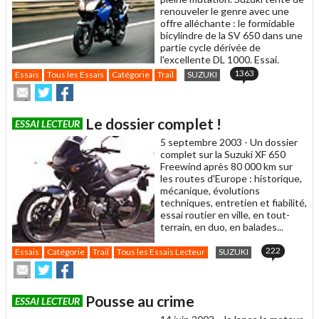
renouveler le genre avec une
offre alléchante : le formidable
bicylindre de la SV 650 dans une
partie cycle dérivée de
l'excellente DL 1000. Essai.
1363
Essais
Tous les Essais
Catégorie
Trail
SUZUKI
Envoyer
Partager
Partager
cet
sur
sur
article
Twitter
Facebook
Le dossier complet !
ESSAI LECTEUR
à
un
5 septembre 2003 -
Un dossier
ami
complet sur la Suzuki XF 650
Freewind après 80 000 km sur
les routes d'Europe : historique,
mécanique, évolutions
techniques, entretien et fiabilité,
essai routier en ville, en tout-
terrain, en duo, en balades...
222
Essais
Catégorie
Trail
Tous les Essais Lecteur
SUZUKI
Envoyer
Partager
Partager
cet
sur
sur
article
Twitter
Facebook
Pousse au crime
ESSAI LECTEUR
à
un