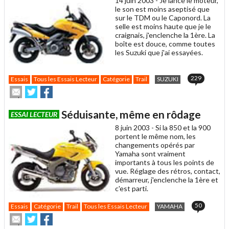
14 juin 2003 -
Je lance le moteur,
ami
le son est moins aseptisé que
sur le TDM ou le Caponord. La
selle est moins haute que je le
craignais, j'enclenche la 1ère. La
boîte est douce, comme toutes
les Suzuki que j'ai essayées.
229
Essais
Tous les Essais Lecteur
Catégorie
Trail
SUZUKI
Envoyer
Partager
Partager
cet
sur
sur
article
Twitter
Facebook
Séduisante, même en rôdage
ESSAI LECTEUR
à
un
8 juin 2003 -
Si la 850 et la 900
ami
portent le même nom, les
changements opérés par
Yamaha sont vraiment
importants à tous les points de
vue. Réglage des rétros, contact,
démarreur, j'enclenche la 1ère et
c'est parti.
50
Essais
Catégorie
Trail
Tous les Essais Lecteur
YAMAHA
Envoyer
Partager
Partager
cet
sur
sur