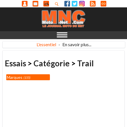
L'essentiel
-
En savoir plus...
Essais
>
Catégorie
>
Trail
Marques
155