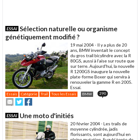
Sélection naturelle ou organisme
ESSAI
génétiquement modifié ?
19 mai 2004 -
Il y a plus de 20
ans, BMW inventait le concept
du gros trail bicylindre avec la R
80GS, aussi à l’aise sur route que
sur terre. Aujourd'hui, la nouvelle
R 1200GS inaugure la nouvelle
plate-forme Boxer qui servira à
renouveler la gamme R en 2005.
Essai.
290
Essais
Catégorie
Trail
Tous les Essais
BMW
Envoyer
Partager
Partager
cet
sur
sur
article
Twitter
Facebook
Une moto d'initiés
ESSAI
à
un
20 février 2004 -
Les trails de
ami
moyenne cylindrée, jadis
florissants, sont aujourd'hui en
pleine mutation. Suzuki tente de