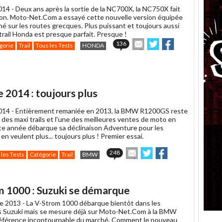
014 -
Deux ans après la sortie de la NC700X, la NC750X fait
ion. Moto-Net.Com a essayé cette nouvelle version équipée
é sur les routes grecques. Plus puissant et toujours aussi
 trail Honda est presque parfait. Presque !
Envoyer
Partager
Partager
136
gorie
Trail
Tous les Tests
HONDA
cet
sur
sur
article
Twitter
Facebook
à
un
ami
2014 : toujours plus
014 -
Entièrement remaniée en 2013, la BMW R1200GS reste
 des maxi trails et l'une des meilleures ventes de moto en
te année débarque sa déclinaison Adventure pour les
en veulent plus... toujours plus ! Premier essai.
Envoyer
Partager
Partager
248
 les Tests
Catégorie
Trail
BMW
cet
sur
sur
article
Twitter
Facebook
à
un
 1000 : Suzuki se démarque
ami
e 2013 -
La V-Strom 1000 débarque bientôt dans les
 Suzuki mais se mesure déjà sur Moto-Net.Com à la BMW
éférence incontournable du marché. Comment le nouveau