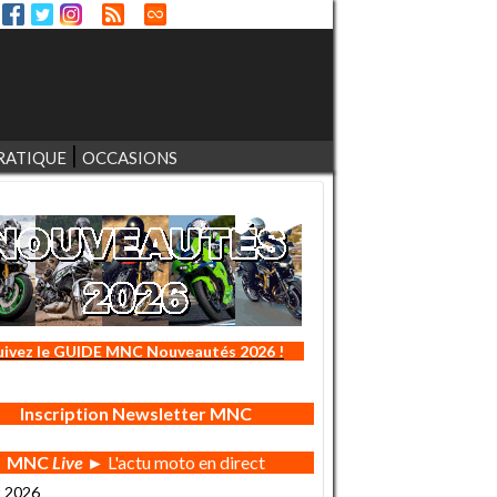
RATIQUE
OCCASIONS
uivez le GUIDE MNC Nouveautés 2026 !
Inscription Newsletter MNC
MNC
Live
► L'actu moto en direct
t 2026