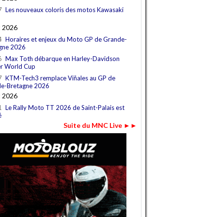
7
Les nouveaux coloris des motos Kawasaki
t 2026
4
Horaires et enjeux du Moto GP de Grande-
gne 2026
6
Max Toth débarque en Harley-Davidson
r World Cup
7
KTM-Tech3 remplace Viñales au GP de
e-Bretagne 2026
t 2026
1
Le Rally Moto TT 2026 de Saint-Palais est
é
Suite du MNC Live ►►