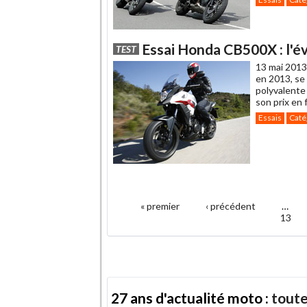
Essai Honda CB500X : l'év
TEST
13 mai 2013
en 2013, se 
polyvalente
son prix en 
Essais
Caté
.
« premier
‹ précédent
…
Pages
13
27 ans d'actualité moto :
toute