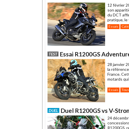
12 février 2
son apparit
du DCT affin
pratique, le
Essais
Caté
Essai R1200GS Adventure 
TEST
28 janvier 2
la référence
France. Cet
motards qui 
Essais
Tous
Duel R1200GS vs V-Strom
DUEL
24 décembr
concessions
R1200GS, r