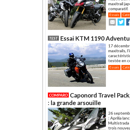
maxitrail ja
comparatif.
Essais
Caté
Envoye
Pa
cet
sur
su
article
Twitte
F
à
Essai KTM 1190 Adventure 
TEST
un
17 décembr
ami
maxitrails, 
caractérist
testée en c
Essais
Caté
Caponord Travel Pack,
COMPARO
: la grande arsouille
26 septemb
: Aprilia la
Multistrada
trois nouvea