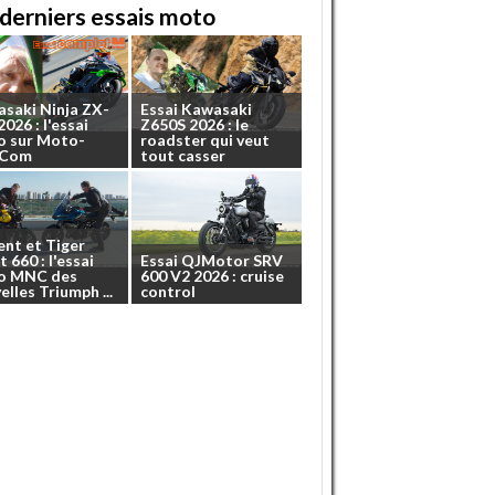
derniers essais moto
asaki
Ninja
ZX-
Essai
Kawasaki
2026
:
l'essai
Z650S
2026
:
le
o
sur
Moto-
roadster
qui
veut
.Com
tout
casser
ent
et
Tiger
t
660
:
l'essai
Essai
QJMotor
SRV
o
MNC
des
600
V2
2026
:
cruise
elles
Triumph
...
control