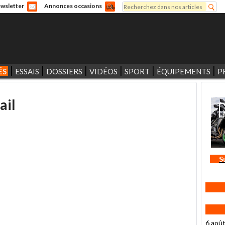
Rechercher
wsletter
Annonces occasions
Formulaire de recherche
ÉS
ESSAIS
DOSSIERS
VIDÉOS
SPORT
ÉQUIPEMENTS
P
ail
S
6 aoû