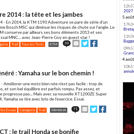
12h3
2027
 2014 : la tête et les jambes
5 aoû
4 -
En 2014, la KTM 1190 Adventure se pare de série d'un
17h3
ème Bosch MSC qui diminue les risques de chute sur l'angle. Le
Breta
TM conserve par ailleurs ses bons éléments 2013 et ses
11h3
Essai MNC... avec Jean-Pierre Goy en guest star !
Bagge
Envoyer
Partager
Partager
30
gorie
Trail
Tous les Tests
KTM
cet
sur
sur
09h5
article
Twitter
Facebook
Grand
à
4 aoû
un
10h5
ami
annul
éré : Yamaha sur le bon chemin !
 -
Améliorer une moto bien née n'est pas facile : trop de
s, et son bel équilibre est parfois rompu. Pas assez, et
 ne progresse pas... Mais avec sa nouvelle XT1200ZE Super
 Yamaha se tire avec brio de l'exercice. Essai.
Envoyer
Partager
Partager
71
 les Essais
Catégorie
Trail
YAMAHA
cet
sur
sur
article
Twitter
Facebook
à
un
 : le trail Honda se bonifie
ami