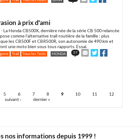
cet
sur
sur
article
Twitter
Facebook
à
un
asion à prix d'ami
ami
 -
La Honda CB500X, dernière née de la série CB 500 relancée
pose comme l'alternative trail-routière de la famille : plus
 que les CB500F et CBR500R, son autonomie de 490 km et
font une moto bien sous tous rapports. Essai.
Envoyer
Partager
Partager
57
gorie
Trail
Tous les Tests
HONDA
cet
sur
sur
article
Twitter
Facebook
à
un
ami
5
6
7
8
9
10
11
12
suivant ›
dernier »
s nos informations depuis 1999 !