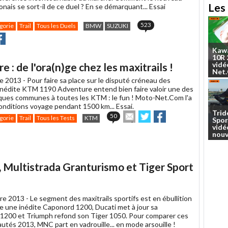
Les 
ponais se sort-il de ce duel ? En se démarquant... Essai
523
gorie
Trail
Tous les Duels
BMW
SUZUKI
r
rtager
Partager
r
Kaw
r
acebook
10R
vidé
: de l'ora(n)ge chez les maxitrails !
Net
e 2013 -
Pour faire sa place sur le disputé créneau des
l'inédite KTM 1190 Adventure entend bien faire valoir une des
iques communes à toutes les KTM : le fun ! Moto-Net.Com l'a
onditions voyage pendant 1500 km... Essai.
Trid
Envoyer
Partager
Partager
50
gorie
Trail
Tous les Tests
KTM
Spor
cet
sur
sur
vidé
article
Twitter
Facebook
nouv
à
un
ami
 Multistrada Granturismo et Tiger Sport
re 2013 -
Le segment des maxitrails sportifs est en ébullition
nce une inédite Caponord 1200, Ducati met à jour sa
 1200 et Triumph refond son Tiger 1050. Pour comparer ces
utés 2013, MNC part en vadrouille... en mode arsouille !