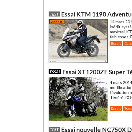
Essai KTM 1190 Adventure
TEST
14 mars 201
inédit syst
maxitrail K
faiblesses. 
Essais
Caté
Essai XT1200ZE Super Tén
ESSAI
4 mars 2014
modification
l'évolution
Ténéré 2014,
Essais
Tous
Essai nouvelle NC750X DCT
TEST