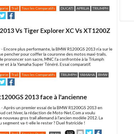
gorie
Trail
Tous les Comparatifs
DUCATI
APRILIA
TRIUMPH
nvoyer
Partager
Partager
sur
sur
e
Twitter
Facebook
2013 Vs Tiger Explorer XC Vs XT1200Z
 -
Encore plus performante, la BMW R1200GS 2013 n'a sur le
se pencher pour coiffer la couronne des motos maxi-trails.
de prononcer son sacre, MNC l'a confrontée à la Triumph
er et à la Yamaha Super Ténéré. Essai comparatif.
gorie
Trail
Tous les Comparatifs
TRIUMPH
YAMAHA
BMW
nvoyer
Partager
Partager
sur
sur
e
Twitter
Facebook
R1200GS 2013 face à l'ancienne
 -
Après un premier essai de la BMW R1200GS 2013 en
Sud cet hiver, la rédaction de Moto-Net.Com a voulu
e nouveau gros trail allemand à l'ancien modèle 2012. La
 segment va-t-elle le rester ? Duel fratricide !
Envoyer
Partager
Partager
112
gorie
Trail
Tous les Duels
BMW