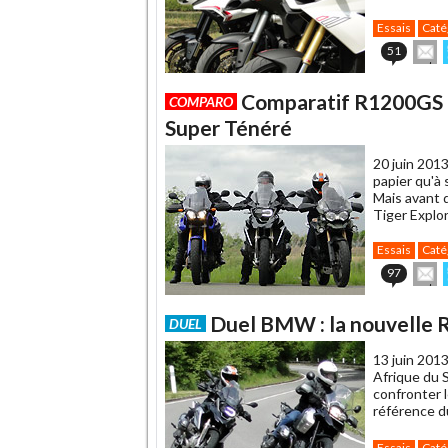
Essais
Caté
E
51
cet
articl
Comparatif R1200GS 
à
COMPARO
un
Super Ténéré
ami
20 juin 2013
papier qu'à 
Mais avant 
Tiger Explor
Essais
Caté
E
97
cet
articl
Duel BMW : la nouvelle 
à
DUEL
un
ami
13 juin 2013
Afrique du 
confronter l
référence du
Essais
Caté