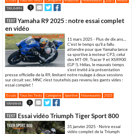
Essais
Tous les Tests
Catégorie
Roadster
Nouveautés
2025
Motos
C
Envoyer
Partager
Partager
1
TRIUMPH
cet
sur
sur
article
Twitter
Facebook
Yamaha R9 2025 : notre essai complet
TEST
à
un
en vidéo
ami
11 mars 2025 -
Plus de dix ans…
C'est le temps qu'il a fallu
attendre pour que Yamaha lance
sa sportive à moteur CP3, celui
des MT-09, Tracer 9 et XSR900
(GP !). Hélas, le mauvais temps
s'est invité à la présentation
presse officielle de la R9, limitant notre roulage à deux sessions
sur circuit sec. MNC n'est toutefois pas revenu les gants vides :
essai complet !
Essais
Tous les Tests
Catégorie
Sportive
Nouveautés
2025
Envoyer
Partager
Partager
2
YAMAHA
cet
sur
sur
article
Twitter
Facebook
Essai vidéo Triumph Tiger Sport 800
TEST
à
un
31 janvier 2025 -
Notre essai
ami
vidéo complet de la Triumph