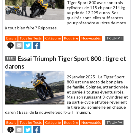
Tiger Sport 800 avec son trois-
cylindres de 115 ch pour 214 kg
au prix de 12 295 euros. Ses
qualités sont-elles suffisantes
pour prétendre au titre de moto
à tout bien faire ? Réponses.
Essais
Tous les Tests
Catégorie
Routière
Nouveautés
TRIUMPH
Envoyer
Partager
Partager
0
cet
sur
sur
article
Twitter
Facebook
Essai Triumph Tiger Sport 800 : tigre et
TEST
à
un
darons
ami
29 janvier 2025 -
La Tiger Sport
800 est une moto de bon père
de famille. Soignée, attentionnée
et parée à toutes éventualités.
Mais son rugissant 3-cylindres et
sa partie-cycle affûtée réveillent
le tigre qui sommeille en chaque
daron ! Essai de la nouvelle Sport-GT Triumph.
Essais
Tous les Tests
Catégorie
Routière
Nouveautés
TRIUMPH
Envoyer
Partager
Partager
8