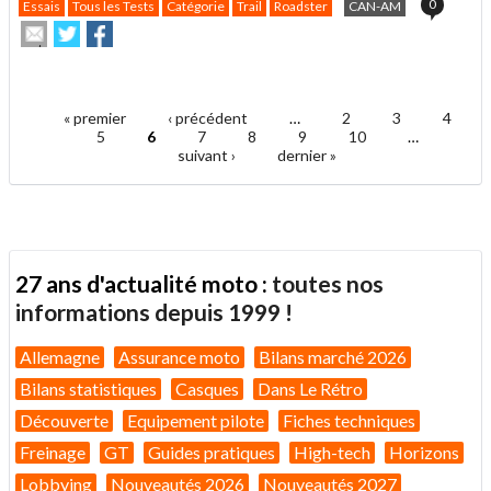
0
Essais
Tous les Tests
Catégorie
Trail
Roadster
CAN-AM
Envoyer
Partager
Partager
cet
sur
sur
article
Twitter
Facebook
.
à
un
« premier
‹ précédent
…
2
3
4
ami
Pages
5
6
7
8
9
10
…
suivant ›
dernier »
27 ans d'actualité moto :
toutes nos
informations depuis 1999 !
Allemagne
Assurance moto
Bilans marché 2026
Bilans statistiques
Casques
Dans Le Rétro
Découverte
Equipement pilote
Fiches techniques
Freinage
GT
Guides pratiques
High-tech
Horizons
Lobbying
Nouveautés 2026
Nouveautés 2027