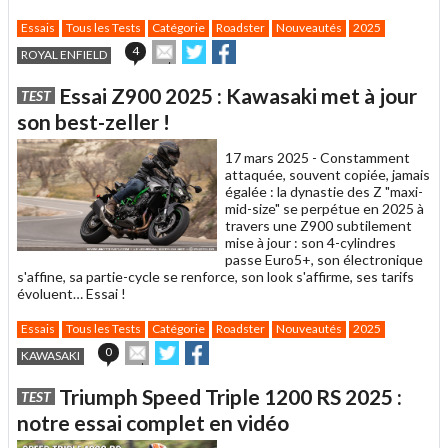
Essais
Tous les Tests
Catégorie
Roadster
Nouveautés
2025
Envoyer
Partager
Partager
4
ROYAL ENFIELD
cet
sur
sur
article
Twitter
Facebook
Essai Z900 2025 : Kawasaki met à jour
TEST
à
un
son best-zeller !
ami
17 mars 2025 -
Constamment
attaquée, souvent copiée, jamais
égalée : la dynastie des Z "maxi-
mid-size" se perpétue en 2025 à
travers une Z900 subtilement
mise à jour : son 4-cylindres
passe Euro5+, son électronique
s'affine, sa partie-cycle se renforce, son look s'affirme, ses tarifs
évoluent… Essai !
Essais
Tous les Tests
Catégorie
Roadster
Nouveautés
2025
Envoyer
Partager
Partager
0
KAWASAKI
cet
sur
sur
article
Twitter
Facebook
Triumph Speed Triple 1200 RS 2025 :
TEST
à
un
notre essai complet en vidéo
ami