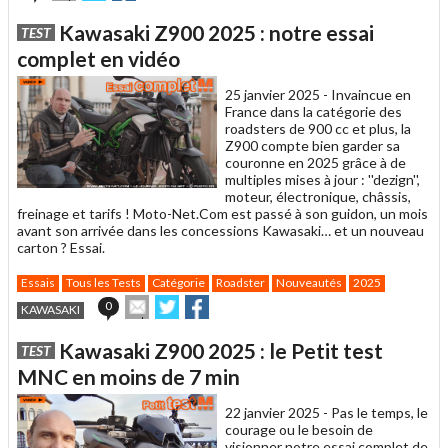
cet
sur
sur
article
Twitter
Facebook
Kawasaki Z900 2025 : notre essai
TEST
à
un
complet en vidéo
ami
25 janvier 2025 -
Invaincue en
France dans la catégorie des
roadsters de 900 cc et plus, la
Z900 compte bien garder sa
couronne en 2025 grâce à de
multiples mises à jour : ''dezign'',
moteur, électronique, châssis,
freinage et tarifs ! Moto-Net.Com est passé à son guidon, un mois
avant son arrivée dans les concessions Kawasaki… et un nouveau
carton ? Essai.
Essais
Tous les Tests
Catégorie
Roadster
Nouveautés
2025
Envoyer
Partager
Partager
0
KAWASAKI
cet
sur
sur
article
Twitter
Facebook
Kawasaki Z900 2025 : le Petit test
TEST
à
un
MNC en moins de 7 min
ami
22 janvier 2025 -
Pas le temps, le
courage ou le besoin de
visionner notre essai complet de