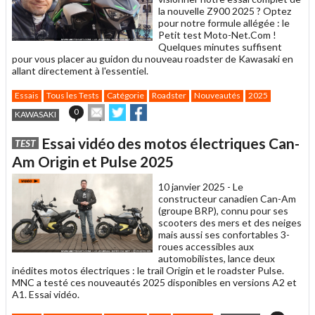
la nouvelle Z900 2025 ? Optez
pour notre formule allégée : le
Petit test Moto-Net.Com !
Quelques minutes suffisent
pour vous placer au guidon du nouveau roadster de Kawasaki en
allant directement à l'essentiel.
Essais
Tous les Tests
Catégorie
Roadster
Nouveautés
2025
Envoyer
Partager
Partager
0
KAWASAKI
cet
sur
sur
article
Twitter
Facebook
Essai vidéo des motos électriques Can-
TEST
à
un
Am Origin et Pulse 2025
ami
10 janvier 2025 -
Le
constructeur canadien Can-Am
(groupe BRP), connu pour ses
scooters des mers et des neiges
mais aussi ses confortables 3-
roues accessibles aux
automobilistes, lance deux
inédites motos électriques : le trail Origin et le roadster Pulse.
MNC a testé ces nouveautés 2025 disponibles en versions A2 et
A1. Essai vidéo.