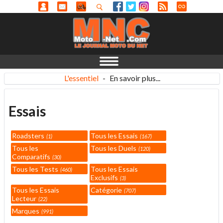
L'essentiel
-
En savoir plus...
Essais
Roadsters
Tous les Essais
1
167
Tous les
Tous les Duels
120
Comparatifs
30
Tous les Tests
Tous les Essais
460
Exclusifs
3
Tous les Essais
Catégorie
707
Lecteur
22
Marques
991