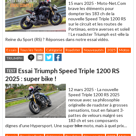
15 mars 2025 -
Moto-Net.Com
brave les éléments pour
dompter les 183 ch de la
nouvelle Speed Triple 1200 RS
sur le circuit et les routes de
Portimao, entre averses et soleil
! Le roadster Triumph est-elle la
Reine du Sport (RS) ? Réponses dans notre essai vidéo.
Essais
Tous les Tests
Catégorie
Roadster
Nouveautés
2025
Motos
C
Envoyer
Partager
Partager
0
TRIUMPH
cet
sur
sur
article
Twitter
Facebook
Essai Triumph Speed Triple 1200 RS
TEST
à
un
2025 : super bike !
ami
12 mars 2025 -
La nouvelle
Speed Triple 1200 RS 2025
renoue avec sa philosophie
originelle de roadster à grosses
sensations, tout en faisant 3-
pattes de velours malgré ses
183 ch et ses composants
dignes d'une Hypersport. Une super
bike
moto, mais à quel prix…